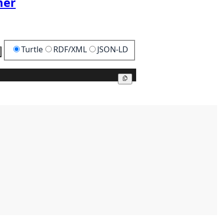
her
Turtle
RDF/XML
JSON-LD
Kopier
Kopier