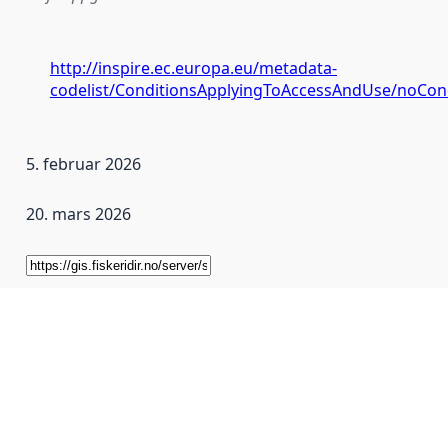
http://inspire.ec.europa.eu/metadata-
codelist/ConditionsApplyingToAccessAndUse/noCon
5. februar 2026
20. mars 2026