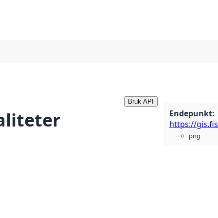
Bruk API
Endepunkt
:
liteter
png