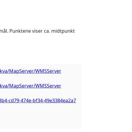
ormål. Punktene viser ca. midtpunkt
MS_akva/MapServer/WMSServer
MS_akva/MapServer/WMSServer
73b4-cd79-474e-bf34-49e3384ea2a7