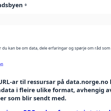
ndsbyen
0
 du kan be om data, dele erfaringar og spørje om råd som 
on
 URL-ar til ressursar på data.norge.no
ata i fleire ulike format, avhengig av
er som blir sendt med.