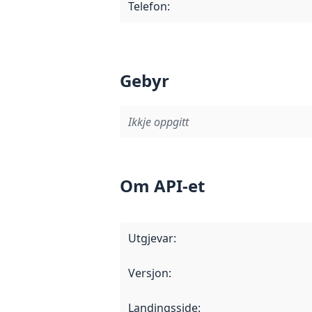
Telefon
:
Gebyr
Ikkje oppgitt
Om API-et
Utgjevar
:
Versjon
:
Landingsside
: