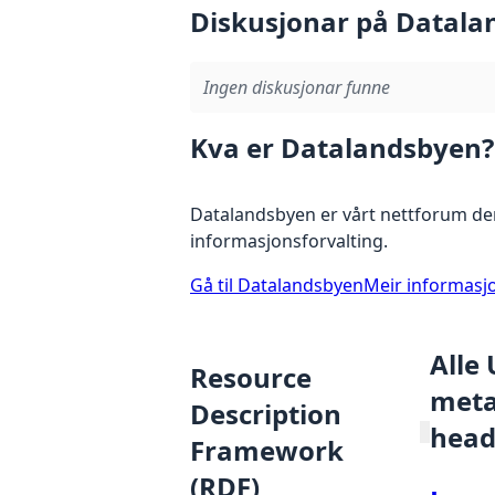
Diskusjonar på Datala
Ingen diskusjonar funne
Kva er Datalandsbyen?
Datalandsbyen er vårt nettforum der
informasjonsforvalting.
Gå til Datalandsbyen
Meir informasj
Alle
Resource
metad
Description
head
Framework
(RDF)