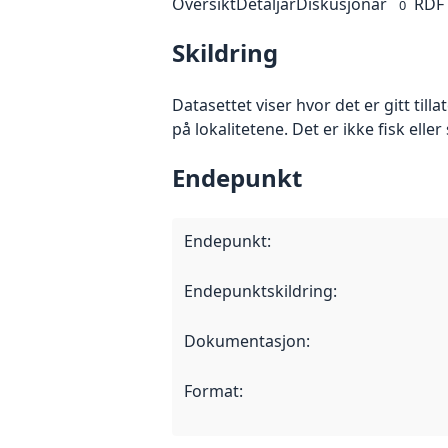
Oversikt
Detaljar
Diskusjonar
RDF
0
Skildring
Datasettet viser hvor det er gitt til
på lokalitetene. Det er ikke fisk eller 
Endepunkt
Endepunkt
:
Endepunktskildring
:
Dokumentasjon
:
Format
: