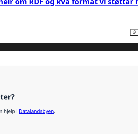
meir om RDF og kva format vi støttar 
tter?
m hjelp i
Datalandsbyen
.