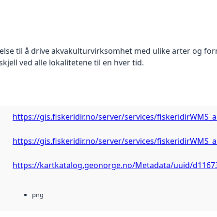
latelse til å drive akvakulturvirksomhet med ulike arter og f
skjell ved alle lokalitetene til en hver tid.
https://gis.fiskeridir.no/server/services/fiskeridirW
https://gis.fiskeridir.no/server/services/fiskeridirW
https://kartkatalog.geonorge.no/Metadata/uuid/d116
png