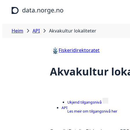
Hopp til hovudinnhald
data.norge.no
Heim
API
Akvakultur lokaliteter
Fiskeridirektoratet
Akvakultur loka
Ukjend tilgangsnivå
API
Les meir om tilgangsnivå her