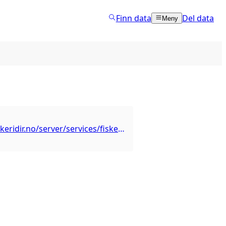
Finn data
Del data
Meny
https://gis.fiskeridir.no/server/services/fiskeridirWMS_akva/MapServer/WMSServer