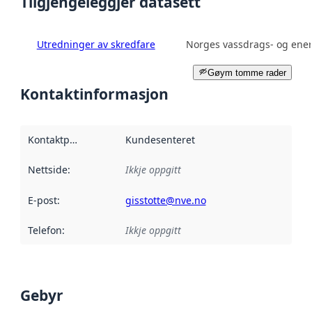
Tilgjengeleggjer datasett
Utredninger av skredfare
Norges vassdrags- og ener
Gøym tomme rader
Kontaktinformasjon
Kontaktpunkt
:
Kundesenteret
Nettside
:
Ikkje oppgitt
E-post
:
gisstotte@nve.no
Telefon
:
Ikkje oppgitt
Gebyr