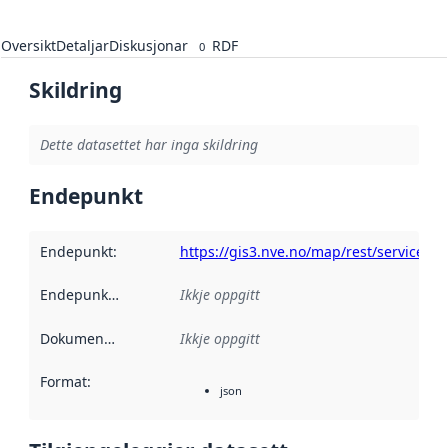
Oversikt
Detaljar
Diskusjonar
RDF
0
Skildring
Dette datasettet har inga skildring
Endepunkt
Endepunkt
:
https://gis3.nve.no/map/rest/services
Endepunktskildring
:
Ikkje oppgitt
Dokumentasjon
:
Ikkje oppgitt
Format
:
json