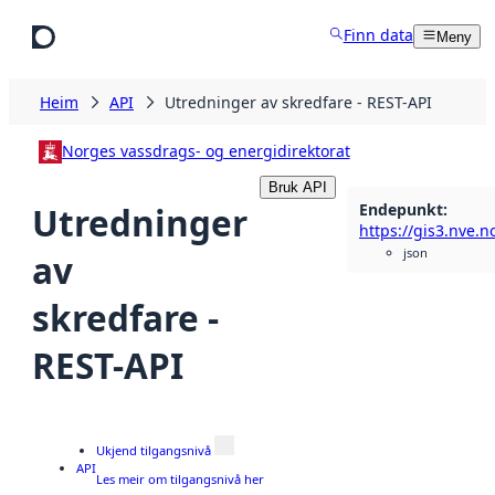
Hopp til hovudinnhald
Finn data
Meny
Heim
API
Utredninger av skredfare - REST-API
Norges vassdrags- og energidirektorat
Bruk API
Endepunkt
:
Utredninger
json
av
skredfare -
REST-API
Ukjend tilgangsnivå
API
Les meir om tilgangsnivå her