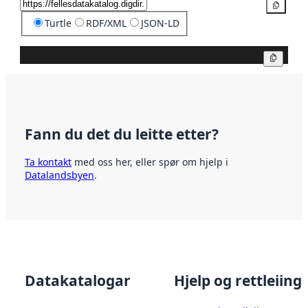
Kopier
Turtle
RDF/XML
JSON-LD
Kopier
Fann du det du leitte etter?
Ta kontakt
med oss her, eller spør om hjelp i
Datalandsbyen
.
Datakatalogar
Hjelp og rettleiing