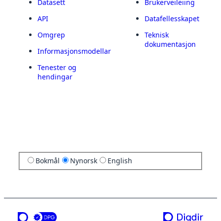
Datasett
Brukerveileiing
API
Datafellesskapet
Omgrep
Teknisk
dokumentasjon
Informasjonsmodellar
Tenester og
hendingar
Bokmål
Nynorsk
English
ei teneste frå