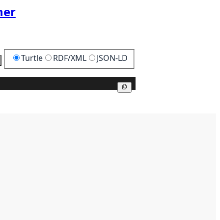
her
Turtle
RDF/XML
JSON-LD
Kopier
Kopier