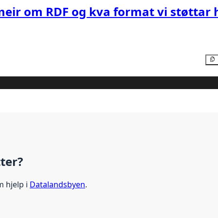
meir om RDF og kva format vi støttar 
tter?
m hjelp i
Datalandsbyen
.