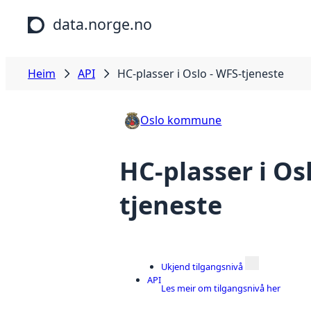
Hopp til hovudinnhald
data.norge.no
Heim
API
HC-plasser i Oslo - WFS-tjeneste
Oslo kommune
HC-plasser i Os
tjeneste
Ukjend tilgangsnivå
API
Les meir om tilgangsnivå her