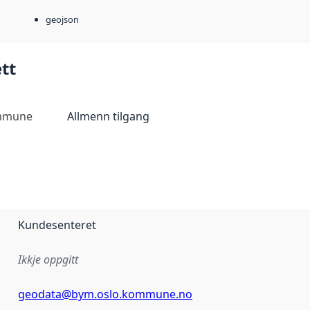
geojson
tt
mmune
Allmenn tilgang
Kundesenteret
Ikkje oppgitt
geodata@bym.oslo.kommune.no