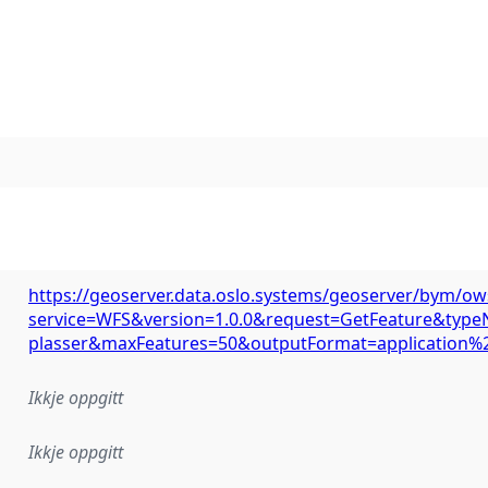
https://geoserver.data.oslo.systems/geoserver/bym/ow
service=WFS&version=1.0.0&request=GetFeature&ty
plasser&maxFeatures=50&outputFormat=application%
Ikkje oppgitt
Ikkje oppgitt