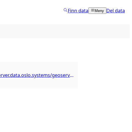
Finn data
Del data
Meny
https://geoserver.data.oslo.systems/geoserver/bym/ows?service=WFS&version=1.0.0&request=GetFeature&typeName=bym%3Ahc-plasser&maxFeatures=50&outputFormat=application%2Fjson