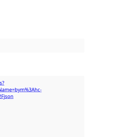
s?
peName=bym%3Ahc-
2Fjson