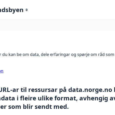
ndsbyen
0
 du kan be om data, dele erfaringar og spørje om råd som 
on
 URL-ar til ressursar på data.norge.no
ata i fleire ulike format, avhengig av
er som blir sendt med.