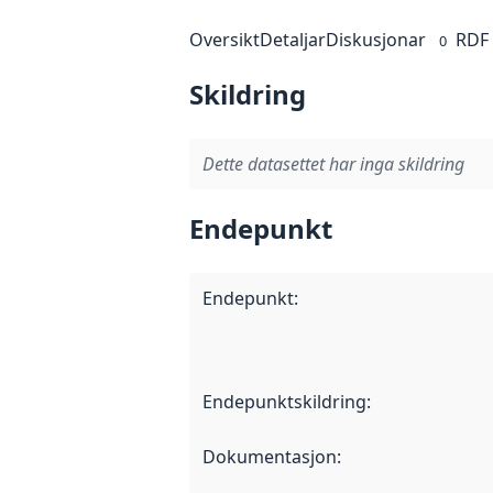
Oversikt
Detaljar
Diskusjonar
RDF
0
Skildring
Dette datasettet har inga skildring
Endepunkt
Endepunkt
:
Endepunktskildring
:
Dokumentasjon
: