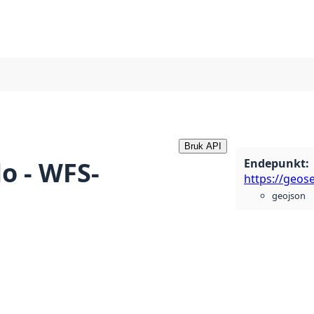
Bruk API
Endepunkt
:
lo - WFS-
geojson