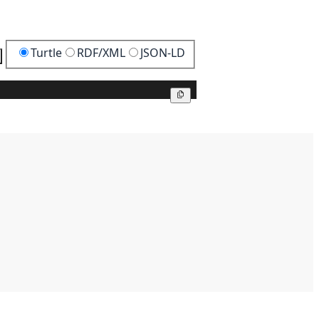
Turtle
RDF/XML
JSON-LD
Kopier
Kopier