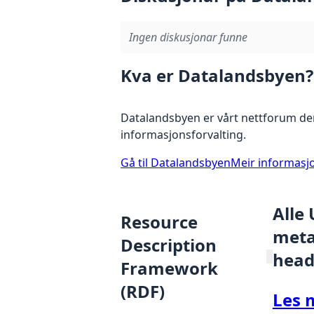
Ingen diskusjonar funne
Kva er Datalandsbyen?
Datalandsbyen er vårt nettforum der
informasjonsforvalting.
Gå til Datalandsbyen
Meir informasj
Alle
Resource
metad
Description
head
Framework
(RDF)
Les 