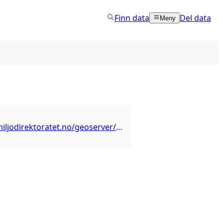
Finn data
Del data
Meny
https://kart.miljodirektoratet.no/geoserver/prioriteringskart_sjo/ows?service=wfs&version=1.1.0&request=GetCapabilities