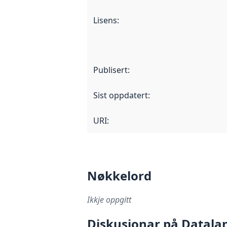
Lisens
:
Publisert
:
Sist oppdatert
:
URI:
Nøkkelord
Ikkje oppgitt
Diskusjonar på Datala