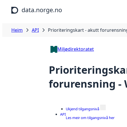
Hopp til hovudinnhald
data.norge.no
Heim
API
Prioriteringskart - akutt forurensnin
Miljødirektoratet
Prioriteringska
forurensning -
Ukjend tilgangsnivå
API
Les meir om tilgangsnivå her