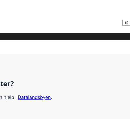
tter?
m hjelp i
Datalandsbyen
.