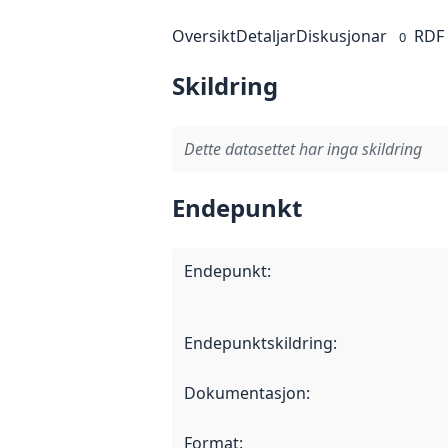
Oversikt
Detaljar
Diskusjonar
RDF
0
Skildring
Dette datasettet har inga skildring
Endepunkt
Endepunkt
:
Endepunktskildring
:
Dokumentasjon
:
Format
: