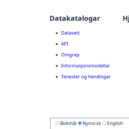
Datakatalogar
H
Datasett
API
Omgrep
Informasjonsmodellar
Tenester og hendingar
Bokmål
Nynorsk
English