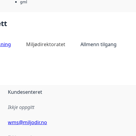
gml
tt
sning
Miljødirektoratet
Allmenn tilgang
Kundesenteret
Ikkje oppgitt
wms@miljodir.no