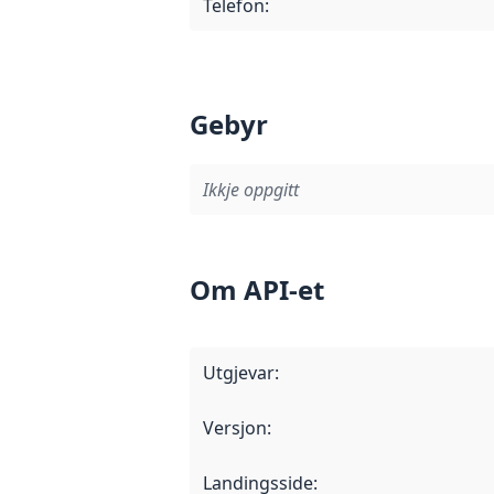
Telefon
:
Gebyr
Ikkje oppgitt
Om API-et
Utgjevar
:
Versjon
:
Landingsside
: