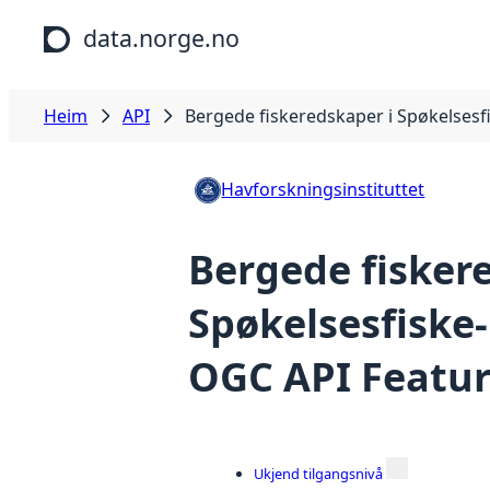
Hopp til hovudinnhald
data.norge.no
Heim
API
Bergede fiskeredskaper i Spøkelsesf
Havforskningsinstituttet
Bergede fisker
Spøkelsesfiske-
OGC API Featur
Ukjend tilgangsnivå