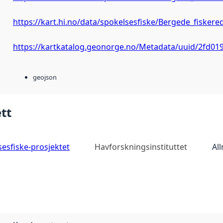
https://kart.hi.no/data/spokelsesfiske/Bergede_fisker
https://kartkatalog.geonorge.no/Metadata/uuid/2fd01
geojson
tt
esfiske-prosjektet
Havforskningsinstituttet
Al