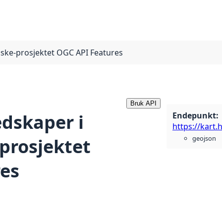
iske-prosjektet OGC API Features
Bruk API
Endepunkt
:
edskaper i
geojson
prosjektet
es