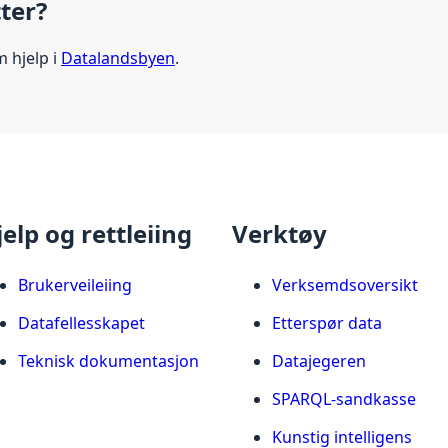
tter?
m hjelp i
Datalandsbyen
.
jelp og rettleiing
Verktøy
Brukerveileiing
Verksemdsoversikt
Datafellesskapet
Etterspør data
Teknisk dokumentasjon
Datajegeren
SPARQL-sandkasse
Kunstig intelligens