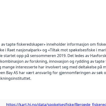
g av tapte fiskeredskaper» inneholder informasjon om fiske
ke i Raet nasjonalpark» og «Tiltak mot spøkelsesfiske i mar
ble startet opp på sensommeren 2019. Det ledes av Havforsk
 kombinasjon av forskning, innovasjon og rydding av tapte 
mange interesserte har involvert seg med deltakelse på m
een Bay AS har vært ansvarlig for gjennomføringen av søk og
ningsinstituttet.
https://kart.hi.no/data/spokelsesfiske/Bergede_fisker