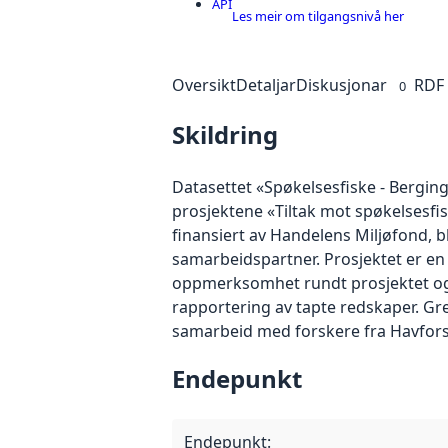
API
Les meir om tilgangsnivå her
Oversikt
Detaljar
Diskusjonar
RDF
0
Skildring
Datasettet «Spøkelsesfiske - Bergin
prosjektene «Tiltak mot spøkelsesfis
finansiert av Handelens Miljøfond, 
samarbeidspartner. Prosjektet er en
oppmerksomhet rundt prosjektet og 
rapportering av tapte redskaper. Gr
samarbeid med forskere fra Havforsk
Endepunkt
Endepunkt
: