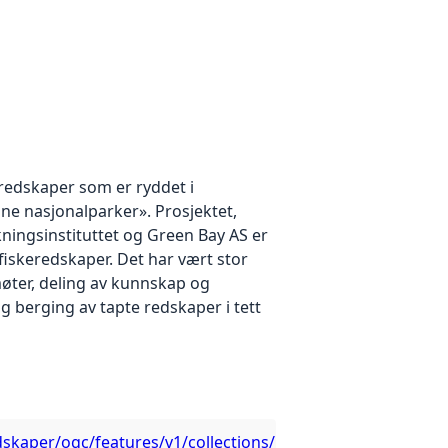
redskaper som er ryddet i
ine nasjonalparker». Prosjektet,
ningsinstituttet og Green Bay AS er
fiskeredskaper. Det har vært stor
øter, deling av kunnskap og
 berging av tapte redskaper i tett
edskaper/ogc/features/v1/collections/Bergede_fiskeredskap