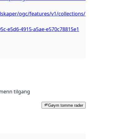
edskaper/ogc/features/v1/collections/Bergede_fiskeredskap
95c-e5d6-4915-a5ae-e570c78815e1
lmenn tilgang
Gøym tomme rader