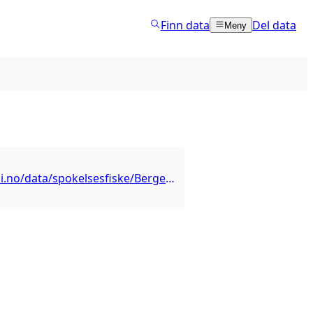
Finn data
Del data
Meny
https://kart.hi.no/data/spokelsesfiske/Bergede_fiskeredskaper/ogc/features/v1/collections/Bergede_fiskeredskaper