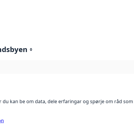
ndsbyen
0
 du kan be om data, dele erfaringar og spørje om råd som 
on