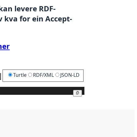
 kan levere RDF-
 kva for ein Accept-
her
Turtle
RDF/XML
JSON-LD
Kopier
Kopier