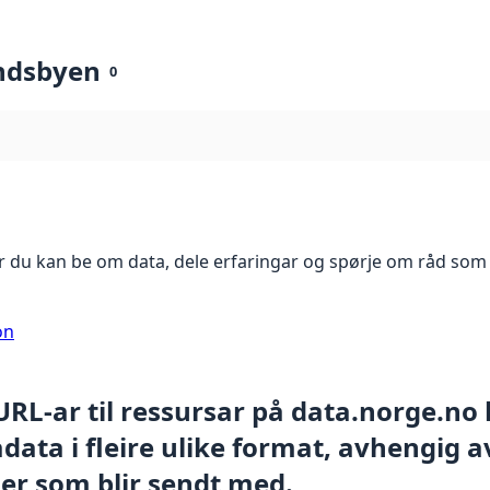
ndsbyen
0
 du kan be om data, dele erfaringar og spørje om råd som 
on
 URL-ar til ressursar på data.norge.no
ata i fleire ulike format, avhengig av
er som blir sendt med.