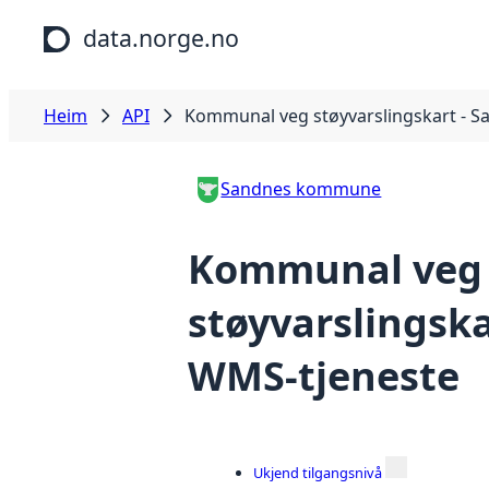
Hopp til hovudinnhald
data.norge.no
Heim
API
Kommunal veg støyvarslingskart - S
Sandnes kommune
Kommunal veg
støyvarslingska
WMS-tjeneste
Ukjend tilgangsnivå