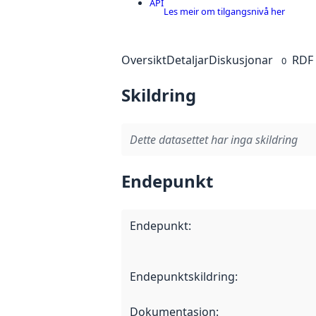
API
Les meir om tilgangsnivå her
Oversikt
Detaljar
Diskusjonar
RDF
0
Skildring
Dette datasettet har inga skildring
Endepunkt
Endepunkt
:
Endepunktskildring
:
Dokumentasjon
: