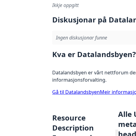
Ikkje oppgitt
Diskusjonar på Datala
Ingen diskusjonar funne
Kva er Datalandsbyen?
Datalandsbyen er vårt nettforum der
informasjonsforvalting.
Gå til Datalandsbyen
Meir informasj
Alle
Resource
metad
Description
head