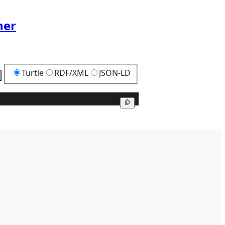
her
Turtle
RDF/XML
JSON-LD
Kopier
Kopier