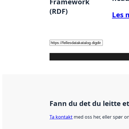
Framework
(RDF)
Les 
Fann du det du leitte e
Ta kontakt
med oss her, eller spør o