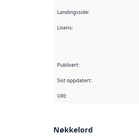
Landingsside
:
Lisens
:
Publisert
:
Sist oppdatert
:
URI:
Nøkkelord