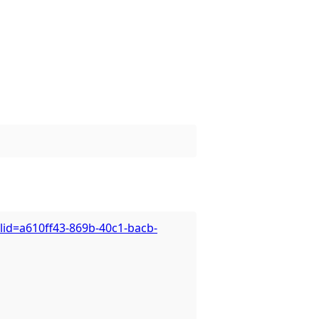
id=a610ff43-869b-40c1-bacb-