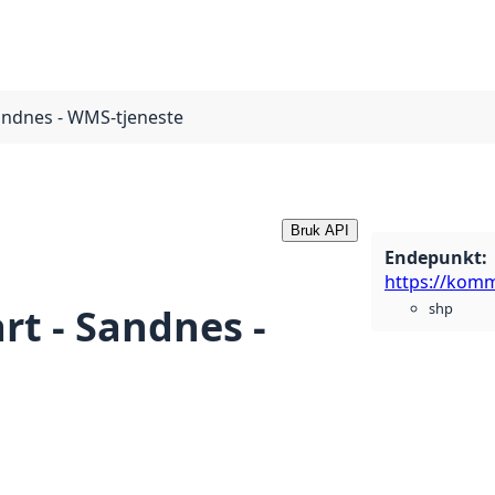
andnes - WMS-tjeneste
Bruk API
Endepunkt
:
shp
rt - Sandnes -