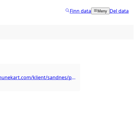
Finn data
Del data
Meny
https://kommunekart.com/klient/sandnes/publikum?urlid=a610ff43-869b-40c1-bacb-1dcf56855d1e