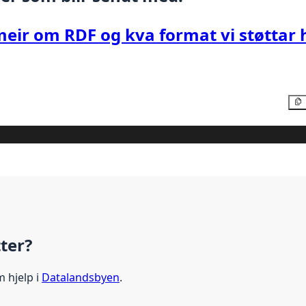
meir om RDF og kva format vi støttar 
tter?
m hjelp i
Datalandsbyen
.