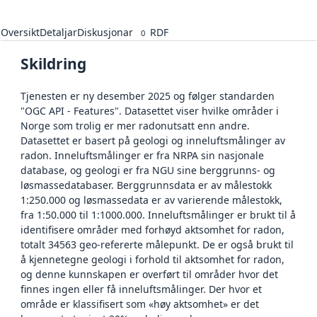
Oversikt
Detaljar
Diskusjonar
RDF
0
Skildring
Tjenesten er ny desember 2025 og følger standarden
"OGC API - Features". Datasettet viser hvilke områder i
Norge som trolig er mer radonutsatt enn andre.
Datasettet er basert på geologi og inneluftsmålinger av
radon. Inneluftsmålinger er fra NRPA sin nasjonale
database, og geologi er fra NGU sine berggrunns- og
løsmassedatabaser. Berggrunnsdata er av målestokk
1:250.000 og løsmassedata er av varierende målestokk,
fra 1:50.000 til 1:1000.000. Inneluftsmålinger er brukt til å
identifisere områder med forhøyd aktsomhet for radon,
totalt 34563 geo-refererte målepunkt. De er også brukt til
å kjennetegne geologi i forhold til aktsomhet for radon,
og denne kunnskapen er overført til områder hvor det
finnes ingen eller få inneluftsmålinger. Der hvor et
område er klassifisert som «høy aktsomhet» er det