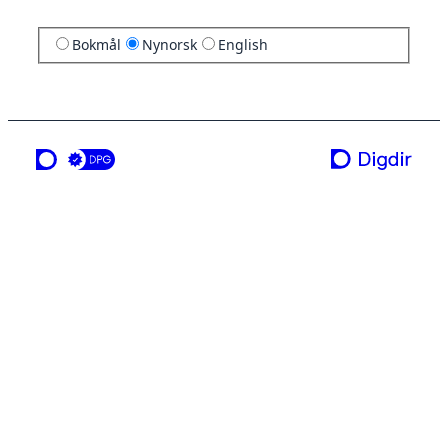
Bokmål
Nynorsk
English
ei teneste frå