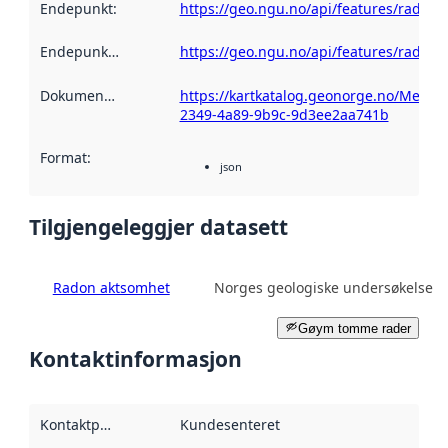
Endepunkt
:
https://geo.ngu.no/api/features/radon
Endepunktskildring
:
https://geo.ngu.no/api/features/radon
Dokumentasjon
:
https://kartkatalog.geonorge.no/Metad
2349-4a89-9b9c-9d3ee2aa741b
Format
:
json
Tilgjengeleggjer datasett
Radon aktsomhet
Norges geologiske undersøkelse
Gøym tomme rader
Kontaktinformasjon
Kontaktpunkt
:
Kundesenteret