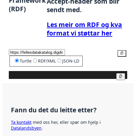
Framework
Accept-header som blir
(RDF)
sendt med.
Les meir om RDF og kva
format vi støttar her
Kopier
Turtle
RDF/XML
JSON-LD
Kopier
Fann du det du leitte etter?
Ta kontakt
med oss her, eller spør om hjelp i
Datalandsbyen
.