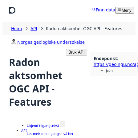
Hopp til hovudinnhald
Finn data
Meny
Heim
API
Radon aktsomhet OGC API - Features
Norges geologiske undersøkelse
Bruk API
Endepunkt
:
Radon
https://geo.ngu.no/a
json
aktsomhet
OGC API -
Features
Ukjend tilgangsnivå
API
Les meir om tilgangsnivå her