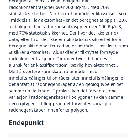
beregnet at minst 20% av boligene har
radonkonsentrasjoner over 200 Bq/m3, med 70%
statistisk sikkerhet. Der hvor et område er klassifisert som
«middels til lav aktsomhet» er det beregnet at opp til 20%
av boligene har radonkonsentrasjoner over 200 Bq/m3,
med 70% statistisk sikkerhet. Der hvor det ikke er nok
data, eller hvor det ikke er nok statistisk sikkerhet for å
beregne aktsomhet for radon, er områder klassifisert som
«usikker aktsomhet». Alunskifer er tilknyttet forhøyde
radonkonsentrasjoner. Områder hvor det finnes
alunskifer er klassifisert som «særlig høy aktsomhet».
Med å overføre kunnskap fra områder med
inneluftsmålinger til områder uten inneluftsmålinger, er
det antatt at radonegenskaper av en geologitype er det
samme i hele landet. I praksis kan det forventes noe
variasjon i radonegenskaper i polygoner av den samme
geologitypen. I tillegg kan det forventes variasjon i
radonegenskaper innenfor et polygon.
Endepunkt