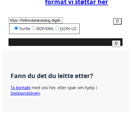
format vi støttar her
Kopier
Turtle
RDF/XML
JSON-LD
Kopier
Fann du det du leitte etter?
Ta kontakt
med oss her, eller spør om hjelp i
Datalandsbyen
.