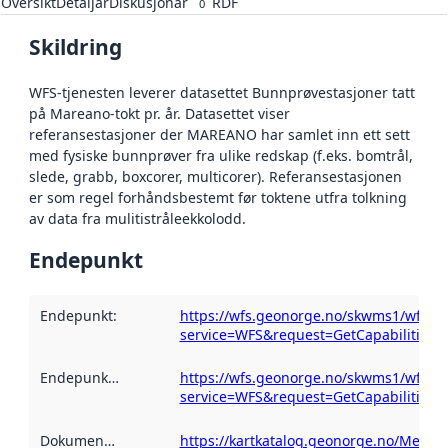
Oversikt
Detaljar
Diskusjonar
RDF
0
Skildring
WFS-tjenesten leverer datasettet Bunnprøvestasjoner tatt
på Mareano-tokt pr. år. Datasettet viser
referansestasjoner der MAREANO har samlet inn ett sett
med fysiske bunnprøver fra ulike redskap (f.eks. bomtrål,
slede, grabb, boxcorer, multicorer). Referansestasjonen
er som regel forhåndsbestemt før toktene utfra tolkning
av data fra mulitistråleekkolodd.
Endepunkt
Endepunkt
:
https://wfs.geonorge.no/skwms1/wfs.m
service=WFS&request=GetCapabilities
Endepunktskildring
:
https://wfs.geonorge.no/skwms1/wfs.m
service=WFS&request=GetCapabilities
Dokumentasjon
:
https://kartkatalog.geonorge.no/Metad