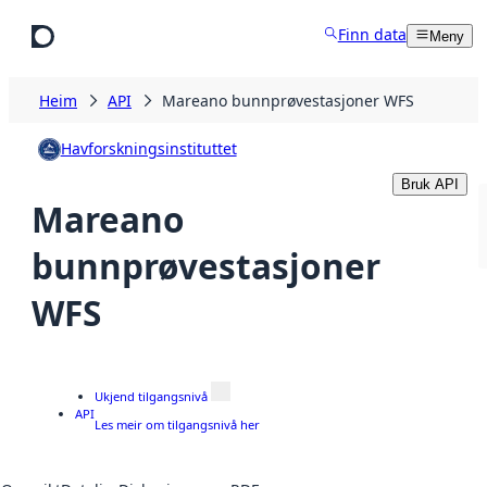
Hopp til hovudinnhald
Finn data
Meny
Heim
API
Mareano bunnprøvestasjoner WFS
Havforskningsinstituttet
Bruk API
Mareano
bunnprøvestasjoner
WFS
Ukjend tilgangsnivå
API
Les meir om tilgangsnivå her