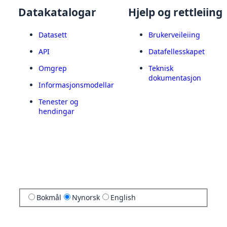
Datakatalogar
Hjelp og rettleiing
Datasett
Brukerveileiing
API
Datafellesskapet
Omgrep
Teknisk
dokumentasjon
Informasjonsmodellar
Tenester og
hendingar
Bokmål
Nynorsk
English