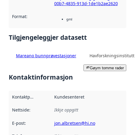
00b7-4835-913d-1de1b2ae2620
Format
:
gml
Tilgjengeleggjer datasett
Mareano bunnprøvestasjoner
Havforskningsinstitutt
Gøym tomme rader
Kontaktinformasjon
Kontaktpunkt
:
Kundesenteret
Nettside
:
Ikkje oppgitt
E-post
:
jon.albretsen@hi.no