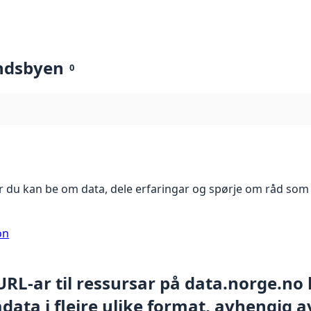
ndsbyen
0
 du kan be om data, dele erfaringar og spørje om råd som 
on
 URL-ar til ressursar på data.norge.no
ata i fleire ulike format, avhengig av