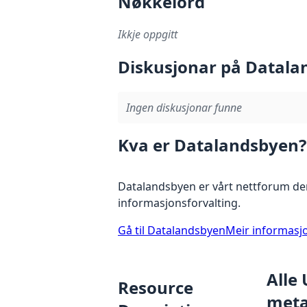
Nøkkelord
Ikkje oppgitt
Diskusjonar på Datala
Ingen diskusjonar funne
Kva er Datalandsbyen?
Datalandsbyen er vårt nettforum der
informasjonsforvalting.
Gå til Datalandsbyen
Meir informasj
Alle
Resource
metad