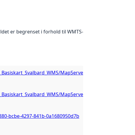
ldet er begrenset i forhold til WMTS-
/NP_Basiskart_Svalbard_WMS/MapServer/WMSServer?
/NP_Basiskart_Svalbard_WMS/MapServer/WMSServer?
b880-bcbe-4297-841b-0a1680950d7b