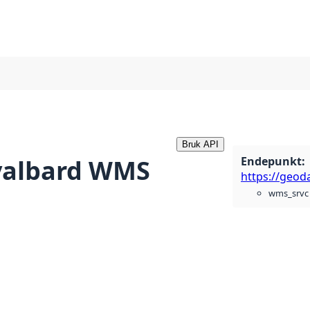
Bruk API
Endepunkt
:
Svalbard WMS
wms_srvc