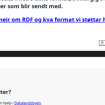
er som blir sendt med.
meir om RDF og kva format vi støttar 
tter?
m hjelp i
Datalandsbyen
.