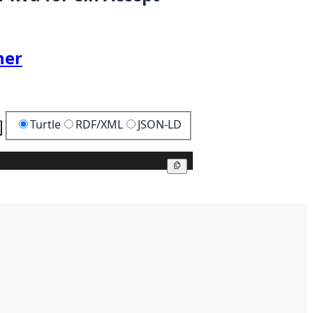
her
Turtle
RDF/XML
JSON-LD
Kopier
Kopier