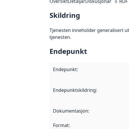
Oversikt
Detaljar
Diskusjonar
RDF
0
Skildring
Tjenesten inneholder generalisert ut
tjenesten.
Endepunkt
Endepunkt
:
Endepunktskildring
:
Dokumentasjon
:
Format
: