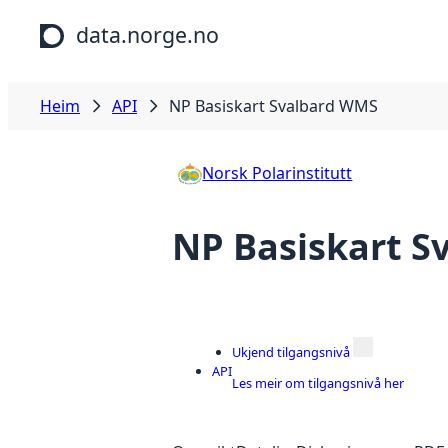
Hopp til hovudinnhald
data.norge.no
Heim
API
NP Basiskart Svalbard WMS
Norsk Polarinstitutt
NP Basiskart 
Ukjend tilgangsnivå
API
Les meir om tilgangsnivå her