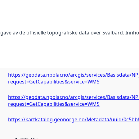
gave av de offisielle topografiske data over Svalbard. Innho
https://geodata.npolar.no/arcgis/services/Basisdata
request=GetCapabilities&service=WMS
https://geodata.npolar.no/arcgis/services/Basisdata
request=GetCapabilities&service=WMS
https://kartkatalog.geonorge.no/Metadata/uuid/0c5b
wms_srvc