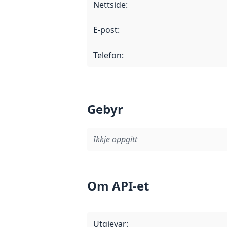
Nettside
:
E-post
:
Telefon
:
Gebyr
Ikkje oppgitt
Om API-et
Utgjevar
: