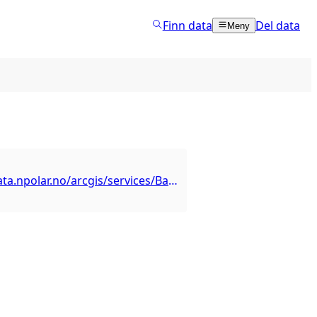
Finn data
Del data
Meny
https://geodata.npolar.no/arcgis/services/Basisdata/NP_Basiskart_Svalbard_WMS/MapServer/WMSServer?request=GetCapabilities&service=WMS