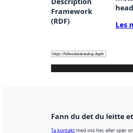
Description
head
Framework
(RDF)
Les 
Fann du det du leitte e
Ta kontakt
med oss her, eller spør o