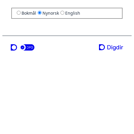
Bokmål
Nynorsk
English
ei teneste frå