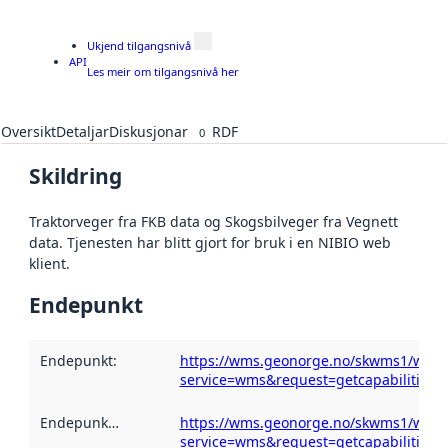
Ukjend tilgangsnivå
API
Les meir om tilgangsnivå her
Oversikt
Detaljar
Diskusjonar
RDF
0
Skildring
Traktorveger fra FKB data og Skogsbilveger fra Vegnett
data. Tjenesten har blitt gjort for bruk i en NIBIO web
klient.
Endepunkt
Endepunkt
:
https://wms.geonorge.no/skwms1/wms.t
service=wms&request=getcapabilities
Endepunktskildring
:
https://wms.geonorge.no/skwms1/wms.t
service=wms&request=getcapabilities