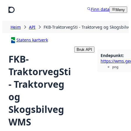
Hopp til hovudinnhald
Finn data
Meny
Heim
API
FKB-TraktorvegSti - Traktorveg og Skogsbil
Statens kartverk
Bruk API
Endepunkt
:
FKB-
png
TraktorvegSti
- Traktorveg
og
Skogsbilveg
WMS