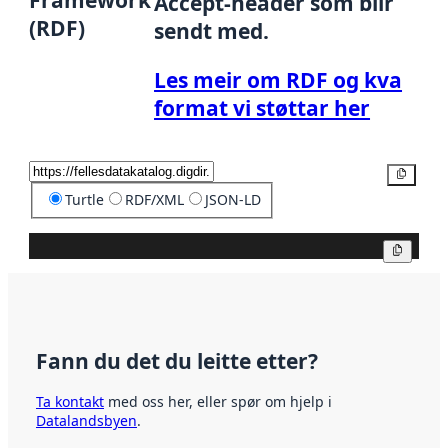
Accept-header som blir
(RDF)
sendt med.
Les meir om RDF og kva
format vi støttar her
Kopier
Turtle
RDF/XML
JSON-LD
Kopier
Fann du det du leitte etter?
Ta kontakt
med oss her, eller spør om hjelp i
Datalandsbyen
.