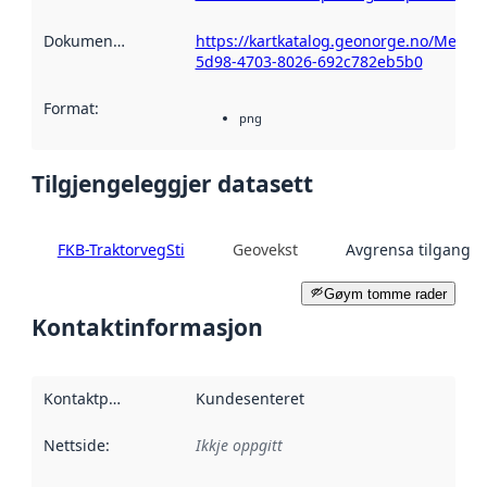
Dokumentasjon
:
https://kartkatalog.geonorge.no/Metad
5d98-4703-8026-692c782eb5b0
Format
:
png
Tilgjengeleggjer datasett
FKB-TraktorvegSti
Geovekst
Avgrensa tilgang
Gøym tomme rader
Kontaktinformasjon
Kontaktpunkt
:
Kundesenteret
Nettside
:
Ikkje oppgitt