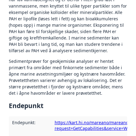
vannmassene, men knyttet til ulike typer partikler som for
eksempel organiske kolloider eller mineralpartikler. Alle
PAH er lipofile (løses lett i fett) og kan bioakkumuleres
(hopes opp) i mange marine organismer. Eksponering til
PAH kan føre til forskjellige skader, siden flere PAH er
giftige og kreftfremkallende. I marine sedimenter kan
PAH bli bevart i lang tid, og man kan studere trendene i
tilførsel av PAH ved å analysere sedimentkjerner.
Sedimentprøver for geokjemiske analyser er hentet
primært fra områder med finkornete sedimenter både i
åpne marine avsetningsmiljøer og kystnære havområder.
Prøvetettheten varierer avhengig av lokalisering. Det er
større prøvetetthet i fjorder og kystnære områder, mens
det i åpne havområder er lavere prøvetetthet.
Endepunkt
Endepunkt
:
https://kart.hi.no/mareano/mareano_kj
request=GetCapabilities&service=WMS