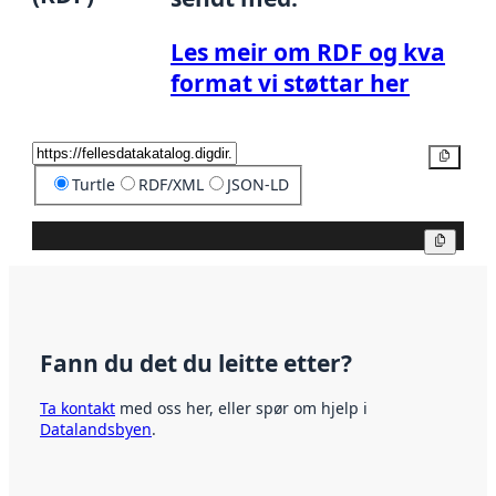
Les meir om RDF og kva
format vi støttar her
Kopier
Turtle
RDF/XML
JSON-LD
Kopier
Fann du det du leitte etter?
Ta kontakt
med oss her, eller spør om hjelp i
Datalandsbyen
.