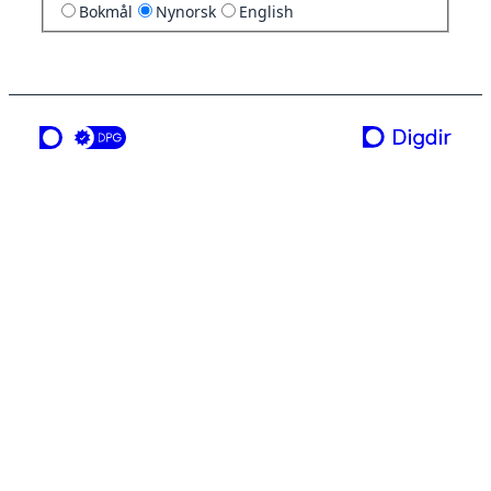
Bokmål
Nynorsk
English
ei teneste frå