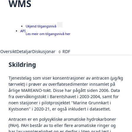
WMS
Ukjend tilgangsnivå
API
Les meir om tilgangsnivå her
Oversikt
Detaljar
Diskusjonar
RDF
0
Skildring
Tjenestelag som viser konsentrasjoner av antracen (µg/kg
tørrvekt) i prøver av overflatesedimenter innsamlet på
årlige MAREANO-tokt. Disse har pågått siden 2006. Data
fra overvåkingstokt i Barentshavet i 2003-2004, samt for
noen stasjoner i pilotprosjektet "Marine Grunnkart i
Kystsonen" i 2020-21, er også inkludert i datasettet.
Antracen er en polysykliske aromatiske hydrokarboner
(PAH). PAH består av to eller flere aromatiske ringer og
har lav vannløselighet og er derfor i liten grad løst i