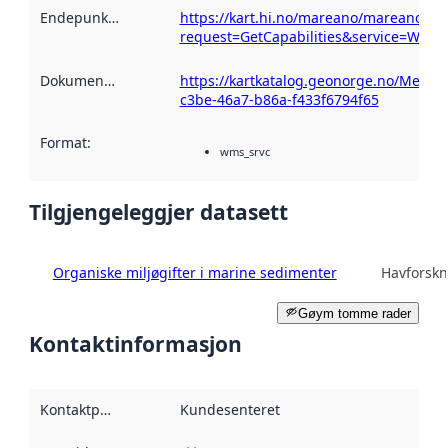
Endepunktskildring
:
https://kart.hi.no/mareano/mareano_kj
request=GetCapabilities&service=WMS
Dokumentasjon
:
https://kartkatalog.geonorge.no/Metad
c3be-46a7-b86a-f433f6794f65
Format
:
wms_srvc
Tilgjengeleggjer datasett
Organiske miljøgifter i marine sedimenter
Havforskn
Gøym tomme rader
Kontaktinformasjon
Kontaktpunkt
:
Kundesenteret