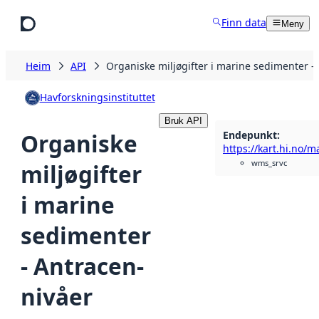
Hopp til hovudinnhald
Finn data
Meny
Heim
API
Organiske miljøgifter i marine sedimenter 
Havforskningsinstituttet
Bruk API
Endepunkt
:
Organiske
wms_srvc
miljøgifter
i marine
sedimenter
- Antracen-
nivåer