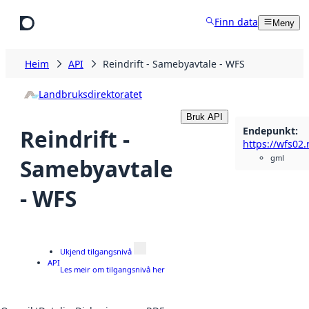
Hopp til hovudinnhald
Finn data
Meny
Heim
API
Reindrift - Samebyavtale - WFS
Landbruksdirektoratet
Bruk API
Endepunkt
:
Reindrift -
gml
Samebyavtale
- WFS
Ukjend tilgangsnivå
API
Les meir om tilgangsnivå her