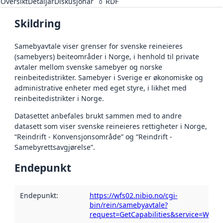
Oversikt
Detaljar
Diskusjonar
RDF
0
Skildring
Samebyavtale viser grenser for svenske reineieres
(samebyers) beiteområder i Norge, i henhold til private
avtaler mellom svenske samebyer og norske
reinbeitedistrikter. Samebyer i Sverige er økonomiske og
administrative enheter med eget styre, i likhet med
reinbeitedistrikter i Norge.
Datasettet anbefales brukt sammen med to andre
datasett som viser svenske reineieres rettigheter i Norge,
“Reindrift - Konvensjonsområde” og “Reindrift -
Samebyrettsavgjørelse”.
Endepunkt
Endepunkt
:
https://wfs02.nibio.no/cgi-
bin/rein/samebyavtale?
request=GetCapabilities&service=WFS