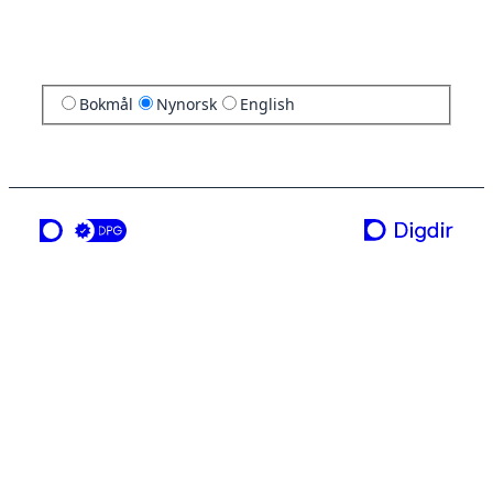
Bokmål
Nynorsk
English
ei teneste frå