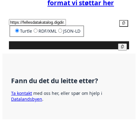
format vi støttar her
Kopier
Turtle
RDF/XML
JSON-LD
Kopier
Fann du det du leitte etter?
Ta kontakt
med oss her, eller spør om hjelp i
Datalandsbyen
.