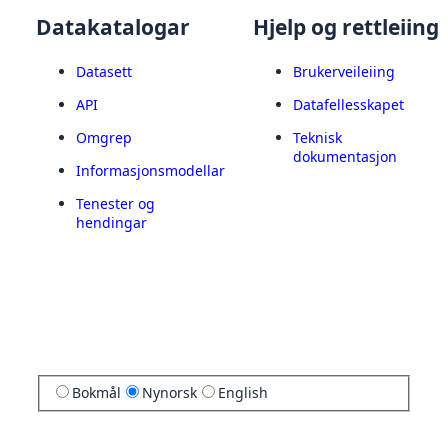
Datakatalogar
Hjelp og rettleiing
Datasett
Brukerveileiing
API
Datafellesskapet
Omgrep
Teknisk
dokumentasjon
Informasjonsmodellar
Tenester og
hendingar
Bokmål
Nynorsk
English