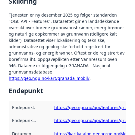
Skildring
Tjenesten er ny desember 2025 og følger standarden
"OGC API - Features". Datasettet gir en landsdekkende
oversikt over borede grunnvannsbrønner, energibrønner
og naturlige oppkommer av grunnvann (tidligere kalt
kilder). Datasettet viser lokalisering og tekniske,
administrative og geologiske forhold registrert for
grunnvanns- og energibrønner. Oftest er de registrert av
borefirma iht. oppgaveplikten etter Vannressursloven
§46. Dataene er tilgjengelig i GRANADA - Nasjonal
grunnvannsdatabase
https://geo.ngu.no/kart/granada_mobil/
.
Endepunkt
Endepunkt
:
https://geo.ngu.no/api/features/grunn
Endepunktskildring
:
https://geo.ngu.no/api/features/grunn
Dokumentasjon
:
https://kartkatalog.geonorge.no/Metad