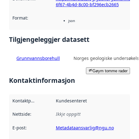
6f67-4b4d-8c00-bf296ecb2665
Format
:
json
Tilgjengeleggjer datasett
Grunnvannsborehull
Norges geologiske undersøkel
Gøym tomme rader
Kontaktinformasjon
Kontaktpunkt
:
Kundesenteret
Nettside
:
Ikkje oppgitt
E-post
:
Metadataansvarlig@ngu.no