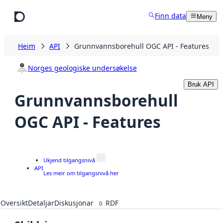
Hopp til hovudinnhald
Finn data
Meny
Heim
API
Grunnvannsborehull OGC API - Features
Norges geologiske undersøkelse
Bruk API
Grunnvannsborehull
OGC API - Features
Ukjend tilgangsnivå
API
Les meir om tilgangsnivå her
Oversikt
Detaljar
Diskusjonar
RDF
0