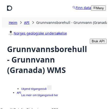
Hopp til hovudinnhald
Finn data
Meny
Heim
API
Grunnvannsborehull - Grunnvann (Granada
Norges geologiske undersøkelse
Bruk API
Grunnvannsborehull
- Grunnvann
(Granada) WMS
Ukjend tilgangsnivå
API
Les meir om tilgangsnivå her