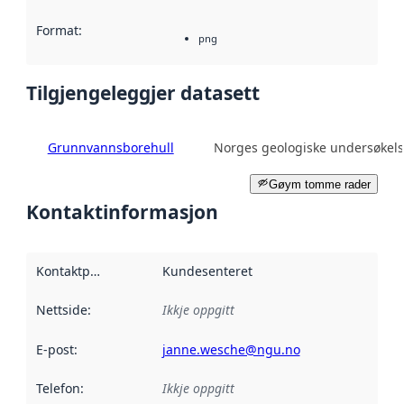
Format
:
png
Tilgjengeleggjer datasett
Grunnvannsborehull
Norges geologiske undersøkel
Gøym tomme rader
Kontaktinformasjon
Kontaktpunkt
:
Kundesenteret
Nettside
:
Ikkje oppgitt
E-post
:
janne.wesche@ngu.no
Telefon
:
Ikkje oppgitt