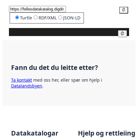
Kopier
Turtle
RDF/XML
JSON-LD
Kopier
Fann du det du leitte etter?
Ta kontakt
med oss her, eller spør om hjelp i
Datalandsbyen
.
Datakatalogar
Hjelp og rettleiing