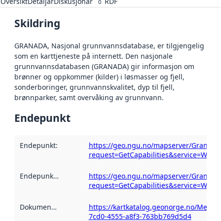
Oversikt
Detaljar
Diskusjonar
RDF
0
Skildring
GRANADA, Nasjonal grunnvannsdatabase, er tilgjengelig
som en karttjeneste på internett. Den nasjonale
grunnvannsdatabasen (GRANADA) gir informasjon om
brønner og oppkommer (kilder) i løsmasser og fjell,
sonderboringer, grunnvannskvalitet, dyp til fjell,
brønnparker, samt overvåking av grunnvann.
Endepunkt
Endepunkt
:
https://geo.ngu.no/mapserver/Granad
request=GetCapabilities&service=WMS
Endepunktskildring
:
https://geo.ngu.no/mapserver/Granad
request=GetCapabilities&service=WMS
Dokumentasjon
:
https://kartkatalog.geonorge.no/Metad
7cd0-4555-a8f3-763bb769d5d4