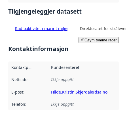
Tilgjengeleggjer datasett
Radioaktivitet i marint miljø
Direktoratet for strålev
Gøym tomme rader
Kontaktinformasjon
Kontaktpunkt
:
Kundesenteret
Nettside
:
Ikkje oppgitt
E-post
:
Hilde.Kristin.Skjerdal@dsa.no
Telefon
:
Ikkje oppgitt