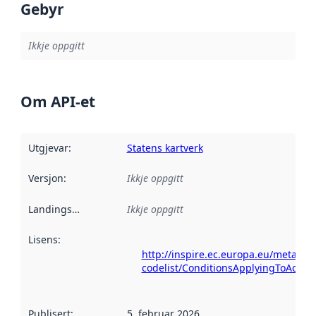
Gebyr
Ikkje oppgitt
Om API-et
Utgjevar
:
Statens kartverk
Versjon
:
Ikkje oppgitt
Landingsside
:
Ikkje oppgitt
Lisens
:
http://inspire.ec.europa.eu/metadat
codelist/ConditionsApplyingToAcce
Publisert
:
5. februar 2026