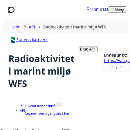
Hopp til hovudinnhald
Finn data
Meny
Heim
API
Radioaktivitet i marint miljø WFS
Statens kartverk
Bruk API
Endepunkt
:
Radioaktivitet
gml
i marint miljø
WFS
Ukjend tilgangsnivå
API
Les meir om tilgangsnivå her