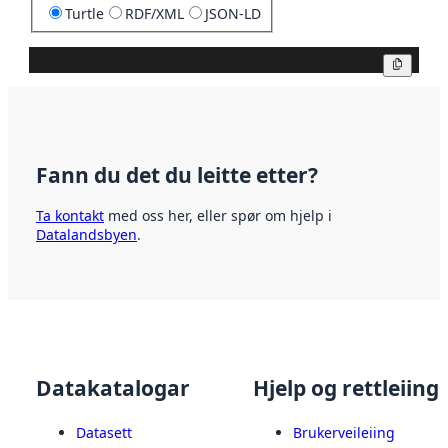
Turtle
RDF/XML
JSON-LD
Kopier
Fann du det du leitte etter?
Ta kontakt
med oss her, eller spør om hjelp i
Datalandsbyen
.
Datakatalogar
Hjelp og rettleiing
Datasett
Brukerveileiing