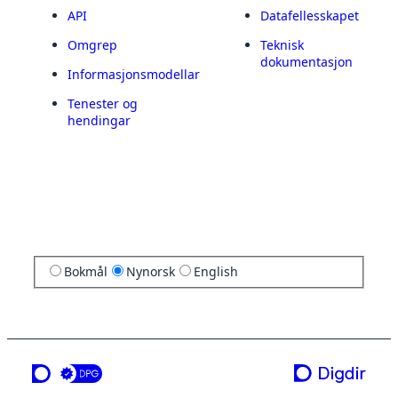
API
Datafellesskapet
Omgrep
Teknisk
dokumentasjon
Informasjonsmodellar
Tenester og
hendingar
Bokmål
Nynorsk
English
ei teneste frå