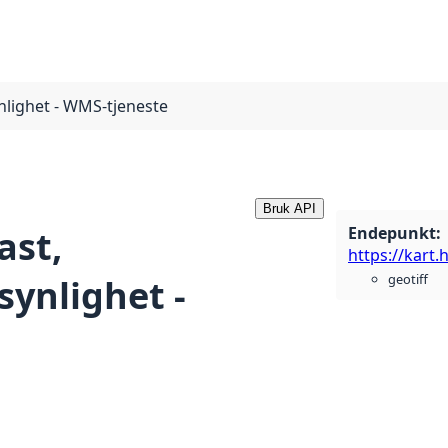
nlighet - WMS-tjeneste
Bruk API
Endepunkt
:
ast,
geotiff
synlighet -