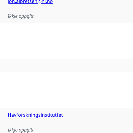
jon.albretsen@hi.no
Ikkje oppgitt
Havforskningsinstituttet
Ikkje oppgitt