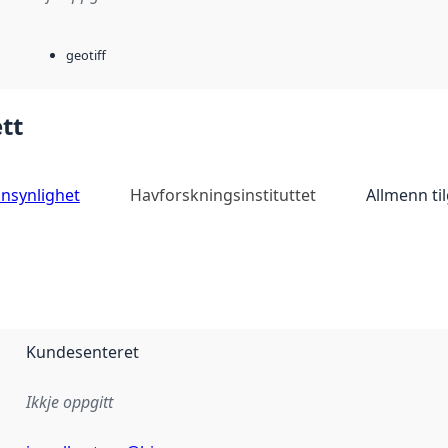
geotiff
tt
nnsynlighet
Havforskningsinstituttet
Allmenn ti
Kundesenteret
Ikkje oppgitt