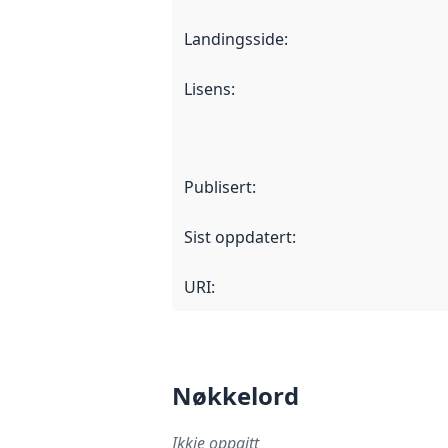
Landingsside
:
Lisens
:
Publisert
:
Sist oppdatert
:
URI:
Nøkkelord
Ikkje oppgitt