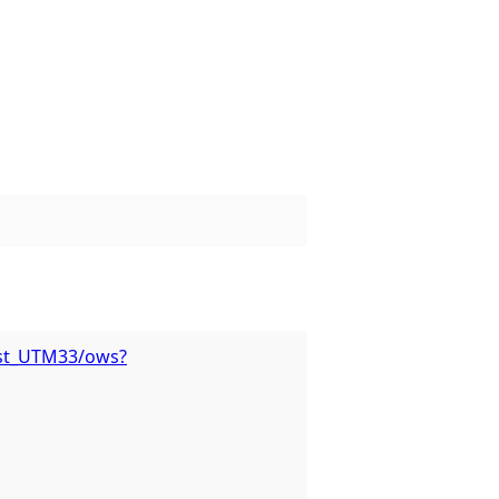
last_UTM33/ows?