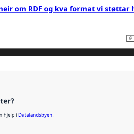
meir om RDF og kva format vi støttar 
tter?
m hjelp i
Datalandsbyen
.