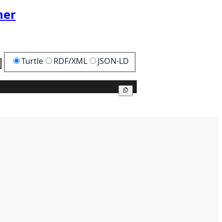
her
Turtle
RDF/XML
JSON-LD
Kopier
Kopier