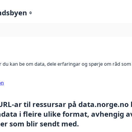
ndsbyen
0
 du kan be om data, dele erfaringar og spørje om råd som 
on
 URL-ar til ressursar på data.norge.no
ata i fleire ulike format, avhengig av
er som blir sendt med.