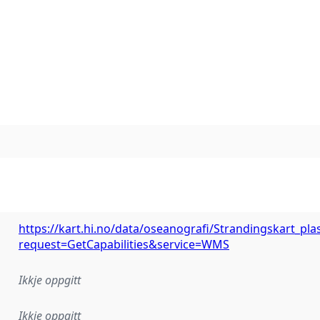
https://kart.hi.no/data/oseanografi/Strandingskart_p
request=GetCapabilities&service=WMS
Ikkje oppgitt
Ikkje oppgitt