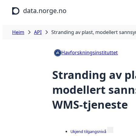
Hopp til hovudinnhald
data.norge.no
Heim
API
Stranding av plast, modellert sannsy
Havforskningsinstituttet
Stranding av pl
modellert sann
WMS-tjeneste
Ukjend tilgangsnivå