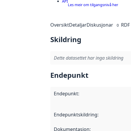
API
Les meir om tilgangsnivå her
Oversikt
Detaljar
Diskusjonar
RDF
0
Skildring
Dette datasettet har inga skildring
Endepunkt
Endepunkt
:
Endepunktskildring
:
Dokumentasjon
: