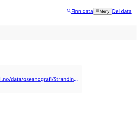
Finn data
Del data
Meny
https://kart.hi.no/data/oseanografi/Strandingskart_plast_UTM33/ows?request=GetCapabilities&service=WMS