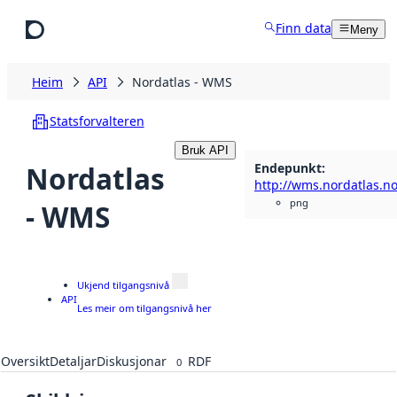
Hopp til hovudinnhald
Finn data
Meny
Heim
API
Nordatlas - WMS
Statsforvalteren
Bruk API
Endepunkt
:
Nordatlas
png
- WMS
Ukjend tilgangsnivå
API
Les meir om tilgangsnivå her
Oversikt
Detaljar
Diskusjonar
RDF
0