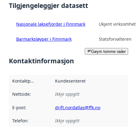
Tilgjengeleggjer datasett
Nasjonale laksefjorder i Finnmark
Ukjent virksomhet
Barmarksløyper i Finnmark
Statsforvalteren
Gøym tomme rader
Kontaktinformasjon
Kontaktpunkt
:
Kundesenteret
Nettside
:
Ikkje oppgitt
E-post
:
drift.nordatlas@ffk.no
Telefon
:
Ikkje oppgitt