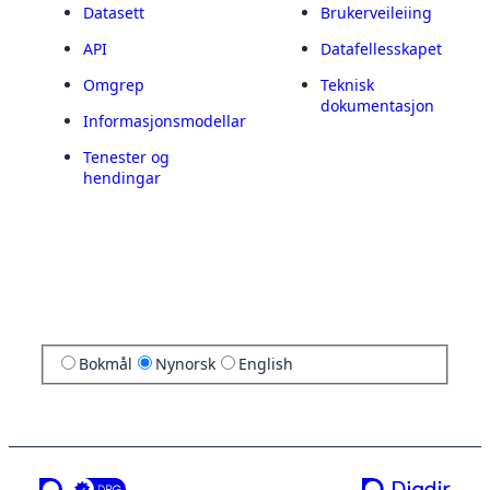
Datasett
Brukerveileiing
API
Datafellesskapet
Omgrep
Teknisk
dokumentasjon
Informasjonsmodellar
Tenester og
hendingar
Bokmål
Nynorsk
English
ei teneste frå