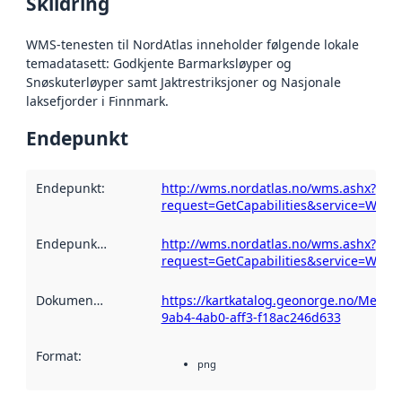
Skildring
WMS-tenesten til NordAtlas inneholder følgende lokale
temadatasett: Godkjente Barmarksløyper og
Snøskuterløyper samt Jaktrestriksjoner og Nasjonale
laksefjorder i Finnmark.
Endepunkt
Endepunkt
:
http://wms.nordatlas.no/wms.ashx?
request=GetCapabilities&service=WMS
Endepunktskildring
:
http://wms.nordatlas.no/wms.ashx?
request=GetCapabilities&service=WMS
Dokumentasjon
:
https://kartkatalog.geonorge.no/Metad
9ab4-4ab0-aff3-f18ac246d633
Format
:
png