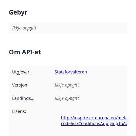
Gebyr
Ikkje oppgitt
Om API-et
Utgjevar
:
Statsforvalteren
Versjon
:
Ikkje oppgitt
Landingsside
:
Ikkje oppgitt
Lisens
:
http://inspire.ec.europa.eu/metadat
codelist/ConditionsApplyingToAcce