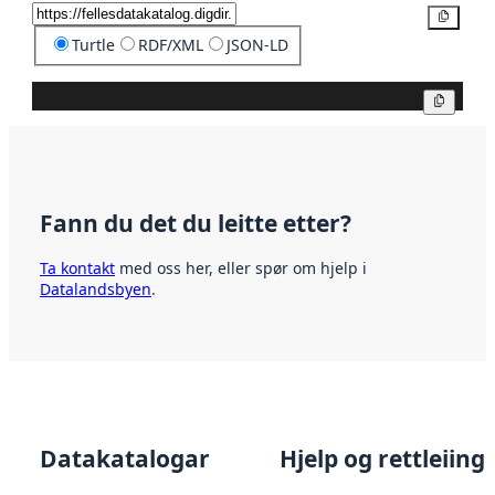
Kopier
Turtle
RDF/XML
JSON-LD
Kopier
Fann du det du leitte etter?
Ta kontakt
med oss her, eller spør om hjelp i
Datalandsbyen
.
Datakatalogar
Hjelp og rettleiing