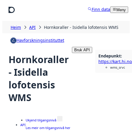
Hopp til hovudinnhald
Finn data
Meny
Heim
API
Hornkoraller - Isidella lofotensis WMS
Havforskningsinstituttet
Bruk API
Endepunkt
:
Hornkoraller
wms_srvc
- Isidella
lofotensis
WMS
Ukjend tilgangsnivå
API
Les meir om tilgangsnivå her