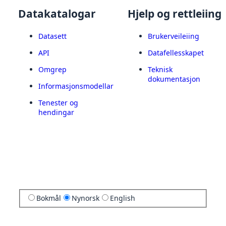
Datakatalogar
Hjelp og rettleiing
Datasett
Brukerveileiing
API
Datafellesskapet
Omgrep
Teknisk
dokumentasjon
Informasjonsmodellar
Tenester og
hendingar
Bokmål
Nynorsk
English