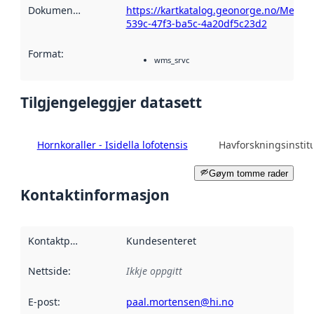
Dokumentasjon
:
https://kartkatalog.geonorge.no/Metada
539c-47f3-ba5c-4a20df5c23d2
Format
:
wms_srvc
Tilgjengeleggjer datasett
Hornkoraller - Isidella lofotensis
Havforskningsinstitu
Gøym tomme rader
Kontaktinformasjon
Kontaktpunkt
:
Kundesenteret
Nettside
:
Ikkje oppgitt
E-post
:
paal.mortensen@hi.no