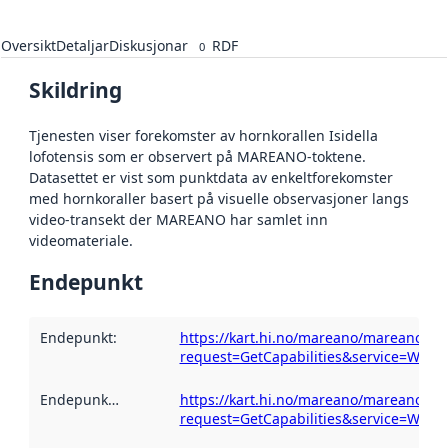
Oversikt
Detaljar
Diskusjonar
RDF
0
Skildring
Tjenesten viser forekomster av hornkorallen Isidella
lofotensis som er observert på MAREANO-toktene.
Datasettet er vist som punktdata av enkeltforekomster
med hornkoraller basert på visuelle observasjoner langs
video-transekt der MAREANO har samlet inn
videomateriale.
Endepunkt
Endepunkt
:
https://kart.hi.no/mareano/mareano_biol
request=GetCapabilities&service=WMS
Endepunktskildring
:
https://kart.hi.no/mareano/mareano_biol
request=GetCapabilities&service=WMS