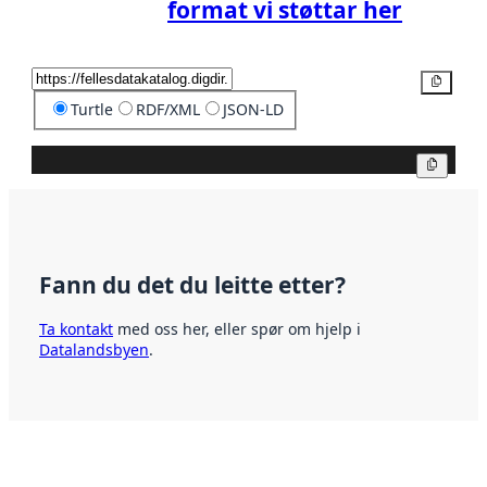
format vi støttar her
Kopier
Turtle
RDF/XML
JSON-LD
Kopier
Fann du det du leitte etter?
Ta kontakt
med oss her, eller spør om hjelp i
Datalandsbyen
.