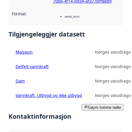
70b6-4f14-b934-af377bff88d9
Format
:
wms_srvc
Tilgjengeleggjer datasett
Magasin
Norges vassdrags-
Delfelt vannkraft
Norges vassdrags-
Dam
Norges vassdrags-
Vannkraft, Utbygd og ikke utbygd
Norges vassdrags-
Gøym tomme rader
Kontaktinformasjon