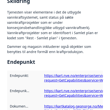
Skildring
Tjenesten viser elementene i det de utbygde
vannkraftsystemet, samt status på søkte
vannkraftprosjekter som er under
konsesjonsbehandling(ikke utbygd vannkraftverk).
Vannkraftprosjekter som er identifisert i Samlet plan er
kodet som "Rest - Samlet plan" i tjenesten.
Dammer og magasin inkluderer også objekter som
benyttes til andre formål enn kraftproduksjon.
Endepunkt
Endepunkt
:
https://kart.nve.no/enterprise/servic
request=GetCapabilities&service=WMS
Endepunktskildring
:
https://kart.nve.no/enterprise/servic
request=GetCapabilities&service=WMS
Dokumentasjon
:
https://kartkatalog.geonorge.no/Metada