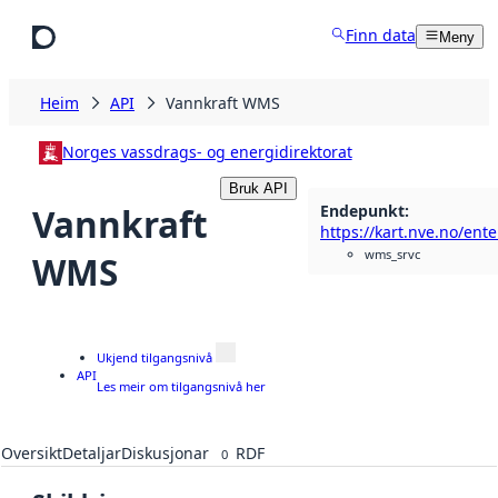
Hopp til hovudinnhald
Finn data
Meny
Heim
API
Vannkraft WMS
Norges vassdrags- og energidirektorat
Bruk API
Endepunkt
:
Vannkraft
wms_srvc
WMS
Ukjend tilgangsnivå
API
Les meir om tilgangsnivå her
Oversikt
Detaljar
Diskusjonar
RDF
0