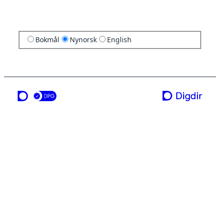
Bokmål
Nynorsk
English
ei teneste frå