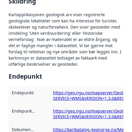
Skildring
Kartapplikasjonen geologisk arv viser registrerte
geologiske lokaliteter som kan ha interesse for turister,
skoleelever og naturforvaltere. Den viser geosteder med
inndeling 'Uten verdivurdering' eller 'Historiske
verneforslag'. Noe av materialet er av eldre årgang, og
det er faglige mangler i datasettet. Vi tar gjerne mot
forslag til rettelser og nye områder som bør legges inn. I
kartinnsyn er datasettet ledsaget av faktaark med
utførlige beskrivelser av geosteder.
Endepunkt
Endepunkt
:
https://geo.ngu.no/mapserver/Geologi
SERVICE=WMS&VERSION=1.3.0&REQUEST
Endepunktskildring
:
https://geo.ngu.no/mapserver/Geologi
SERVICE=WMS&VERSION=1.3.0&REQUEST
Dokumentasjon
:
https://kartkatalog.geonorge.no/Metad