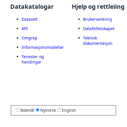
Datakatalogar
Hjelp og rettleiing
Datasett
Brukerveileiing
API
Datafellesskapet
Omgrep
Teknisk
dokumentasjon
Informasjonsmodellar
Tenester og
hendingar
Bokmål
Nynorsk
English