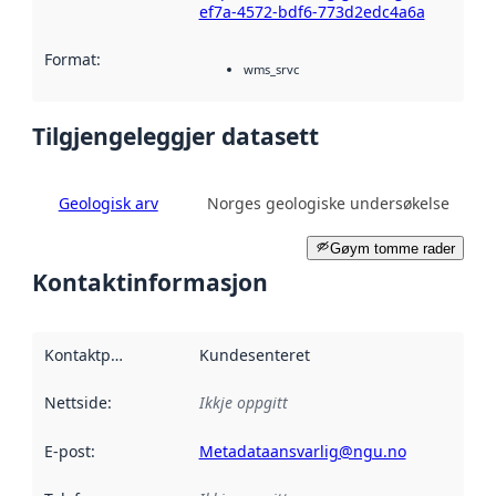
ef7a-4572-bdf6-773d2edc4a6a
Format
:
wms_srvc
Tilgjengeleggjer datasett
Geologisk arv
Norges geologiske undersøkelse
Gøym tomme rader
Kontaktinformasjon
Kontaktpunkt
:
Kundesenteret
Nettside
:
Ikkje oppgitt
E-post
:
Metadataansvarlig@ngu.no