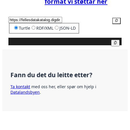
format vi støttar her
Kopier
Turtle
RDF/XML
JSON-LD
Kopier
Fann du det du leitte etter?
Ta kontakt
med oss her, eller spør om hjelp i
Datalandsbyen
.