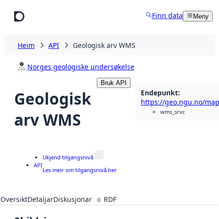
Hopp til hovudinnhald
Finn data
Meny
Heim
API
Geologisk arv WMS
Norges geologiske undersøkelse
Bruk API
Endepunkt
:
Geologisk
wms_srvc
arv WMS
Ukjend tilgangsnivå
API
Les meir om tilgangsnivå her
Oversikt
Detaljar
Diskusjonar
RDF
0