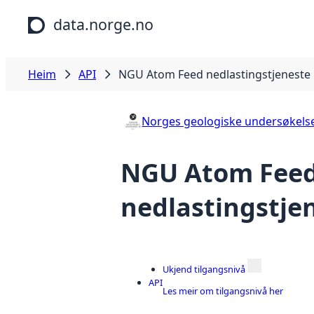
Hopp til hovudinnhald
data.norge.no
Heim
API
NGU Atom Feed nedlastingstjeneste
Norges geologiske undersøkels
NGU Atom Fee
nedlastingstje
Ukjend tilgangsnivå
API
Les meir om tilgangsnivå her