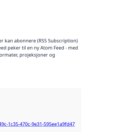
ker kan abonnere (RSS Subscription)
eed peker til en ny Atom Feed - med
formater, projeksjoner og
49c-1c35-470c-9e31-595ee1a9fd47