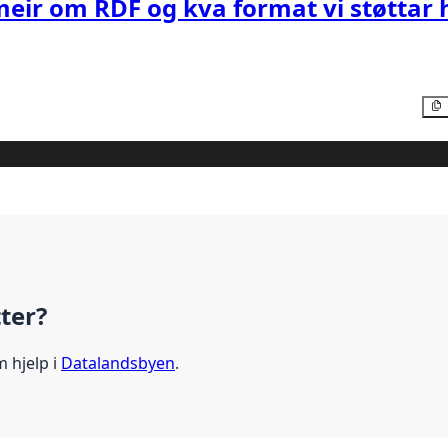
meir om RDF og kva format vi støttar 
tter?
m hjelp i
Datalandsbyen
.