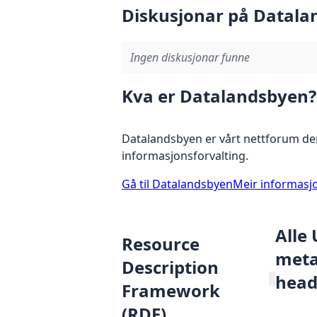
Diskusjonar på Datala
Ingen diskusjonar funne
Kva er Datalandsbyen?
Datalandsbyen er vårt nettforum der
informasjonsforvalting.
Gå til Datalandsbyen
Meir informasj
Alle
Resource
metad
Description
head
Framework
(RDF)