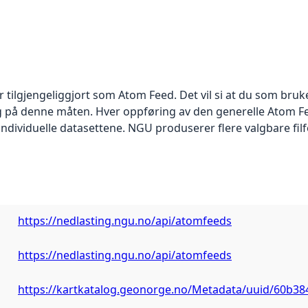
 tilgjengeliggjort som Atom Feed. Det vil si at du som bru
lig på denne måten. Hver oppføring av den generelle Atom F
 individuelle datasettene. NGU produserer flere valgbare fil
https://nedlasting.ngu.no/api/atomfeeds
https://nedlasting.ngu.no/api/atomfeeds
https://kartkatalog.geonorge.no/Metadata/uuid/60b38