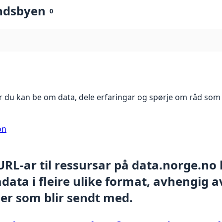
ndsbyen
0
 du kan be om data, dele erfaringar og spørje om råd som 
on
 URL-ar til ressursar på data.norge.no
ata i fleire ulike format, avhengig av
er som blir sendt med.