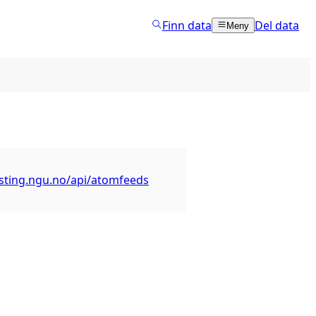
Finn data
Del data
Meny
asting.ngu.no/api/atomfeeds