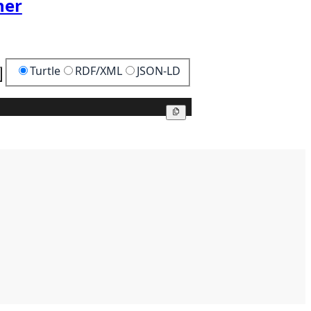
her
Turtle
RDF/XML
JSON-LD
Kopier
Kopier