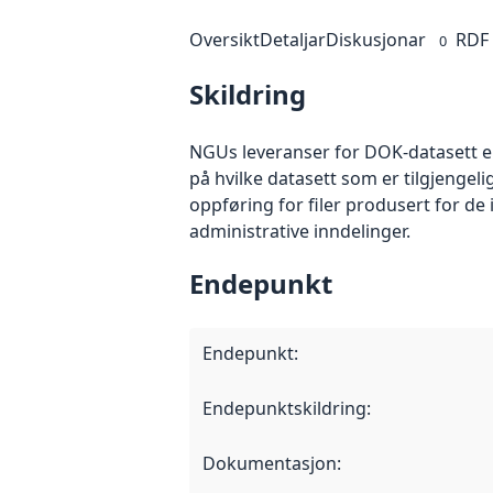
Oversikt
Detaljar
Diskusjonar
RDF
0
Skildring
NGUs leveranser for DOK-datasett er
på hvilke datasett som er tilgjenge
oppføring for filer produsert for de
administrative inndelinger.
Endepunkt
Endepunkt
:
Endepunktskildring
:
Dokumentasjon
: