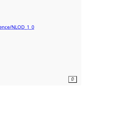
icence/NLOD_1_0
Kopier