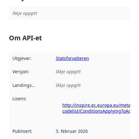
Ikkje oppgitt
Om API-et
Utgjevar
:
Statsforvalteren
Versjon
:
Ikkje oppgitt
Landingsside
:
Ikkje oppgitt
Lisens
:
http://inspire.ec.europa.eu/metadat
codelist/ConditionsApplyingToAcce
Publisert
:
5. februar 2026