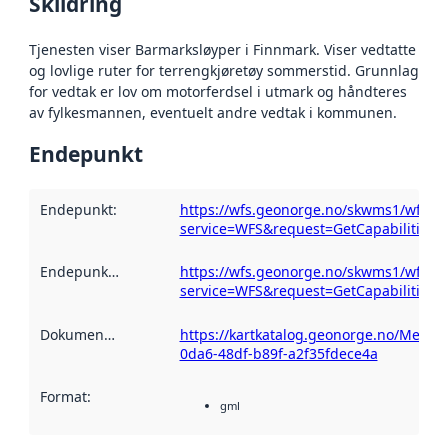
Skildring
Tjenesten viser Barmarksløyper i Finnmark. Viser vedtatte
og lovlige ruter for terrengkjøretøy sommerstid. Grunnlag
for vedtak er lov om motorferdsel i utmark og håndteres
av fylkesmannen, eventuelt andre vedtak i kommunen.
Endepunkt
Endepunkt
:
https://wfs.geonorge.no/skwms1/wfs.b
service=WFS&request=GetCapabilities
Endepunktskildring
:
https://wfs.geonorge.no/skwms1/wfs.b
service=WFS&request=GetCapabilities
Dokumentasjon
:
https://kartkatalog.geonorge.no/Metad
0da6-48df-b89f-a2f35fdece4a
Format
:
gml