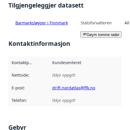
Tilgjengeleggjer datasett
Barmarksløyper i Finnmark
Statsforvalteren
Al
Gøym tomme rader
Kontaktinformasjon
Kontaktpunkt
:
Kundesenteret
Nettside
:
Ikkje oppgitt
E-post
:
drift.nordatlas@ffk.no
Telefon
:
Ikkje oppgitt
Gebyr