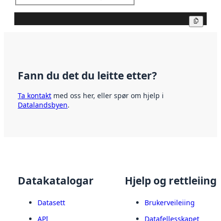
Kopier
Fann du det du leitte etter?
Ta kontakt
med oss her, eller spør om hjelp i
Datalandsbyen
.
Datakatalogar
Hjelp og rettleiing
Datasett
Brukerveileiing
API
Datafellesskapet