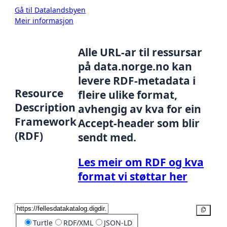
Gå til Datalandsbyen
Meir informasjon
Alle URL-ar til ressursar
på data.norge.no kan
levere RDF-metadata i
Resource
fleire ulike format,
Description
avhengig av kva for ein
Framework
Accept-header som blir
(RDF)
sendt med.
Les meir om RDF og kva
format vi støttar her
Kopier
Turtle
RDF/XML
JSON-LD