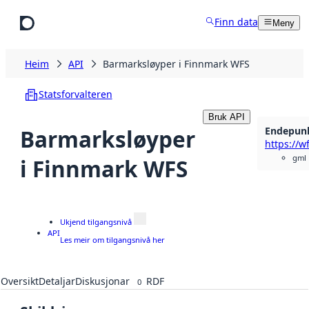
Hopp til hovudinnhald
Finn data
Meny
Heim
API
Barmarksløyper i Finnmark WFS
Statsforvalteren
Bruk API
Endepun
Barmarksløyper
gml
i Finnmark WFS
Ukjend tilgangsnivå
API
Les meir om tilgangsnivå her
Oversikt
Detaljar
Diskusjonar
RDF
0