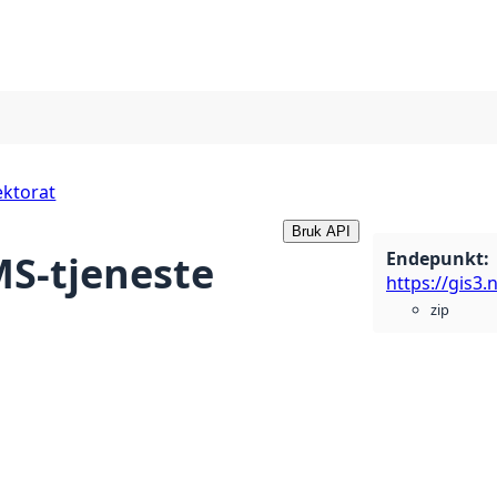
ektorat
Bruk API
Endepunkt
:
S-tjeneste
zip