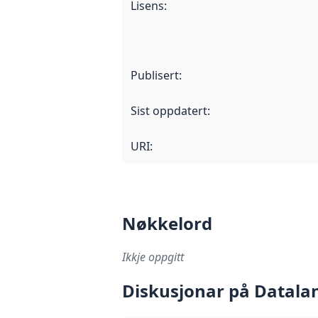
Lisens
:
Publisert
:
Sist oppdatert
:
URI:
Nøkkelord
Ikkje oppgitt
Diskusjonar på Datala