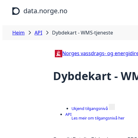
Hopp til hovudinnhald
data.norge.no
Heim
API
Dybdekart - WMS-tjeneste
Norges vassdrags- og energidir
Dybdekart - WM
Ukjend tilgangsnivå
API
Les meir om tilgangsnivå her