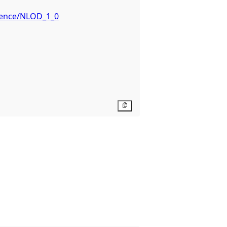
icence/NLOD_1_0
Kopier