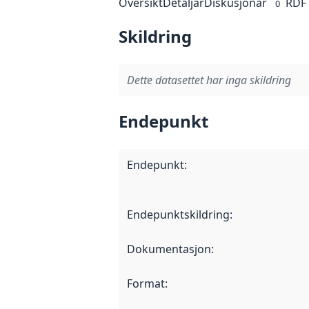
Oversikt
Detaljar
Diskusjonar
RDF
0
Skildring
Dette datasettet har inga skildring
Endepunkt
Endepunkt
:
Endepunktskildring
:
Dokumentasjon
:
Format
: