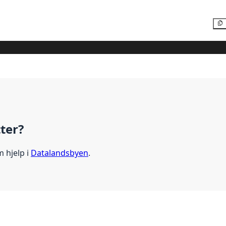
tter?
m hjelp i
Datalandsbyen
.