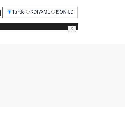
Turtle
RDF/XML
JSON-LD
Kopier
Kopier