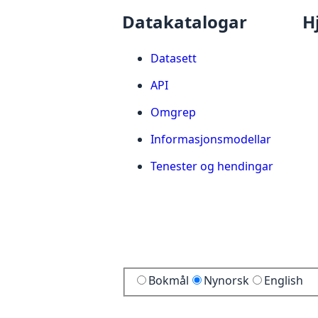
Datakatalogar
H
Datasett
API
Omgrep
Informasjonsmodellar
Tenester og hendingar
Bokmål
Nynorsk
English