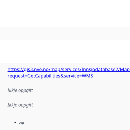
https://gis3.nve.no/map/services/Innsjodatabase2/M
request=GetCapabilities&service=WMS
Ikkje oppgitt
Ikkje oppgitt
zip