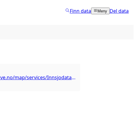
Finn data
Del data
Meny
https://gis3.nve.no/map/services/Innsjodatabase2/MapServer/WMSServer?request=GetCapabilities&service=WMS