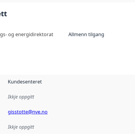
tt
gs- og energidirektorat
Allmenn tilgang
Kundesenteret
Ikkje oppgitt
gisstotte@nve.no
Ikkje oppgitt