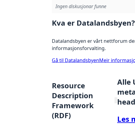
Ingen diskusjonar funne
Kva er Datalandsbyen?
Datalandsbyen er vårt nettforum der
informasjonsforvalting.
Gå til Datalandsbyen
Meir informasj
Alle
Resource
metad
Description
head
Framework
(RDF)
Les 