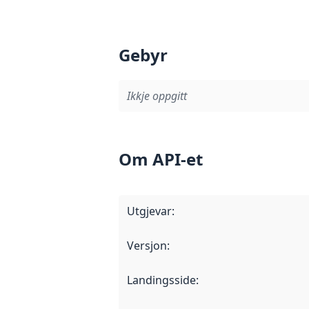
Gebyr
Ikkje oppgitt
Om API-et
Utgjevar
:
Versjon
:
Landingsside
: