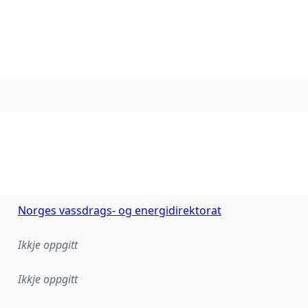
Norges vassdrags- og energidirektorat
Ikkje oppgitt
Ikkje oppgitt