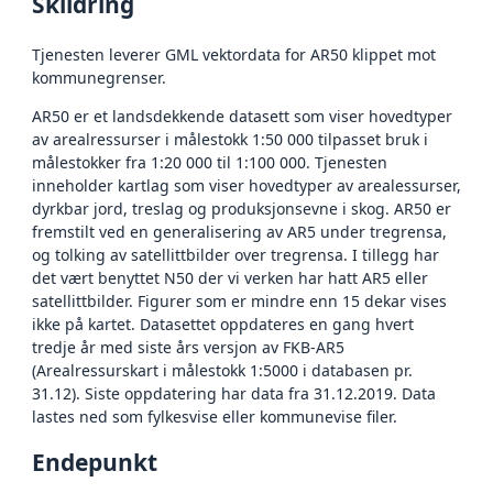
Skildring
Tjenesten leverer GML vektordata for AR50 klippet mot
kommunegrenser.
AR50 er et landsdekkende datasett som viser hovedtyper
av arealressurser i målestokk 1:50 000 tilpasset bruk i
målestokker fra 1:20 000 til 1:100 000. Tjenesten
inneholder kartlag som viser hovedtyper av arealessurser,
dyrkbar jord, treslag og produksjonsevne i skog. AR50 er
fremstilt ved en generalisering av AR5 under tregrensa,
og tolking av satellittbilder over tregrensa. I tillegg har
det vært benyttet N50 der vi verken har hatt AR5 eller
satellittbilder. Figurer som er mindre enn 15 dekar vises
ikke på kartet. Datasettet oppdateres en gang hvert
tredje år med siste års versjon av FKB-AR5
(Arealressurskart i målestokk 1:5000 i databasen pr.
31.12). Siste oppdatering har data fra 31.12.2019. Data
lastes ned som fylkesvise eller kommunevise filer.
Endepunkt