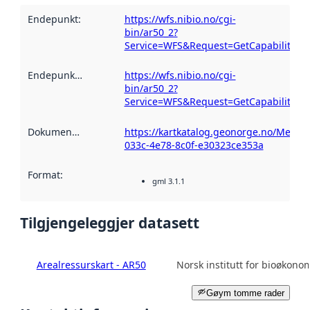
Endepunkt
:
https://wfs.nibio.no/cgi-
bin/ar50_2?
Service=WFS&Request=GetCapabilities
Endepunktskildring
:
https://wfs.nibio.no/cgi-
bin/ar50_2?
Service=WFS&Request=GetCapabilities
Dokumentasjon
:
https://kartkatalog.geonorge.no/Metad
033c-4e78-8c0f-e30323ce353a
Format
:
gml 3.1.1
Tilgjengeleggjer datasett
Arealressurskart - AR50
Norsk institutt for bioøkono
Gøym tomme rader