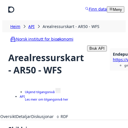
Hopp til hovudinnhald
Finn data
Meny
Heim
API
Arealressurskart - AR50 - WFS
Norsk institutt for bioøkonomi
Bruk API
Endepu
Arealressurskart
gm
- AR50 - WFS
Ukjend tilgangsnivå
API
Les meir om tilgangsnivå her
Oversikt
Detaljar
Diskusjonar
RDF
0