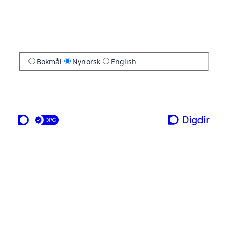
Bokmål
Nynorsk
English
ei teneste frå