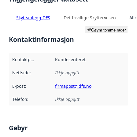
Skyteanlegg DFS
Det frivillige Skyttervesen
All
Gøym tomme rader
Kontaktinformasjon
Kontaktpunkt
:
Kundesenteret
Nettside
:
Ikkje oppgitt
E-post
:
firmapost@dfs.no
Telefon
:
Ikkje oppgitt
Gebyr