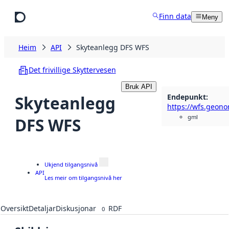
Hopp til hovudinnhald
Finn data
Meny
Heim
API
Skyteanlegg DFS WFS
Det frivillige Skyttervesen
Bruk API
Endepunkt
:
Skyteanlegg
gml
DFS WFS
Ukjend tilgangsnivå
API
Les meir om tilgangsnivå her
Oversikt
Detaljar
Diskusjonar
RDF
0