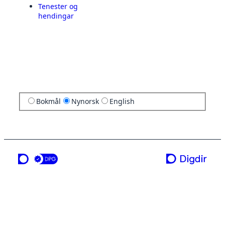
Tenester og
hendingar
Bokmål
Nynorsk
English
ei teneste frå