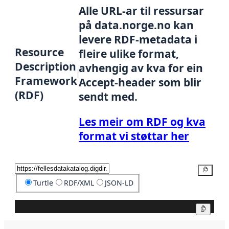
Alle URL-ar til ressursar
på data.norge.no kan
levere RDF-metadata i
Resource
fleire ulike format,
Description
avhengig av kva for ein
Framework
Accept-header som blir
(RDF)
sendt med.
Les meir om RDF og kva
format vi støttar her
Kopier
Turtle
RDF/XML
JSON-LD
Kopier