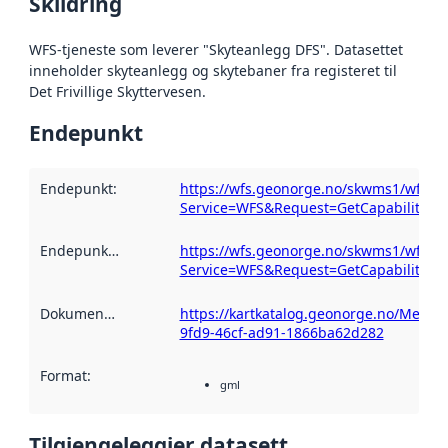
Skildring
WFS-tjeneste som leverer "Skyteanlegg DFS". Datasettet
inneholder skyteanlegg og skytebaner fra registeret til
Det Frivillige Skyttervesen.
Endepunkt
Endepunkt
:
https://wfs.geonorge.no/skwms1/wfs.sk
Service=WFS&Request=GetCapabilities
Endepunktskildring
:
https://wfs.geonorge.no/skwms1/wfs.sk
Service=WFS&Request=GetCapabilities
Dokumentasjon
:
https://kartkatalog.geonorge.no/Metad
9fd9-46cf-ad91-1866ba62d282
Format
:
gml
Tilgjengeleggjer datasett