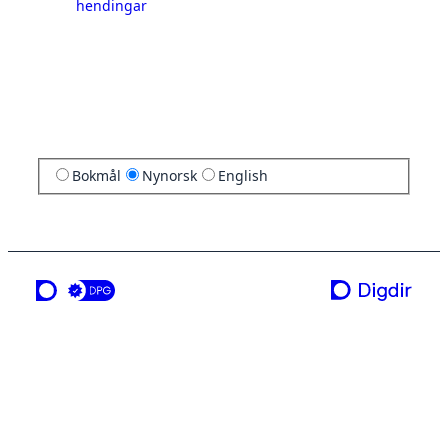
hendingar
Bokmål
Nynorsk
English
ei teneste frå