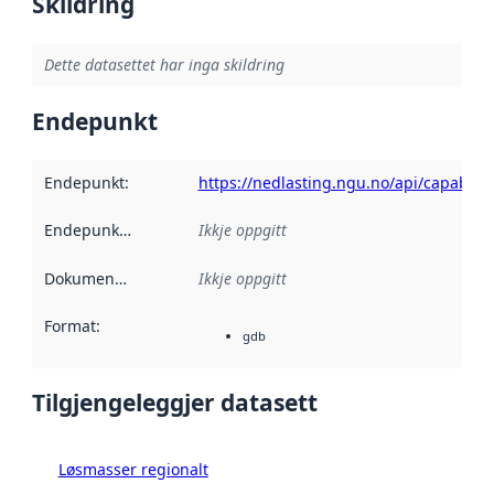
Skildring
Dette datasettet har inga skildring
Endepunkt
Endepunkt
:
https://nedlasting.ngu.no/api/capabiliti
Endepunktskildring
:
Ikkje oppgitt
Dokumentasjon
:
Ikkje oppgitt
Format
:
gdb
Tilgjengeleggjer datasett
Løsmasser regionalt