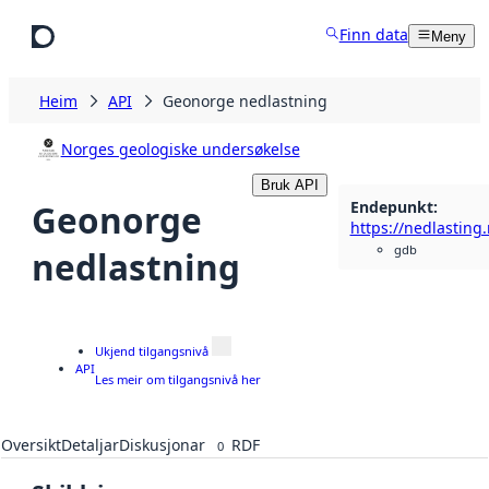
Hopp til hovudinnhald
Finn data
Meny
Heim
API
Geonorge nedlastning
Norges geologiske undersøkelse
Bruk API
Endepunkt
:
Geonorge
https://nedlasting.
gdb
nedlastning
Ukjend tilgangsnivå
API
Les meir om tilgangsnivå her
Oversikt
Detaljar
Diskusjonar
RDF
0