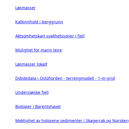
Løsmasser
Kalkinnhold i berggrunn
Aktsomhetskart svakhetssoner i fjell
Mulighet for marin leire
Løsmasser lokalt
Dybdedata i Oslofjorden - terrengmodell - 1-m-grid
Undersjøiske fjell
Biotoper i Barentshavet
Mektighet av holosene sedimenter i Skagerrak og Norsker