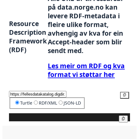
på data.norge.no kan
levere RDF-metadata i
Resource
fleire ulike format,
Description
avhengig av kva for ein
Framework
Accept-header som blir
(RDF)
sendt med.
Les meir om RDF og kva
format vi støttar her
Kopier
Turtle
RDF/XML
JSON-LD
Kopier