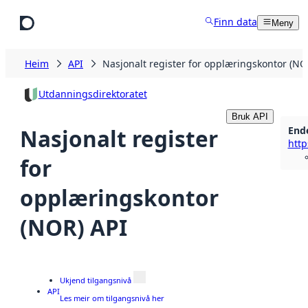
Hopp til hovudinnhald
Finn data
Meny
Heim
API
Nasjonalt register for opplæringskontor (NO
Utdanningsdirektoratet
Bruk API
End
Nasjonalt register
http
for
opplæringskontor
(NOR) API
Ukjend tilgangsnivå
API
Les meir om tilgangsnivå her