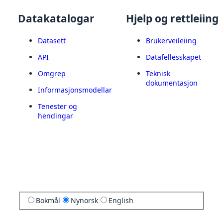
Datakatalogar
Hjelp og rettleiing
Datasett
Brukerveileiing
API
Datafellesskapet
Omgrep
Teknisk
dokumentasjon
Informasjonsmodellar
Tenester og
hendingar
Bokmål
Nynorsk
English