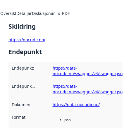
Oversikt
Detaljar
Diskusjonar
RDF
0
Skildring
https://nor.udir.no/
Endepunkt
Endepunkt
:
https://data-
nor.udir.no/swagger/v4/swagger.json
Endepunktskildring
:
https://data-
nor.udir.no/swagger/v4/swagger.json
Dokumentasjon
:
https://data-nor.udir.no/
Format
:
json