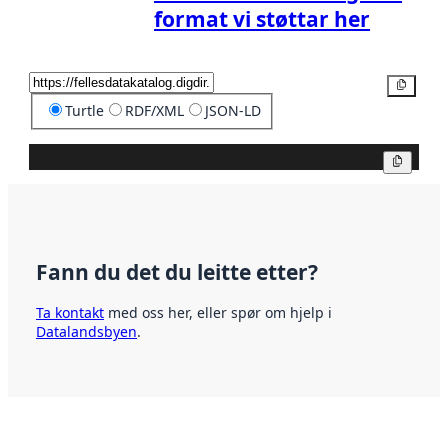
format vi støttar her
Kopier
Turtle
RDF/XML
JSON-LD
Kopier
Fann du det du leitte etter?
Ta kontakt
med oss her, eller spør om hjelp i
Datalandsbyen
.