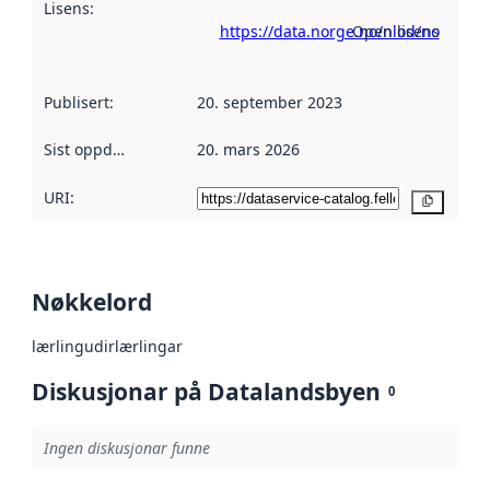
Lisens
:
https://data.norge.no/nlod/no
Open lisens
Publisert
:
20. september 2023
Sist oppdatert
:
20. mars 2026
URI:
Kopier
Nøkkelord
lærling
udir
lærlingar
Diskusjonar på Datalandsbyen
0
Ingen diskusjonar funne