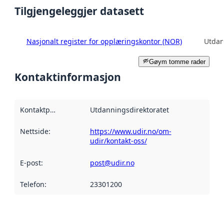
Tilgjengeleggjer datasett
Nasjonalt register for opplæringskontor (NOR)
Utdan
Gøym tomme rader
Kontaktinformasjon
Kontaktpunkt
:
Utdanningsdirektoratet
Nettside
:
https://www.udir.no/om-
udir/kontakt-oss/
E-post
:
post@udir.no
Telefon
:
23301200