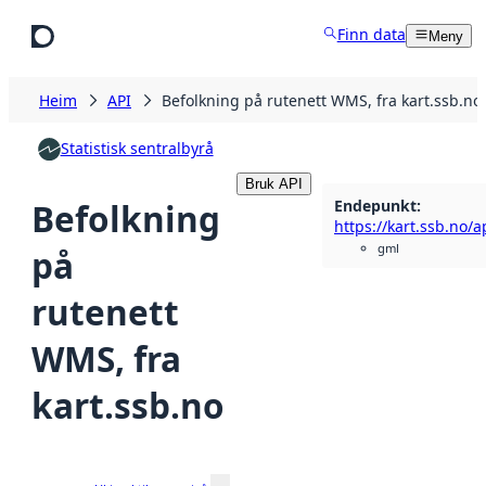
Hopp til hovudinnhald
Finn data
Meny
Heim
API
Befolkning på rutenett WMS, fra kart.ssb.no
Statistisk sentralbyrå
Bruk API
Endepunkt
:
Befolkning
gml
på
rutenett
WMS, fra
kart.ssb.no