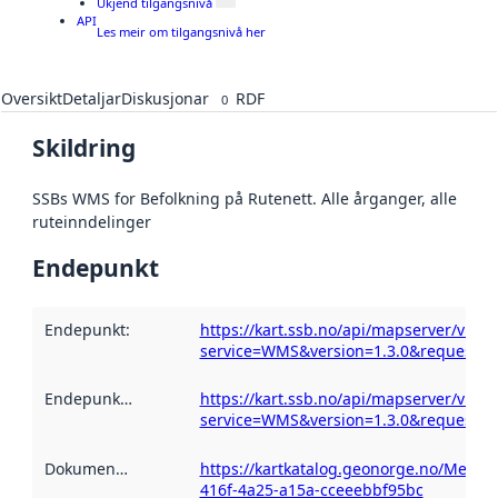
Ukjend tilgangsnivå
API
Les meir om tilgangsnivå her
Oversikt
Detaljar
Diskusjonar
RDF
0
Skildring
SSBs WMS for Befolkning på Rutenett. Alle årganger, alle
ruteinndelinger
Endepunkt
Endepunkt
:
https://kart.ssb.no/api/mapserver/v1/w
service=WMS&version=1.3.0&request=Ge
Endepunktskildring
:
https://kart.ssb.no/api/mapserver/v1/w
service=WMS&version=1.3.0&request=Ge
Dokumentasjon
:
https://kartkatalog.geonorge.no/Metad
416f-4a25-a15a-cceeebbf95bc