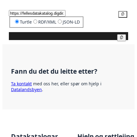
Kopier
Turtle
RDF/XML
JSON-LD
Kopier
Fann du det du leitte etter?
Ta kontakt
med oss her, eller spør om hjelp i
Datalandsbyen
.
Datakatalogar
Hjelp og rettleiing