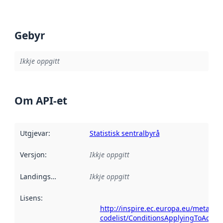
Gebyr
Ikkje oppgitt
Om API-et
Utgjevar
:
Statistisk sentralbyrå
Versjon
:
Ikkje oppgitt
Landingsside
:
Ikkje oppgitt
Lisens
:
http://inspire.ec.europa.eu/metadat
codelist/ConditionsApplyingToAcce