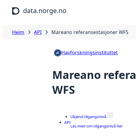
Hopp til hovudinnhald
data.norge.no
Heim
API
Mareano referansestasjoner WFS
Havforskningsinstituttet
Mareano refera
WFS
Ukjend tilgangsnivå
API
Les meir om tilgangsnivå her