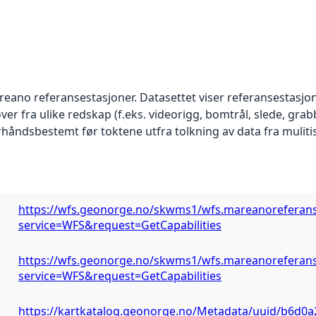
reano referansestasjoner. Datasettet viser referansestasj
er fra ulike redskap (f.eks. videorigg, bomtrål, slede, grabb
håndsbestemt før toktene utfra tolkning av data fra muliti
https://wfs.geonorge.no/skwms1/wfs.mareanoreferans
service=WFS&request=GetCapabilities
https://wfs.geonorge.no/skwms1/wfs.mareanoreferans
service=WFS&request=GetCapabilities
https://kartkatalog.geonorge.no/Metadata/uuid/b6d0a