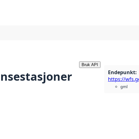
Bruk API
Endepunkt
:
nsestasjoner
gml