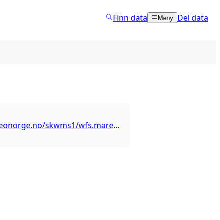
Finn data
Del data
Meny
https://wfs.geonorge.no/skwms1/wfs.mareanoreferansestasjoner?service=WFS&request=GetCapabilities