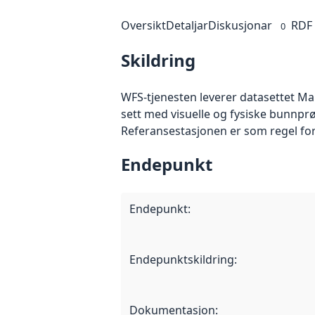
Oversikt
Detaljar
Diskusjonar
RDF
0
Skildring
WFS-tjenesten leverer datasettet Ma
sett med visuelle og fysiske bunnprøv
Referansestasjonen er som regel for
Endepunkt
Endepunkt
:
Endepunktskildring
:
Dokumentasjon
: