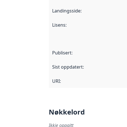
Landingsside
:
Lisens
:
Publisert
:
Sist oppdatert
:
URI:
Nøkkelord
Ikkje oppgitt