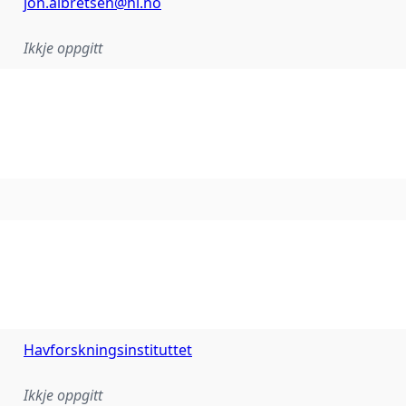
jon.albretsen@hi.no
Ikkje oppgitt
Havforskningsinstituttet
Ikkje oppgitt