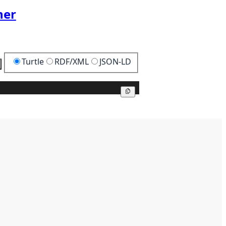
her
Turtle
RDF/XML
JSON-LD
Kopier
Kopier