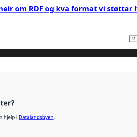
meir om RDF og kva format vi støttar 
tter?
m hjelp i
Datalandsbyen
.