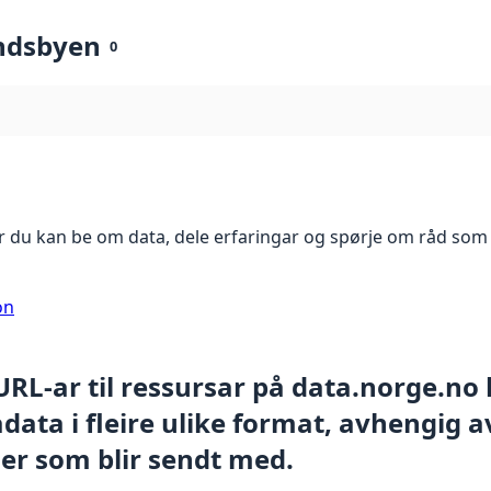
ndsbyen
0
 du kan be om data, dele erfaringar og spørje om råd som 
on
 URL-ar til ressursar på data.norge.no
ata i fleire ulike format, avhengig av
er som blir sendt med.