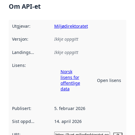
Om API-et
Utgjevar
:
Miljødirektoratet
Versjon
:
Ikkje oppgitt
Landingsside
:
Ikkje oppgitt
Lisens
:
Norsk
lisens for
Open lisens
offentlige
data
Publisert
:
5. februar 2026
Sist oppdatert
:
14. april 2026
URI: