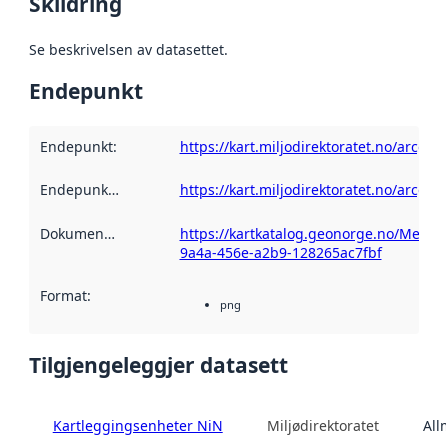
Skildring
Se beskrivelsen av datasettet.
Endepunkt
Endepunkt
:
https://kart.miljodirektoratet.no/arcg
Endepunktskildring
:
https://kart.miljodirektoratet.no/arcg
Dokumentasjon
:
https://kartkatalog.geonorge.no/Metad
9a4a-456e-a2b9-128265ac7fbf
Format
:
png
Tilgjengeleggjer datasett
Kartleggingsenheter NiN
Miljødirektoratet
All