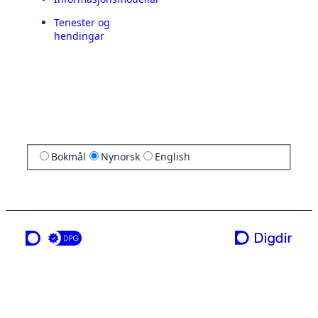
Tenester og
hendingar
Bokmål
Nynorsk
English
ei teneste frå