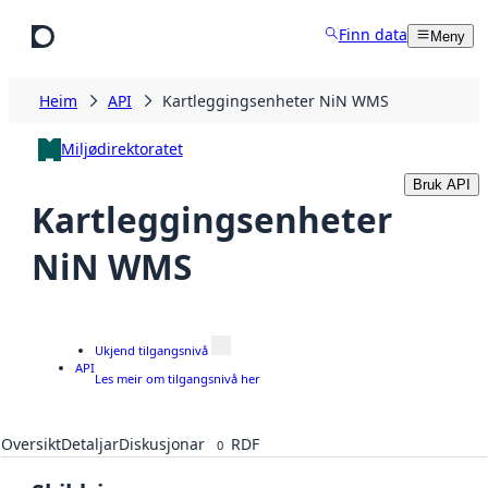
Hopp til hovudinnhald
Finn data
Meny
Heim
API
Kartleggingsenheter NiN WMS
Miljødirektoratet
Bruk API
Kartleggingsenheter
NiN WMS
Ukjend tilgangsnivå
API
Les meir om tilgangsnivå her
Oversikt
Detaljar
Diskusjonar
RDF
0