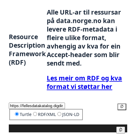
Alle URL-ar til ressursar
på data.norge.no kan
levere RDF-metadata i
Resource
fleire ulike format,
Description
avhengig av kva for ein
Framework
Accept-header som blir
(RDF)
sendt med.
Les meir om RDF og kva
format vi støttar her
Kopier
Turtle
RDF/XML
JSON-LD
Kopier