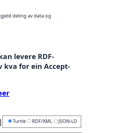
gjeld deling av data og
 kan levere RDF-
 kva for ein Accept-
her
Turtle
RDF/XML
JSON-LD
Kopier