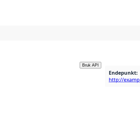
Bruk API
Endepunkt
:
http://examp