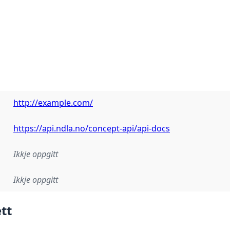
http://example.com/
https://api.ndla.no/concept-api/api-docs
Ikkje oppgitt
Ikkje oppgitt
tt