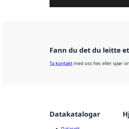
Fann du det du leitte e
Ta kontakt
med oss her, eller spør o
Datakatalogar
H
Datasett