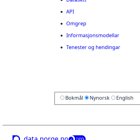
API
Omgrep
Informasjonsmodellar
Tenester og hendingar
Bokmål
Nynorsk
English
data.norge.no