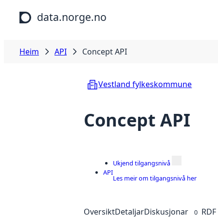
Hopp til hovudinnhald
data.norge.no
Heim
API
Concept API
Vestland fylkeskommune
Concept API
Ukjend tilgangsnivå
API
Les meir om tilgangsnivå her
Oversikt
Detaljar
Diskusjonar
RDF
0