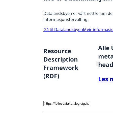
Datalandsbyen er vårt nettforum der
informasjonsforvalting.
Gå til Datalandsbyen
Meir informasj
Alle
Resource
metad
Description
head
Framework
(RDF)
Les 