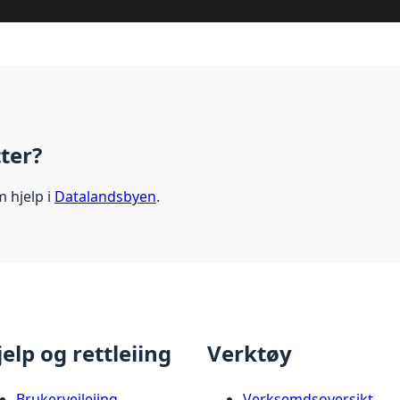
tter?
m hjelp i
Datalandsbyen
.
jelp og rettleiing
Verktøy
Brukerveileiing
Verksemdsoversikt