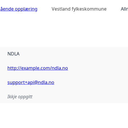
egående opplæring
Vestland fylkeskommune
All
NDLA
http://example.com/ndla.no
support+api@ndla.no
Ikkje oppgitt