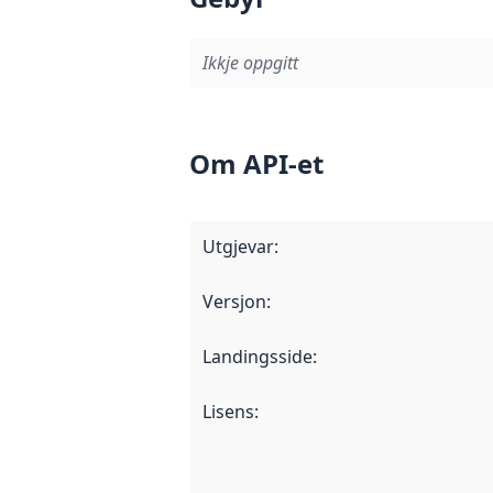
Ikkje oppgitt
Om API-et
Utgjevar
:
Versjon
:
Landingsside
:
Lisens
: