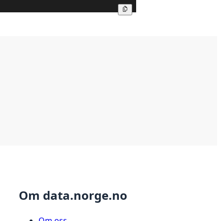
Kopier
Om data.norge.no
Om oss