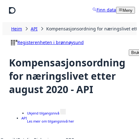
Hopp til hovudinnhald
Finn data
Meny
Heim
API
Kompensasjonsordning for næringslivet ette
Registerenheten i brønnøysund
Bru
Kompensasjonsordning
for næringslivet etter
august 2020 - API
Ukjend tilgangsnivå
API
Les meir om tilgangsnivå her