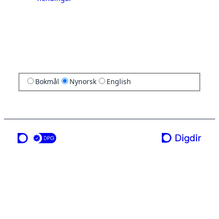
Bokmål
Nynorsk
English
ei teneste frå