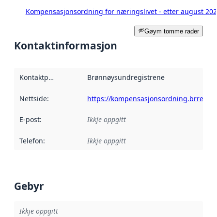
Kompensasjonsordning for næringslivet - etter august 20
Gøym tomme rader
Kontaktinformasjon
Kontaktpunkt
:
Brønnøysundregistrene
Nettside
:
https://kompensasjonsordning.brreg.no
E-post
:
Ikkje oppgitt
Telefon
:
Ikkje oppgitt
Gebyr
Ikkje oppgitt