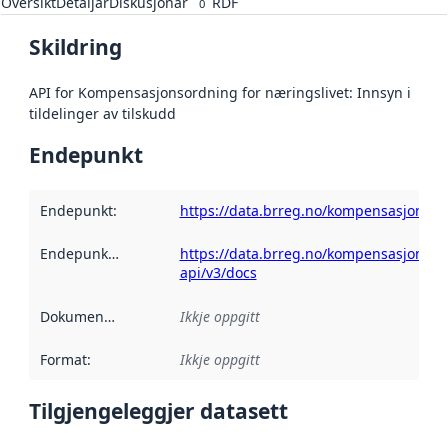
Oversikt
Detaljar
Diskusjonar
RDF
0
Skildring
API for Kompensasjonsordning for næringslivet: Innsyn i
tildelinger av tilskudd
Endepunkt
Endepunkt
:
https://data.brreg.no/kompensasjonsor
Endepunktskildring
:
https://data.brreg.no/kompensasjonsor
api/v3/docs
Dokumentasjon
:
Ikkje oppgitt
Format
:
Ikkje oppgitt
Tilgjengeleggjer datasett