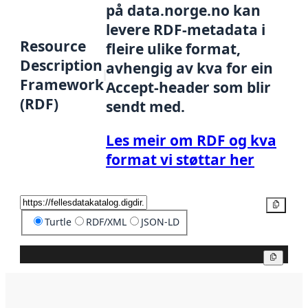
på data.norge.no kan
levere RDF-metadata i
Resource
fleire ulike format,
Description
avhengig av kva for ein
Framework
Accept-header som blir
(RDF)
sendt med.
Les meir om RDF og kva
format vi støttar her
Kopier
Turtle
RDF/XML
JSON-LD
Kopier