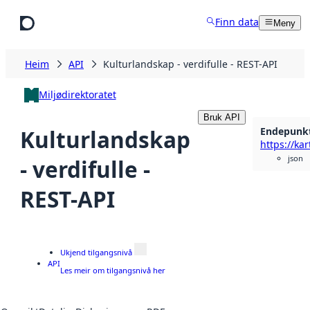
Hopp til hovudinnhald
Finn data
Meny
Heim
API
Kulturlandskap - verdifulle - REST-API
Miljødirektoratet
Bruk API
Endepunk
Kulturlandskap
json
- verdifulle -
REST-API
Ukjend tilgangsnivå
API
Les meir om tilgangsnivå her