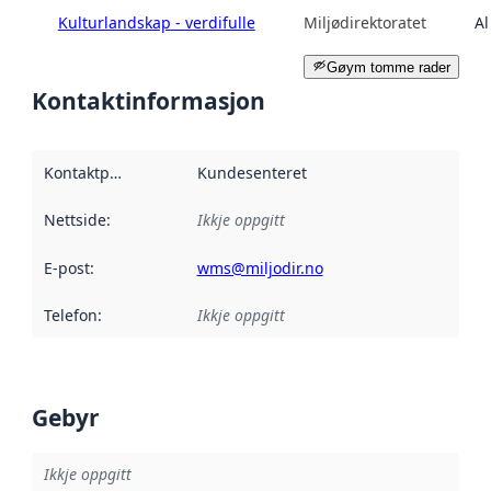
Kulturlandskap - verdifulle
Miljødirektoratet
Al
Gøym tomme rader
Kontaktinformasjon
Kontaktpunkt
:
Kundesenteret
Nettside
:
Ikkje oppgitt
E-post
:
wms@miljodir.no
Telefon
:
Ikkje oppgitt
Gebyr
Ikkje oppgitt