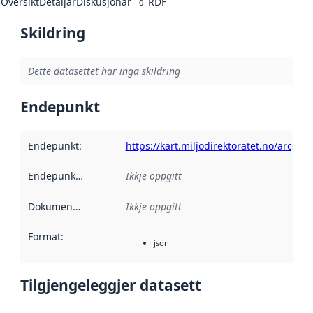
Oversikt
Detaljar
Diskusjonar
RDF
0
Skildring
Dette datasettet har inga skildring
Endepunkt
Endepunkt
:
https://kart.miljodirektoratet.no/arcgis
Endepunktskildring
:
Ikkje oppgitt
Dokumentasjon
:
Ikkje oppgitt
Format
:
json
Tilgjengeleggjer datasett