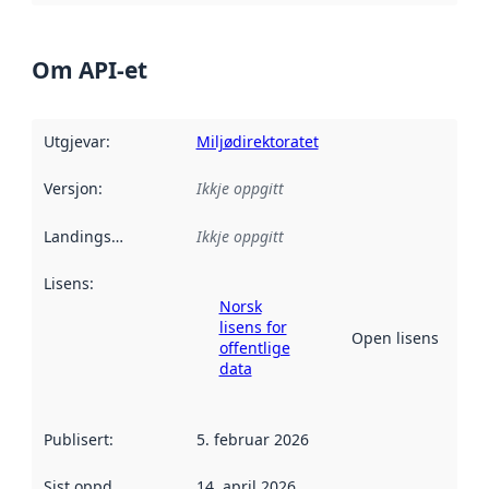
Om API-et
Utgjevar
:
Miljødirektoratet
Versjon
:
Ikkje oppgitt
Landingsside
:
Ikkje oppgitt
Lisens
:
Norsk
lisens for
Open lisens
offentlige
data
Publisert
:
5. februar 2026
Sist oppdatert
:
14. april 2026