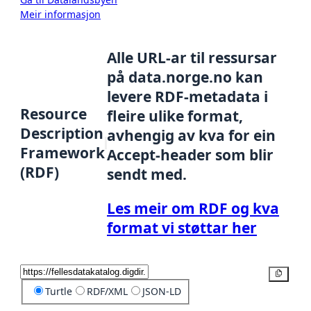
Meir informasjon
Alle URL-ar til ressursar
på data.norge.no kan
levere RDF-metadata i
Resource
fleire ulike format,
Description
avhengig av kva for ein
Framework
Accept-header som blir
(RDF)
sendt med.
Les meir om RDF og kva
format vi støttar her
Kopier
Turtle
RDF/XML
JSON-LD