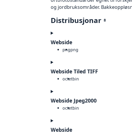
og jordbruksområder. Bakkeoppløsnin
Distribusjonar
8
Webside
png
png
Webside Tiled TIFF
octet
bin
Webside Jpeg2000
octet
bin
Webside