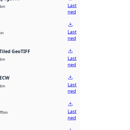
Last
bin
ned
Last
bin
ned
Tiled GeoTIFF
Last
bin
ned
 ECW
Last
bin
ned
Last
bin
ff
ned