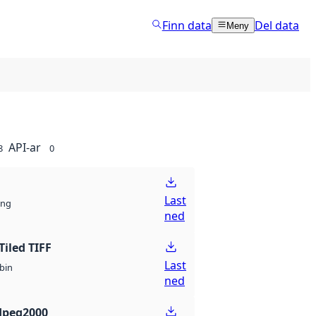
Finn data
Del data
Meny
API-ar
8
0
Last
ng
ned
Tiled TIFF
Last
bin
ned
Jpeg2000