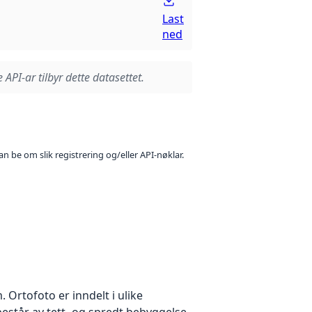
Last
ned
 API-ar tilbyr dette datasettet.
n be om slik registrering og/eller API-nøklar.
Ortofoto er inndelt i ulike
estår av tett- og spredt bebyggelse