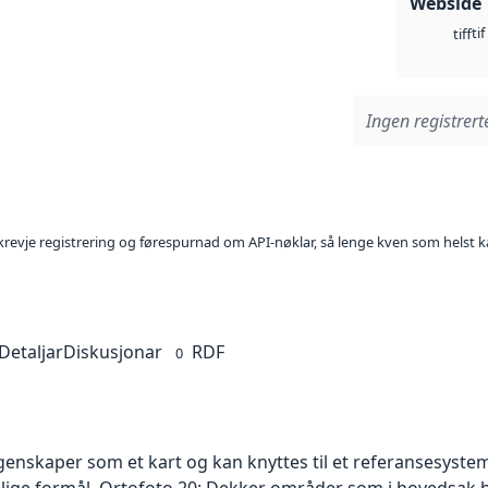
Webside
tif
tiff
Ingen registrerte
l krevje registrering og førespurnad om API-nøklar, så lenge kven som helst ka
Detaljar
Diskusjonar
RDF
0
skaper som et kart og kan knyttes til et referansesystem. 
ellige formål. Ortofoto 20: Dekker områder som i hovedsak b