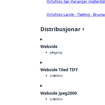
Ortofoto Sør-Varanger midlertid
Ortofoto Larvik - Tjølling - Brunl
Distribusjonar
8
Webside
png
png
Webside Tiled TIFF
octet
bin
Webside Jpeg2000
octet
bin