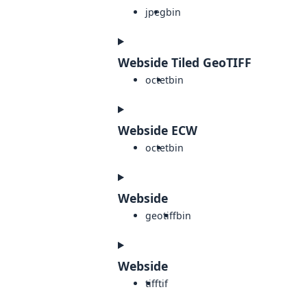
jpeg
bin
Webside Tiled GeoTIFF
octet
bin
Webside ECW
octet
bin
Webside
geotiff
bin
Webside
tiff
tif