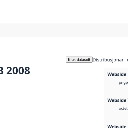
Distribusjonar
Bruk datasett
B 2008
Webside
p
png
Webside 
octet
Webside 