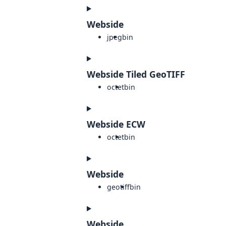
Webside
jpeg
bin
Webside Tiled GeoTIFF
octet
bin
Webside ECW
octet
bin
Webside
geotiff
bin
Webside