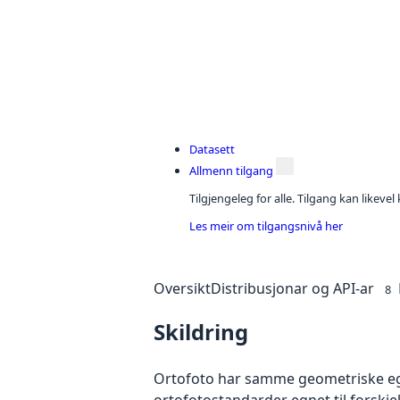
Datasett
Allmenn tilgang
Tilgjengeleg for alle. Tilgang kan likeve
Les meir om tilgangsnivå her
Oversikt
Distribusjonar og API-ar
8
Skildring
Ortofoto har samme geometriske egen
ortofotostandarder egnet til forskj