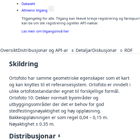
Datasett
Allmenn tilgang
Tilgjengeleg for alle. Tilgang kan likevel krevje registrering og førespu
kan be om slik registrering og/eller API-nøklar.
Les meir om tilgangsnivå her
Oversikt
Distribusjonar og API-ar
Detaljar
Diskusjonar
RDF
8
0
Skildring
Ortofoto har samme geometriske egenskaper som et kart
og kan knyttes til et referansesystem. Ortofoto er inndelt i
ulike ortofotostandarder egnet til forskjellige formål.
Ortofoto 10: Dekker normalt byområder og
utbyggingsområder der det er behov for god
stedfestingsnøyaktighet og høy oppløsning.
Bakkeoppløsningen er som regel 0,04 – 0,15 m.
Nøyaktighet ± 0.35 m.
Distribusjonar
8