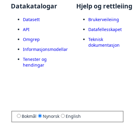
Datakatalogar
Hjelp og rettleiing
Datasett
Brukerveileiing
API
Datafellesskapet
Omgrep
Teknisk
dokumentasjon
Informasjonsmodellar
Tenester og
hendingar
Bokmål
Nynorsk
English