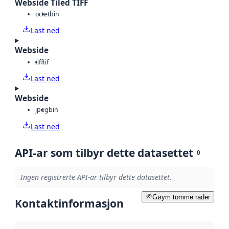
Webside Tiled TIFF
octet
bin
Last ned
Webside
tiff
tif
Last ned
Webside
jpeg
bin
Last ned
API-ar som tilbyr dette datasettet
0
Ingen registrerte API-ar tilbyr dette datasettet.
Gøym tomme rader
Kontaktinformasjon