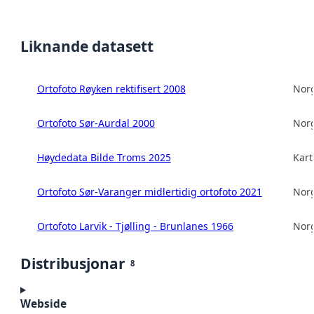
Liknande datasett
Ortofoto Røyken rektifisert 2008
Norg
Ortofoto Sør-Aurdal 2000
Norg
Høydedata Bilde Troms 2025
Kart
Ortofoto Sør-Varanger midlertidig ortofoto 2021
Norg
Ortofoto Larvik - Tjølling - Brunlanes 1966
Norg
Distribusjonar
8
Webside