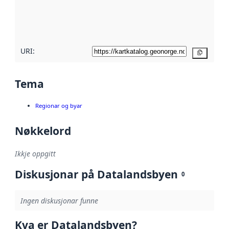
Les meir om
metadatakvalitet
her
URI:
Kopier
Tema
Regionar og byar
Nøkkelord
Ikkje oppgitt
Diskusjonar på Datalandsbyen
0
Ingen diskusjonar funne
Kva er Datalandsbyen?