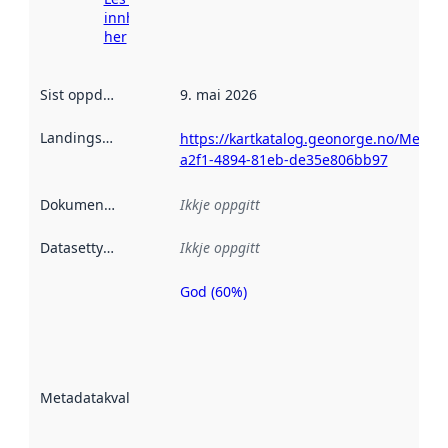
innhenting
her
Sist oppdatert
:
9. mai 2026
Landingsside
:
https://kartkatalog.geonorge.no/Metad
a2f1-4894-81eb-de35e806bb97
Dokumentasjon
:
Ikkje oppgitt
Datasettype
:
Ikkje oppgitt
God (60%)
Metadatakvalitet
er ein indikator
på kor godt
datasettene er
beskrive ved
Metadatakvalitet
:
hjelp av
metadata.