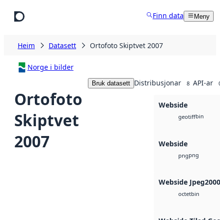
Hopp til hovudinnhald
Finn data
Meny
Heim
Datasett
Ortofoto Skiptvet 2007
Norge i bilder
Distribusjonar
API-ar
Bruk datasett
8
Ortofoto
Webside
Skiptvet
bin
geotiff
2007
Webside
png
png
Webside Jpeg200
bin
octet