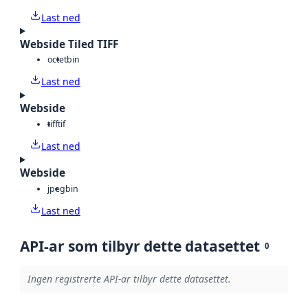
Last ned
Webside Tiled TIFF
octet
bin
Last ned
Webside
tiff
tif
Last ned
Webside
jpeg
bin
Last ned
API-ar som tilbyr dette datasettet
0
Ingen registrerte API-ar tilbyr dette datasettet.