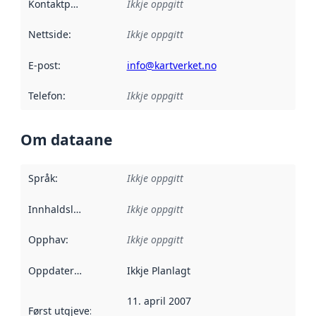
Kontaktpunkt
:
Ikkje oppgitt
Nettside
:
Ikkje oppgitt
E-post
:
info@kartverket.no
Telefon
:
Ikkje oppgitt
Om dataane
Språk
:
Ikkje oppgitt
Innhaldsleverandørar
Ikkje oppgitt
:
Opphav
:
Ikkje oppgitt
Oppdateringsfrekvens
Ikkje Planlagt
:
11. april 2007
Først utgjeve
:
Denne datoen seier når dataa i dette datasettet 