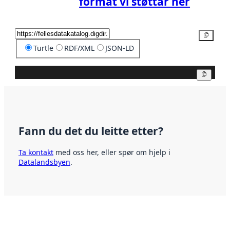
format vi støttar her
Kopier
Turtle
RDF/XML
JSON-LD
Kopier
Fann du det du leitte etter?
Ta kontakt
med oss her, eller spør om hjelp i
Datalandsbyen
.