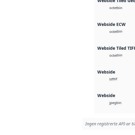
Webside Tiled Ge
bin
octet
Webside ECW
bin
octet
Webside Tiled TIF
bin
octet
Webside
tif
tiff
Webside
bin
jpeg
Ingen registrerte API-ar ti