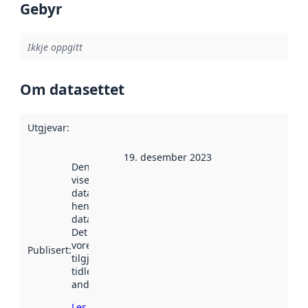
Gebyr
Ikkje oppgitt
Om datasettet
Utgjevar
:
19. desember 2023
Denne datoen
viser når
datasettet vart
henta inn av
data.norge.no.
Det kan ha
vore
Publisert
:
tilgjengeleg
tidlegare
andre stader.
Les meir om