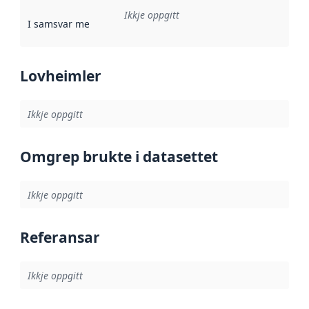
Ikkje oppgitt
I samsvar med
:
Referanse til ei implementeringsregel eller an
Lovheimler
Ikkje oppgitt
Omgrep brukte i datasettet
Ikkje oppgitt
Referansar
Ikkje oppgitt