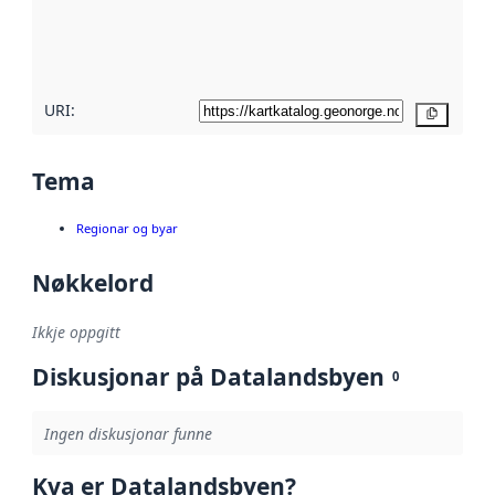
Les meir om
metadatakvalitet
her
URI:
Kopier
Tema
Regionar og byar
Nøkkelord
Ikkje oppgitt
Diskusjonar på Datalandsbyen
0
Ingen diskusjonar funne
Kva er Datalandsbyen?