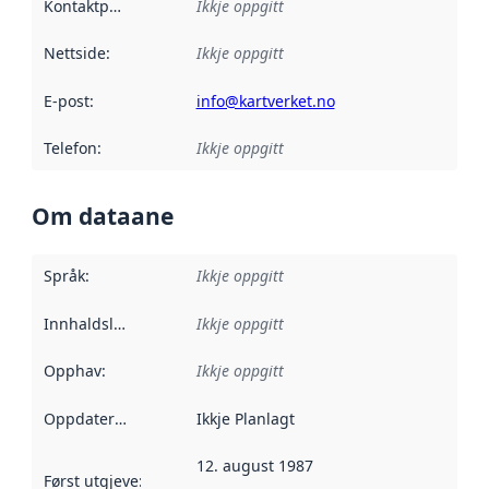
Kontaktpunkt
:
Ikkje oppgitt
Nettside
:
Ikkje oppgitt
E-post
:
info@kartverket.no
Telefon
:
Ikkje oppgitt
Om dataane
Språk
:
Ikkje oppgitt
Innhaldsleverandørar
Ikkje oppgitt
:
Opphav
:
Ikkje oppgitt
Oppdateringsfrekvens
Ikkje Planlagt
:
12. august 1987
Først utgjeve
:
Denne datoen seier når dataa i dette datasettet 