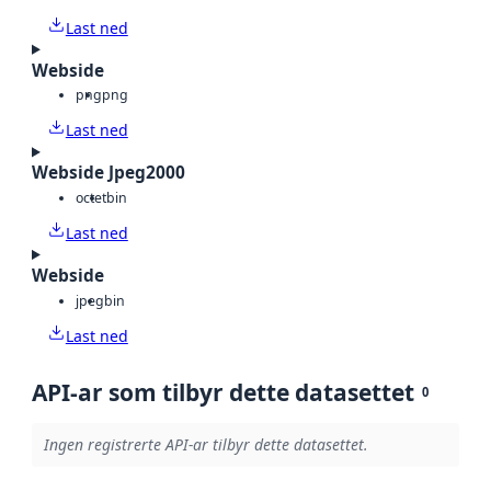
Last ned
Webside
png
png
Last ned
Webside Jpeg2000
octet
bin
Last ned
Webside
jpeg
bin
Last ned
API-ar som tilbyr dette datasettet
0
Ingen registrerte API-ar tilbyr dette datasettet.