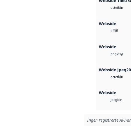
Webside Tiled 
bin
octet
Webside
tif
tiff
Webside
png
png
Webside Jpeg2
bin
octet
Webside
bin
jpeg
Ingen registrerte API-ar