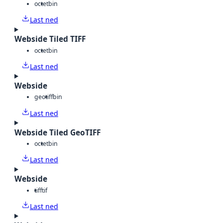
octet
bin
Last ned
Webside Tiled TIFF
octet
bin
Last ned
Webside
geotiff
bin
Last ned
Webside Tiled GeoTIFF
octet
bin
Last ned
Webside
tiff
tif
Last ned