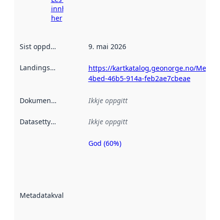
innhenting
her
Sist oppdatert
:
9. mai 2026
Landingsside
:
https://kartkatalog.geonorge.no/Metad
4bed-46b5-914a-feb2ae7cbeae
Dokumentasjon
:
Ikkje oppgitt
Datasettype
:
Ikkje oppgitt
God (60%)
Metadatakvalitet
er ein indikator
på kor godt
datasettene er
beskrive ved
Metadatakvalitet
:
hjelp av
metadata.