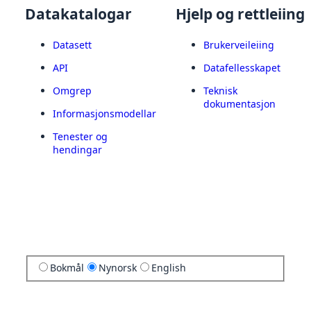
Datakatalogar
Hjelp og rettleiing
Datasett
Brukerveileiing
API
Datafellesskapet
Omgrep
Teknisk
dokumentasjon
Informasjonsmodellar
Tenester og
hendingar
Bokmål
Nynorsk
English