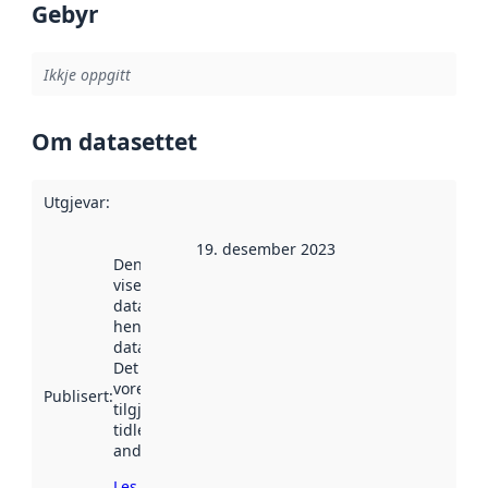
Gebyr
Ikkje oppgitt
Om datasettet
Utgjevar
:
19. desember 2023
Denne datoen
viser når
datasettet vart
henta inn av
data.norge.no.
Det kan ha
vore
Publisert
:
tilgjengeleg
tidlegare
andre stader.
Les meir om