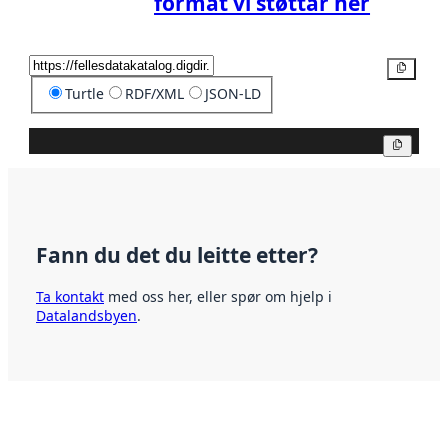
format vi støttar her
Kopier
Turtle
RDF/XML
JSON-LD
Kopier
Fann du det du leitte etter?
Ta kontakt
med oss her, eller spør om hjelp i
Datalandsbyen
.