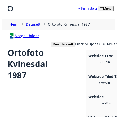
Hopp til hovudinnhald
Finn data
Meny
Heim
Datasett
Ortofoto Kvinesdal 1987
Norge i bilder
Distribusjonar
API-a
Bruk datasett
8
Ortofoto
Webside ECW
Kvinesdal
bin
octet
1987
Webside Tiled T
bin
octet
Webside
bin
geotiff