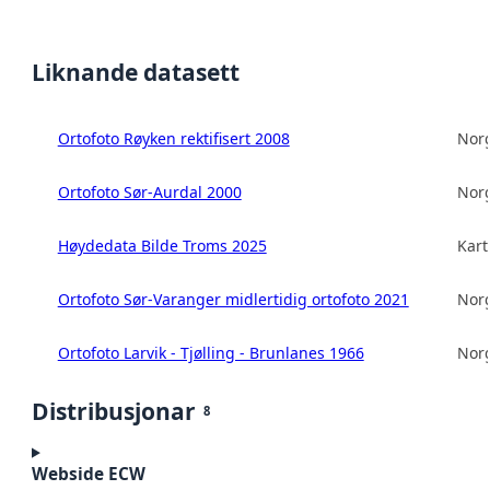
Liknande datasett
Ortofoto Røyken rektifisert 2008
Norg
Ortofoto Sør-Aurdal 2000
Norg
Høydedata Bilde Troms 2025
Kart
Ortofoto Sør-Varanger midlertidig ortofoto 2021
Norg
Ortofoto Larvik - Tjølling - Brunlanes 1966
Norg
Distribusjonar
8
Webside ECW