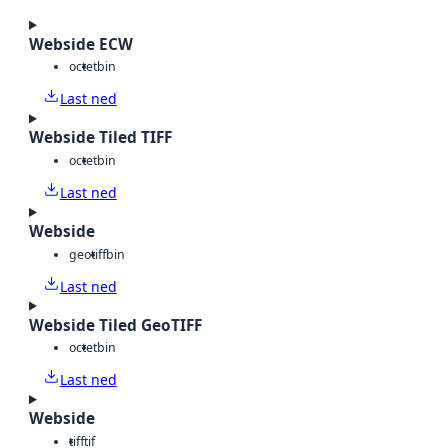
Webside ECW
octet
bin
Last ned
Webside Tiled TIFF
octet
bin
Last ned
Webside
geotiff
bin
Last ned
Webside Tiled GeoTIFF
octet
bin
Last ned
Webside
tiff
tif