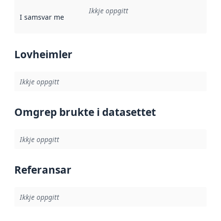
Ikkje oppgitt
I samsvar med
:
Referanse til ei implementeringsregel eller an
Lovheimler
Ikkje oppgitt
Omgrep brukte i datasettet
Ikkje oppgitt
Referansar
Ikkje oppgitt