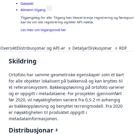
Datasett
Allmenn tilgang
Tilgjengeleg for alle. Tilgang kan likevel krevje registrering og førespu
kan be om slik registrering og/eller API-nøklar.
Les meir om tilgangsnivå her
Oversikt
Distribusjonar og API-ar
Detaljar
Diskusjonar
RDF
8
0
Skildring
Ortofoto har samme geometriske egenskaper som et kart
for alle objekter lokalisert på bakkenivå og kan knyttes til
et referansesystem. Bakkeoppløsning på ortofoto varierer
og er oppgitt i metadataene. For prosjekter gjennomført
før 2020, vil nøyaktigheten variere fra 0,5-2 m avhengig
av bakkeoppløsning og benyttet terrengmodell. Fra 2020
er nøyaktigheten til produktet oppgitt i
metadatainformasjonen.
Distribusjonar
8