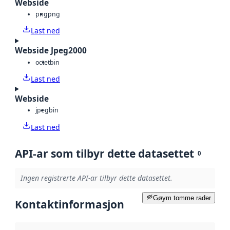
Webside
png
png
Last ned
Webside Jpeg2000
octet
bin
Last ned
Webside
jpeg
bin
Last ned
API-ar som tilbyr dette datasettet
0
Ingen registrerte API-ar tilbyr dette datasettet.
Gøym tomme rader
Kontaktinformasjon