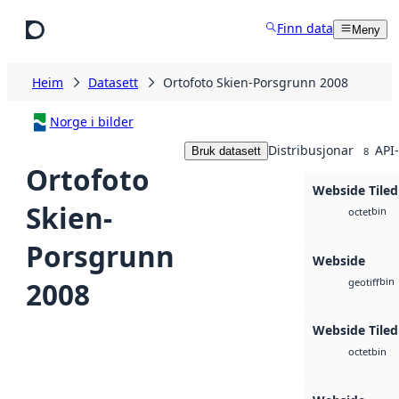
Hopp til hovudinnhald
Finn data
Meny
Heim
Datasett
Ortofoto Skien-Porsgrunn 2008
Norge i bilder
Distribusjonar
API-
Bruk datasett
8
Ortofoto
Webside Tiled
Skien-
bin
octet
Porsgrunn
Webside
bin
2008
geotiff
Webside Tiled
bin
octet