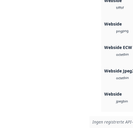
Webside
tif
tiff
Webside
png
png
Webside ECW
bin
octet
Webside Jpeg
bin
octet
Webside
bin
jpeg
Ingen registrerte API-