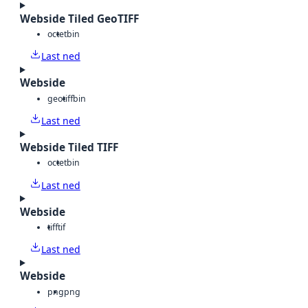
Webside Tiled GeoTIFF
octet
bin
Last ned
Webside
geotiff
bin
Last ned
Webside Tiled TIFF
octet
bin
Last ned
Webside
tiff
tif
Last ned
Webside
png
png