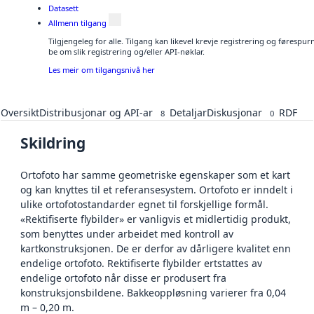
Datasett
Allmenn tilgang
Tilgjengeleg for alle. Tilgang kan likevel krevje registrering og førespu
be om slik registrering og/eller API-nøklar.
Les meir om tilgangsnivå her
Oversikt
Distribusjonar og API-ar
Detaljar
Diskusjonar
RDF
8
0
Skildring
Ortofoto har samme geometriske egenskaper som et kart
og kan knyttes til et referansesystem. Ortofoto er inndelt i
ulike ortofotostandarder egnet til forskjellige formål.
«Rektifiserte flybilder» er vanligvis et midlertidig produkt,
som benyttes under arbeidet med kontroll av
kartkonstruksjonen. De er derfor av dårligere kvalitet enn
endelige ortofoto. Rektifiserte flybilder ertstattes av
endelige ortofoto når disse er produsert fra
konstruksjonsbildene. Bakkeoppløsning varierer fra 0,04
m – 0,20 m.