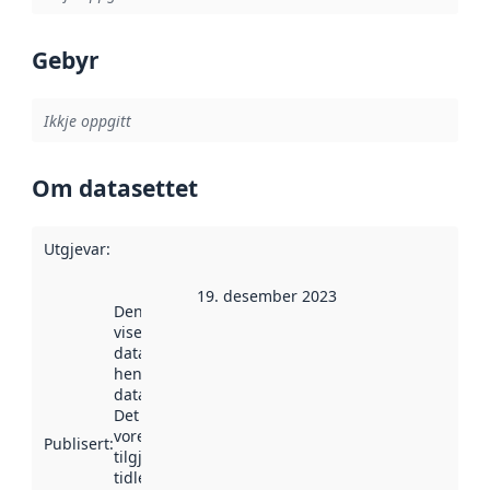
Gebyr
Ikkje oppgitt
Om datasettet
Utgjevar
:
19. desember 2023
Denne datoen
viser når
datasettet vart
henta inn av
data.norge.no.
Det kan ha
vore
Publisert
:
tilgjengeleg
tidlegare