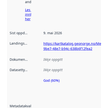
andre stader.
Les meir om
innhenting
her
Sist oppdatert
:
9. mai 2026
Landingsside
:
https://kartkatalog.geonorge.no/Metad
9be7-48e7-b94c-638b6f12fea2
Dokumentasjon
:
Ikkje oppgitt
Datasettype
:
Ikkje oppgitt
God (60%)
Metadatakvalitet
er ein indikator
på kor godt
datasettene er
beskrive ved
Metadatakvalitet
:
hjelp av