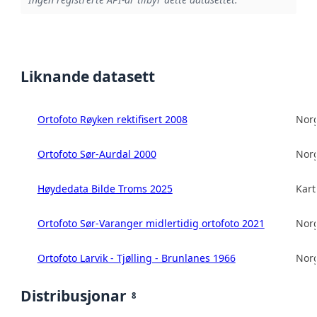
Liknande datasett
Ortofoto Røyken rektifisert 2008
Norg
Ortofoto Sør-Aurdal 2000
Norg
Høydedata Bilde Troms 2025
Kart
Ortofoto Sør-Varanger midlertidig ortofoto 2021
Norg
Ortofoto Larvik - Tjølling - Brunlanes 1966
Norg
Distribusjonar
8