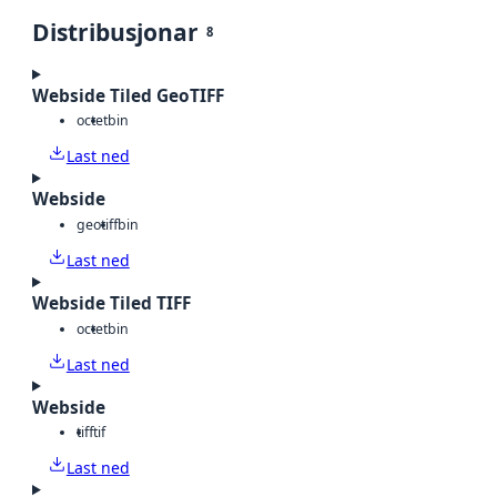
Distribusjonar
8
Webside Tiled GeoTIFF
octet
bin
Last ned
Webside
geotiff
bin
Last ned
Webside Tiled TIFF
octet
bin
Last ned
Webside
tiff
tif
Last ned