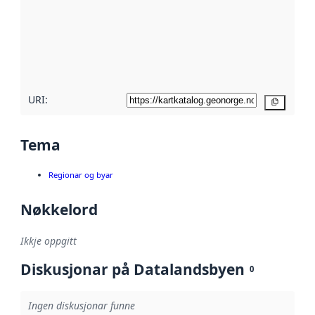
metadata.
Les meir om
metadatakvalitet
her
URI:
Kopier
Tema
Regionar og byar
Nøkkelord
Ikkje oppgitt
Diskusjonar på Datalandsbyen
0
Ingen diskusjonar funne