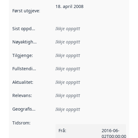
18. april 2008
Først utgjeve
:
Denne datoen seier når dataa i dette datasettet 
Sist oppdatert
:
Ikkje oppgitt
Nøyaktigheit
:
Ikkje oppgitt
Tilgjenge
:
Ikkje oppgitt
Fullstendigheit
:
Ikkje oppgitt
Aktualitet
:
Ikkje oppgitt
Relevans
:
Ikkje oppgitt
Geografisk område
:
Ikkje oppgitt
Tidsrom
:
Frå
:
2016-06-
02T00:00:00Z