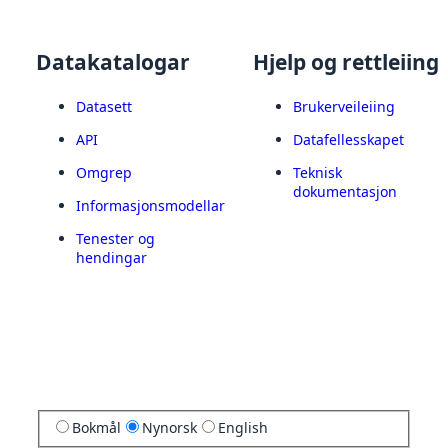
Datakatalogar
Hjelp og rettleiing
Datasett
Brukerveileiing
API
Datafellesskapet
Omgrep
Teknisk
dokumentasjon
Informasjonsmodellar
Tenester og
hendingar
Bokmål
Nynorsk
English