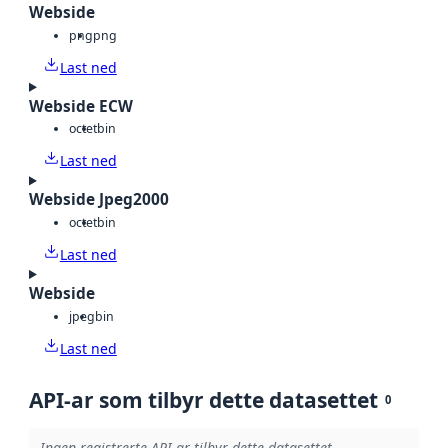
Webside
png
png
Last ned
Webside ECW
octet
bin
Last ned
Webside Jpeg2000
octet
bin
Last ned
Webside
jpeg
bin
Last ned
API-ar som tilbyr dette datasettet
0
Ingen registrerte API-ar tilbyr dette datasettet.