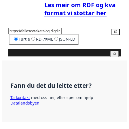
Les meir om RDF og kva
format vi støttar her
Kopier
Turtle
RDF/XML
JSON-LD
Kopier
Fann du det du leitte etter?
Ta kontakt
med oss her, eller spør om hjelp i
Datalandsbyen
.