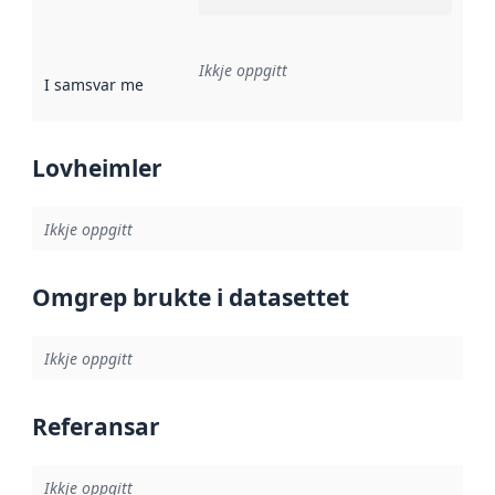
Ikkje oppgitt
I samsvar med
:
Referanse til ei implementeringsregel eller an
Lovheimler
Ikkje oppgitt
Omgrep brukte i datasettet
Ikkje oppgitt
Referansar
Ikkje oppgitt