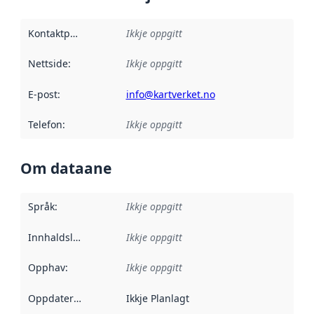
Kontaktpunkt
:
Ikkje oppgitt
Nettside
:
Ikkje oppgitt
E-post
:
info@kartverket.no
Telefon
:
Ikkje oppgitt
Om dataane
Språk
:
Ikkje oppgitt
Innhaldsleverandørar
Ikkje oppgitt
:
Opphav
:
Ikkje oppgitt
Oppdateringsfrekvens
Ikkje Planlagt
: