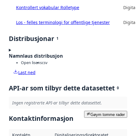
Kontrollert vokabular Rolletype
Digita
Los - felles terminologi for offentlige tjenester
Digita
Distribusjonar
1
Namnlaus distribusjon
Open lisens
csv
Last ned
API-ar som tilbyr dette datasettet
0
Ingen registrerte API-ar tilbyr dette datasettet.
Gøym tomme rader
Kontaktinformasjon
Kontaktpunkt
:
Digitaliseringsdirektoratet