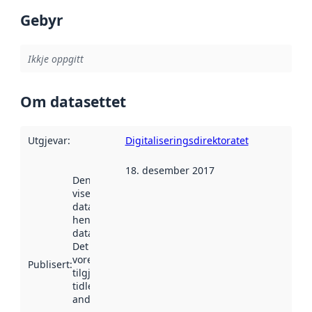
Gebyr
Ikkje oppgitt
Om datasettet
Utgjevar
:
Digitaliseringsdirektoratet
18. desember 2017
Denne datoen
viser når
datasettet vart
henta inn av
data.norge.no.
Det kan ha
vore
Publisert
:
tilgjengeleg
tidlegare
andre stader.