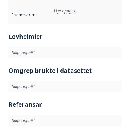
Ikkje oppgitt
I samsvar med
:
Referanse til ei implementeringsregel eller an
Lovheimler
Ikkje oppgitt
Omgrep brukte i datasettet
Ikkje oppgitt
Referansar
Ikkje oppgitt