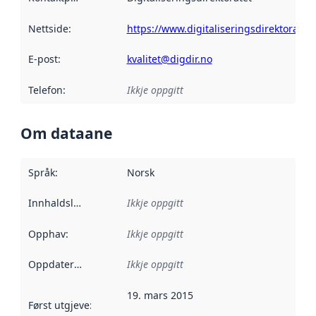
Nettside
:
https://www.digitaliseringsdirektoratet.
E-post
:
kvalitet@digdir.no
Telefon
:
Ikkje oppgitt
Om dataane
Språk
:
Norsk
Innhaldsleverandørar
Ikkje oppgitt
:
Opphav
:
Ikkje oppgitt
Oppdateringsfrekvens
Ikkje oppgitt
:
19. mars 2015
Først utgjeve
:
Denne datoen seier når dataa i dette datasettet 