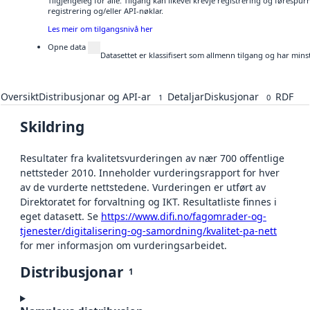
Tilgjengeleg for alle. Tilgang kan likevel krevje registrering og førespu
registrering og/eller API-nøklar.
Les meir om tilgangsnivå her
Opne data
Datasettet er klassifisert som allmenn tilgang og har mins
Oversikt
Distribusjonar og API-ar
Detaljar
Diskusjonar
RDF
1
0
Skildring
Resultater fra kvalitetsvurderingen av nær 700 offentlige
nettsteder 2010. Inneholder vurderingsrapport for hver
av de vurderte nettstedene. Vurderingen er utført av
Direktoratet for forvaltning og IKT. Resultatliste finnes i
eget datasett. Se
https://www.difi.no/fagomrader-og-
tjenester/digitalisering-og-samordning/kvalitet-pa-nett
for mer informasjon om vurderingsarbeidet.
Distribusjonar
1