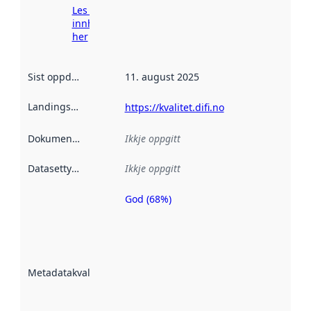
Les meir om
innhenting
her
Sist oppdatert
:
11. august 2025
Landingsside
:
https://kvalitet.difi.no
Dokumentasjon
:
Ikkje oppgitt
Datasettype
:
Ikkje oppgitt
God (68%)
Metadatakvalitet
er ein indikator
på kor godt
datasettene er
beskrive ved
Metadatakvalitet
:
hjelp av
metadata.
Les meir om