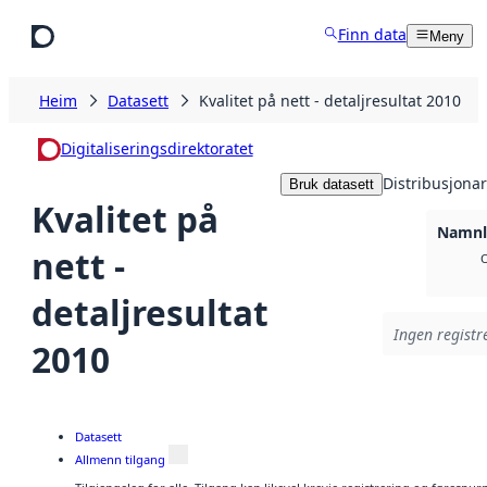
Hopp til hovudinnhald
Finn data
Meny
Heim
Datasett
Kvalitet på nett - detaljresultat 2010
Digitaliseringsdirektoratet
Distribusjonar
Bruk datasett
Kvalitet på
Namnla
nett -
O
detaljresultat
Ingen registre
2010
Datasett
Allmenn tilgang