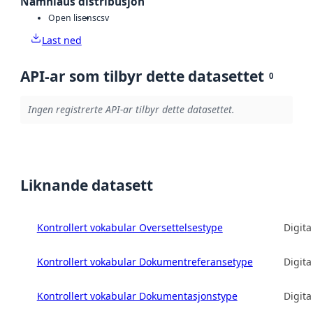
Namnlaus distribusjon
Open lisens
csv
Last ned
API-ar som tilbyr dette datasettet
0
Ingen registrerte API-ar tilbyr dette datasettet.
Liknande datasett
Kontrollert vokabular Oversettelsestype
Digita
Kontrollert vokabular Dokumentreferansetype
Digita
Kontrollert vokabular Dokumentasjonstype
Digita