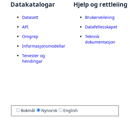
Datakatalogar
Hjelp og rettleiing
Datasett
Brukerveileiing
API
Datafellesskapet
Omgrep
Teknisk
dokumentasjon
Informasjonsmodellar
Tenester og
hendingar
Bokmål
Nynorsk
English