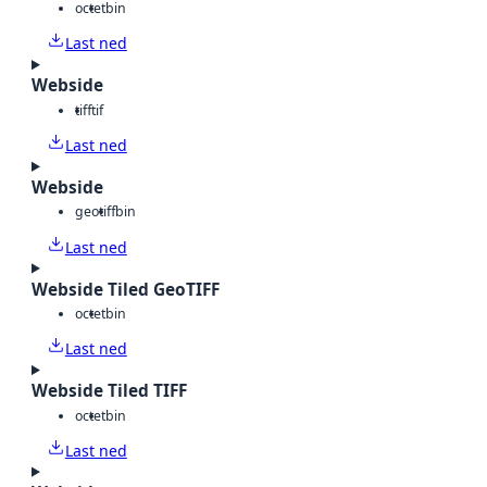
octet
bin
Last ned
Webside
tiff
tif
Last ned
Webside
geotiff
bin
Last ned
Webside Tiled GeoTIFF
octet
bin
Last ned
Webside Tiled TIFF
octet
bin
Last ned