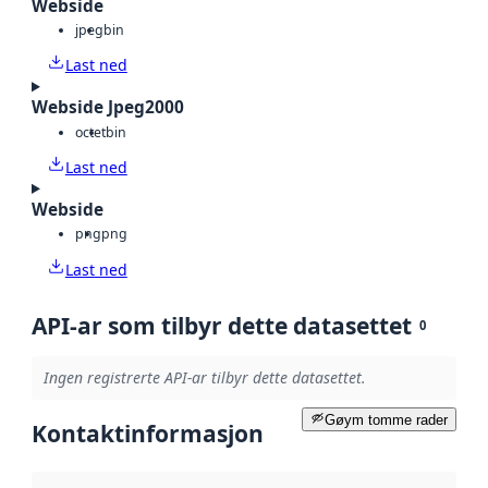
Webside
jpeg
bin
Last ned
Webside Jpeg2000
octet
bin
Last ned
Webside
png
png
Last ned
API-ar som tilbyr dette datasettet
0
Ingen registrerte API-ar tilbyr dette datasettet.
Gøym tomme rader
Kontaktinformasjon