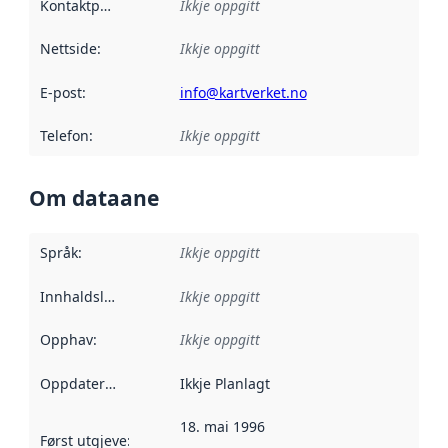
Kontaktpunkt
:
Ikkje oppgitt
Nettside
:
Ikkje oppgitt
E-post
:
info@kartverket.no
Telefon
:
Ikkje oppgitt
Om dataane
Språk
:
Ikkje oppgitt
Innhaldsleverandørar
Ikkje oppgitt
:
Opphav
:
Ikkje oppgitt
Oppdateringsfrekvens
Ikkje Planlagt
:
18. mai 1996
Først utgjeve
:
Denne datoen seier når dataa i dette datasettet 