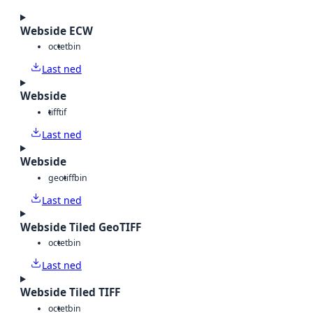
Webside ECW
octet
bin
Last ned
Webside
tiff
tif
Last ned
Webside
geotiff
bin
Last ned
Webside Tiled GeoTIFF
octet
bin
Last ned
Webside Tiled TIFF
octet
bin