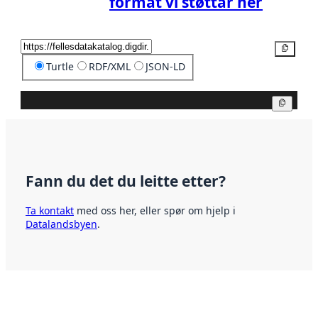
format vi støttar her
Kopier
Turtle
RDF/XML
JSON-LD
Kopier
Fann du det du leitte etter?
Ta kontakt
med oss her, eller spør om hjelp i
Datalandsbyen
.