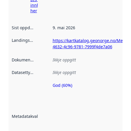
innhenting
her
Sist oppdatert
:
9. mai 2026
Landingsside
:
https://kartkatalog.geonorge.no/Metad
4632-4c96-9781-7999f4de7a06
Dokumentasjon
:
Ikkje oppgitt
Datasettype
:
Ikkje oppgitt
God (60%)
Metadatakvalitet
er ein indikator
på kor godt
datasettene er
beskrive ved
Metadatakvalitet
:
hjelp av
metadata.