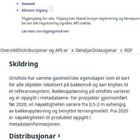
Datasett
Allmenn tilgang
Tilgjengeleg for alle. Tilgang kan likevel krevje registrering og førespu
be om slik registrering og/eller API-nøklar.
Les meir om tilgangsnivå her
Oversikt
Distribusjonar og API-ar
Detaljar
Diskusjonar
RDF
8
0
Skildring
Ortofoto har samme geometriske egenskaper som et kart
for alle objekter lokalisert på bakkenivå og kan knyttes til
et referansesystem. Bakkeoppløsning på ortofoto varierer
og er oppgitt i metadataene. For prosjekter gjennomført
før 2020, vil nøyaktigheten variere fra 0,5-2 m avhengig
av bakkeoppløsning og benyttet terrengmodell. Fra 2020
er nøyaktigheten til produktet oppgitt i
metadatainformasjonen.
Distribusjonar
8