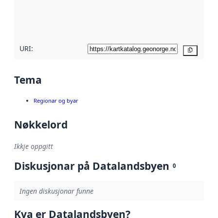
Les meir om
metadatakvalitet
her
URI:
Kopier
Tema
Regionar og byar
Nøkkelord
Ikkje oppgitt
Diskusjonar på Datalandsbyen
0
Ingen diskusjonar funne
Kva er Datalandsbyen?