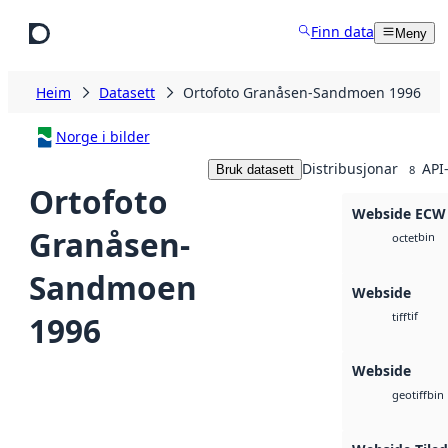
Hopp til hovudinnhald
Finn data
Meny
Heim
Datasett
Ortofoto Granåsen-Sandmoen 1996
Norge i bilder
Distribusjonar
API
Bruk datasett
8
Ortofoto
Webside ECW
Granåsen-
bin
octet
Sandmoen
Webside
tif
1996
tiff
Webside
bin
geotiff