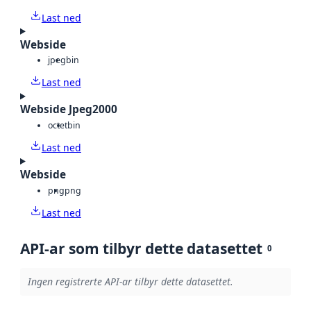
Last ned
Webside
jpeg
bin
Last ned
Webside Jpeg2000
octet
bin
Last ned
Webside
png
png
Last ned
API-ar som tilbyr dette datasettet
0
Ingen registrerte API-ar tilbyr dette datasettet.