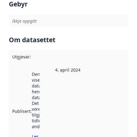
Gebyr
Ikkje oppgitt
Om datasettet
Utgjevar
:
4. april 2024
Denne datoen
viser når
datasettet vart
henta inn av
data.norge.no.
Det kan ha
vore
Publisert
:
tilgjengeleg
tidlegare
andre stader.
Les meir om