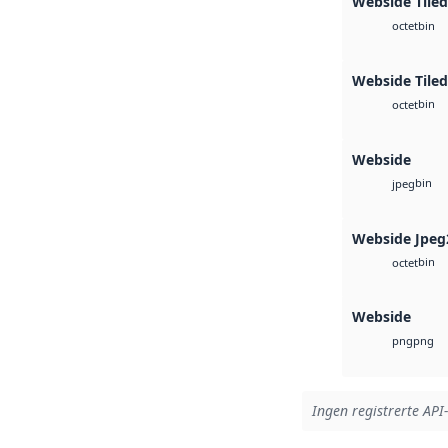
Webside Tile
bin
octet
Webside Tiled
bin
octet
Webside
bin
jpeg
Webside Jpeg
bin
octet
Webside
png
png
Ingen registrerte API-