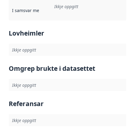
Ikkje oppgitt
I samsvar med
:
Referanse til ei implementeringsregel eller an
Lovheimler
Ikkje oppgitt
Omgrep brukte i datasettet
Ikkje oppgitt
Referansar
Ikkje oppgitt