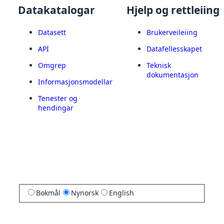
Datakatalogar
Hjelp og rettleiing
Datasett
Brukerveileiing
API
Datafellesskapet
Omgrep
Teknisk
dokumentasjon
Informasjonsmodellar
Tenester og
hendingar
Bokmål
Nynorsk
English