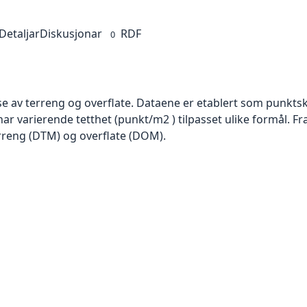
Detaljar
Diskusjonar
RDF
0
se av terreng og overflate. Dataene er etablert som punktsk
har varierende tetthet (punkt/m2 ) tilpasset ulike formål. F
rreng (DTM) og overflate (DOM).