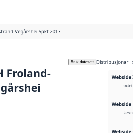
trand-Vegårshei 5pkt 2017
Distribusjonar
Bruk datasett
 Froland-
Webside 
gårshei
octet
Webside
vn
laz
Webside 