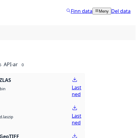
Finn data
Del data
Meny
API-ar
5
0
ZLAS
Last
bin
ned
Last
d.laszip
ned
GeoTIFF