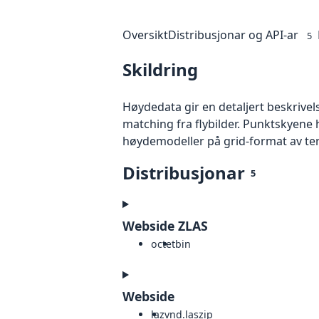
Oversikt
Distribusjonar og API-ar
5
Skildring
Høydedata gir en detaljert beskrivel
matching fra flybilder. Punktskyene 
høydemodeller på grid-format av te
Distribusjonar
5
Webside ZLAS
octet
bin
Webside
laz
vnd.laszip