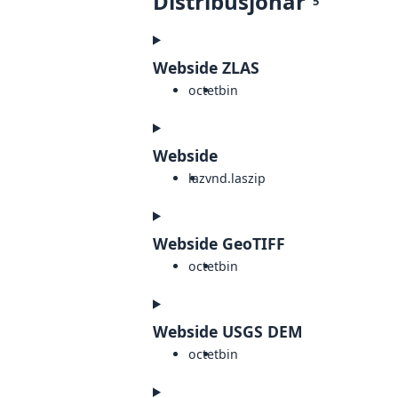
Distribusjonar
5
Webside ZLAS
octet
bin
Webside
laz
vnd.laszip
Webside GeoTIFF
octet
bin
Webside USGS DEM
octet
bin