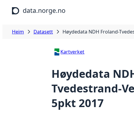
Hopp til hovudinnhald
data.norge.no
Heim
Datasett
Høydedata NDH Froland-Tvedes
Kartverket
Høydedata NDH
Tvedestrand-Ve
5pkt 2017