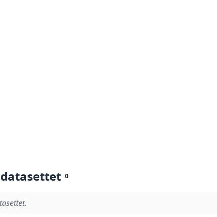
 datasettet
0
tasettet.