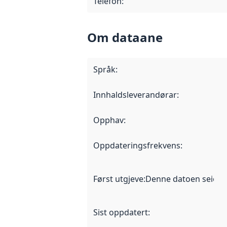
Telefon
:
Om dataane
Språk
:
Innhaldsleverandørar
:
Opphav
:
Oppdateringsfrekvens
:
Først utgjeve
:
Denne datoen seier nå
Sist oppdatert
: