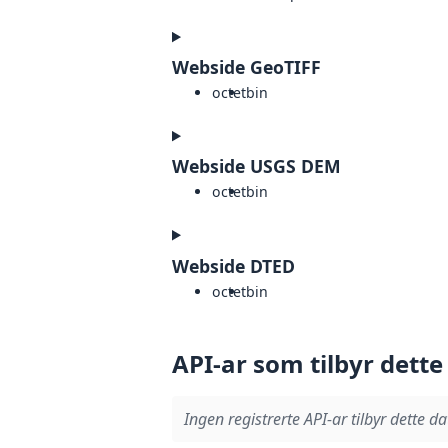
Webside GeoTIFF
octet
bin
Webside USGS DEM
octet
bin
Webside DTED
octet
bin
API-ar som tilbyr dette
Ingen registrerte API-ar tilbyr dette da