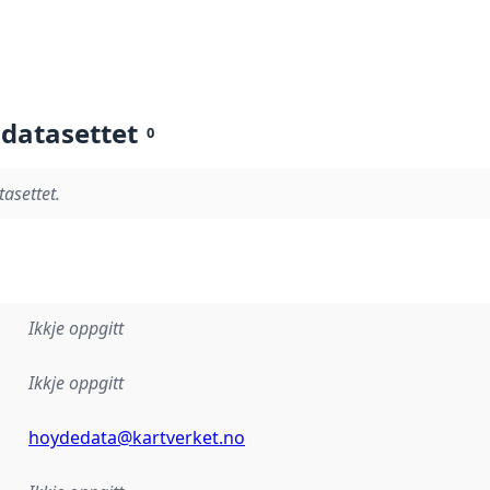
 datasettet
0
tasettet.
Ikkje oppgitt
Ikkje oppgitt
hoydedata@kartverket.no