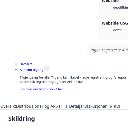
Webside
bin
geotiff
Webside US
bin
octet
Ingen registrerte API
Datasett
Allmenn tilgang
Tilgjengeleg for alle. Tilgang kan likevel krevje registrering og førespu
be om slik registrering og/eller API-nøklar.
Les meir om tilgangsnivå her
Oversikt
Distribusjonar og API-ar
Detaljar
Diskusjonar
RDF
5
0
Skildring