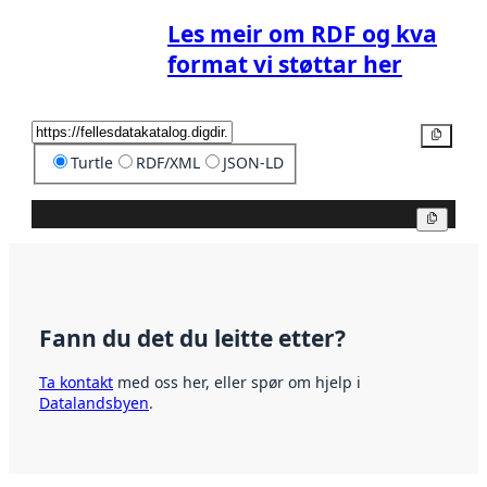
Les meir om RDF og kva
format vi støttar her
Kopier
Turtle
RDF/XML
JSON-LD
Kopier
Fann du det du leitte etter?
Ta kontakt
med oss her, eller spør om hjelp i
Datalandsbyen
.