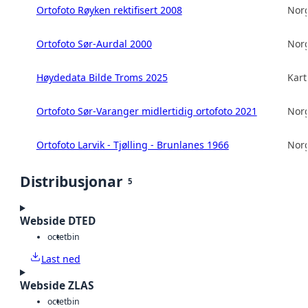
Ortofoto Røyken rektifisert 2008
Norg
Ortofoto Sør-Aurdal 2000
Norg
Høydedata Bilde Troms 2025
Kart
Ortofoto Sør-Varanger midlertidig ortofoto 2021
Norg
Ortofoto Larvik - Tjølling - Brunlanes 1966
Norg
Distribusjonar
5
Webside DTED
octet
bin
Last ned
Webside ZLAS
octet
bin