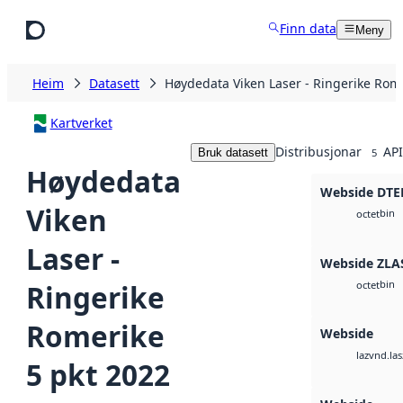
Hopp til hovudinnhald
Finn data
Meny
Heim
Datasett
Høydedata Viken Laser - Ringerike Rome
Kartverket
Distribusjonar
API
Bruk datasett
5
Høydedata
Webside DTE
Viken
bin
octet
Laser -
Webside ZLA
bin
Ringerike
octet
Romerike
Webside
vnd.las
laz
5 pkt 2022