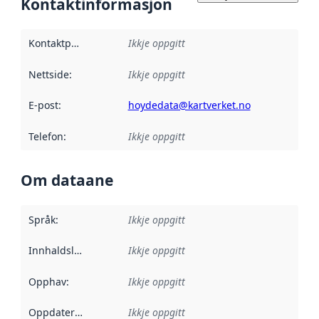
Kontaktinformasjon
Kontaktpunkt
:
Ikkje oppgitt
Nettside
:
Ikkje oppgitt
E-post
:
hoydedata@kartverket.no
Telefon
:
Ikkje oppgitt
Om dataane
Språk
:
Ikkje oppgitt
Innhaldsleverandørar
Ikkje oppgitt
:
Opphav
:
Ikkje oppgitt
Oppdateringsfrekvens
Ikkje oppgitt
: