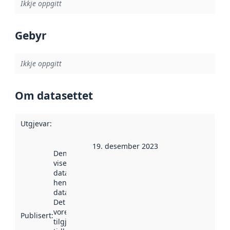
Ikkje oppgitt
Gebyr
Ikkje oppgitt
Om datasettet
Utgjevar
:
19. desember 2023
Denne datoen
viser når
datasettet vart
henta inn av
data.norge.no.
Det kan ha
vore
Publisert
:
tilgjengeleg