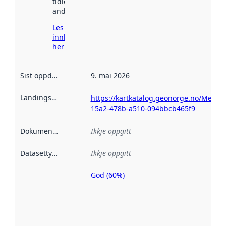
tidlegare
andre stader.
Les meir om
innhenting
her
Sist oppdatert
:
9. mai 2026
Landingsside
:
https://kartkatalog.geonorge.no/Metad
15a2-478b-a510-094bbcb465f9
Dokumentasjon
:
Ikkje oppgitt
Datasettype
:
Ikkje oppgitt
God (60%)
Metadatakvalitet
er ein indikator
på kor godt
datasettene er
beskrive ved