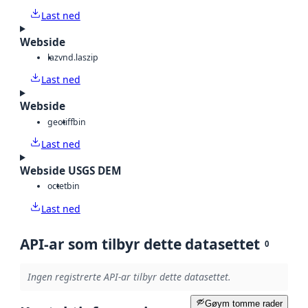
Last ned
Webside
laz
vnd.laszip
Last ned
Webside
geotiff
bin
Last ned
Webside USGS DEM
octet
bin
Last ned
API-ar som tilbyr dette datasettet
0
Ingen registrerte API-ar tilbyr dette datasettet.
Gøym tomme rader