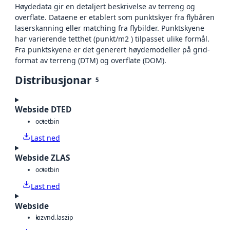
Høydedata gir en detaljert beskrivelse av terreng og
overflate. Dataene er etablert som punktskyer fra flybåren
laserskanning eller matching fra flybilder. Punktskyene
har varierende tetthet (punkt/m2 ) tilpasset ulike formål.
Fra punktskyene er det generert høydemodeller på grid-
format av terreng (DTM) og overflate (DOM).
Distribusjonar
5
Webside DTED
octet
bin
Last ned
Webside ZLAS
octet
bin
Last ned
Webside
laz
vnd.laszip