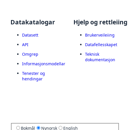
Datakatalogar
Hjelp og rettleiing
Datasett
Brukerveileiing
API
Datafellesskapet
Omgrep
Teknisk
dokumentasjon
Informasjonsmodellar
Tenester og
hendingar
Bokmål
Nynorsk
English