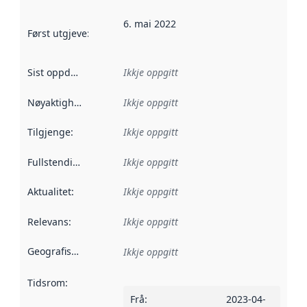
6. mai 2022
Først utgjeve
:
Denne datoen seier når dataa i dette datasettet 
Sist oppdatert
:
Ikkje oppgitt
Nøyaktigheit
:
Ikkje oppgitt
Tilgjenge
:
Ikkje oppgitt
Fullstendigheit
:
Ikkje oppgitt
Aktualitet
:
Ikkje oppgitt
Relevans
:
Ikkje oppgitt
Geografisk område
:
Ikkje oppgitt
Tidsrom
:
Frå
:
2023-04-