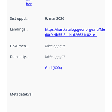
her
Sist oppdatert
:
9. mai 2026
Landingsside
:
https://kartkatalog.geonorge.no/Metad
60c9-4b55-8ed4-d26631c021e1
Dokumentasjon
:
Ikkje oppgitt
Datasettype
:
Ikkje oppgitt
God (60%)
Metadatakvalitet
er ein indikator
på kor godt
datasettene er
beskrive ved
Metadatakvalitet
:
hjelp av
metadata.
Les meir om