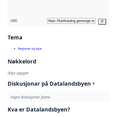
metadatakvalitet
her
URI:
Kopier
Tema
Regionar og byar
Nøkkelord
Ikkje oppgitt
Diskusjonar på Datalandsbyen
0
Ingen diskusjonar funne
Kva er Datalandsbyen?