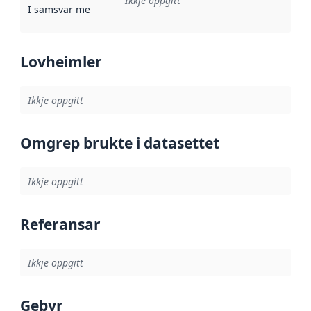
Ikkje oppgitt
I samsvar med
:
Referanse til ei implementeringsregel eller an
Lovheimler
Ikkje oppgitt
Omgrep brukte i datasettet
Ikkje oppgitt
Referansar
Ikkje oppgitt
Gebyr