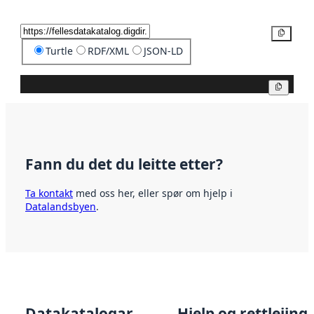
Kopier
Turtle
RDF/XML
JSON-LD
Kopier
Fann du det du leitte etter?
Ta kontakt
med oss her, eller spør om hjelp i
Datalandsbyen
.
Datakatalogar
Hjelp og rettleiing