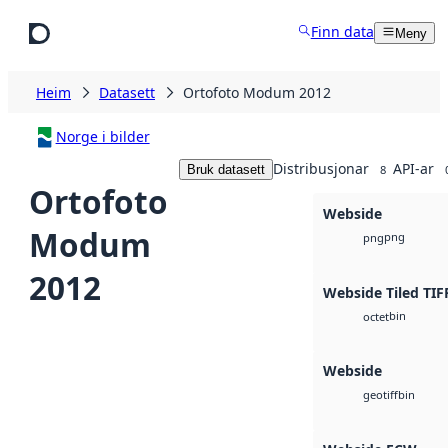
Hopp til hovudinnhald
Finn data
Meny
Heim
Datasett
Ortofoto Modum 2012
Norge i bilder
Distribusjonar
API-ar
Bruk datasett
8
Ortofoto
Webside
Modum
png
png
2012
Webside Tiled TIF
bin
octet
Webside
bin
geotiff