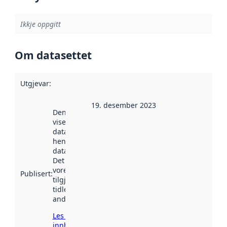
Ikkje oppgitt
Om datasettet
Utgjevar
:
19. desember 2023
Denne datoen
viser når
datasettet vart
henta inn av
data.norge.no.
Det kan ha
vore
Publisert
:
tilgjengeleg
tidlegare
andre stader.
Les meir om
innhenting