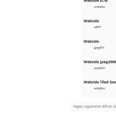
Webside ECW
bin
octet
Webside
tif
tiff
Webside
bin
jpeg
Webside Jpeg200
bin
octet
Webside Tiled Ge
bin
octet
Ingen registrerte API-ar ti