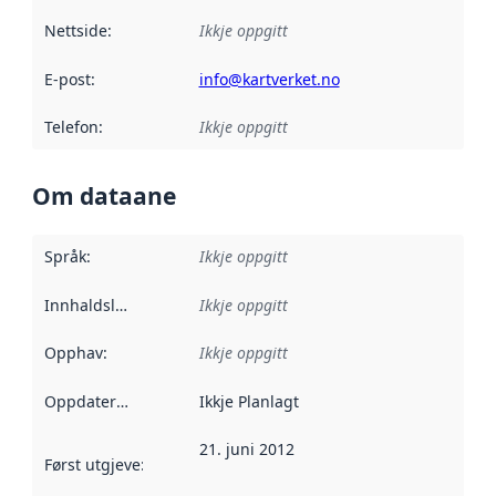
Nettside
:
Ikkje oppgitt
E-post
:
info@kartverket.no
Telefon
:
Ikkje oppgitt
Om dataane
Språk
:
Ikkje oppgitt
Innhaldsleverandørar
Ikkje oppgitt
:
Opphav
:
Ikkje oppgitt
Oppdateringsfrekvens
Ikkje Planlagt
:
21. juni 2012
Først utgjeve
:
Denne datoen seier når dataa i dette datasettet 