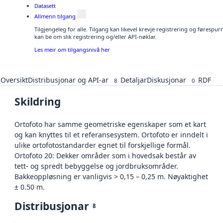
Datasett
Allmenn tilgang
Tilgjengeleg for alle. Tilgang kan likevel krevje registrering og førespu
kan be om slik registrering og/eller API-nøklar.
Les meir om tilgangsnivå her
Oversikt
Distribusjonar og API-ar
Detaljar
Diskusjonar
RDF
8
0
Skildring
Ortofoto har samme geometriske egenskaper som et kart
og kan knyttes til et referansesystem. Ortofoto er inndelt i
ulike ortofotostandarder egnet til forskjellige formål.
Ortofoto 20: Dekker områder som i hovedsak består av
tett- og spredt bebyggelse og jordbruksområder.
Bakkeoppløsning er vanligvis > 0,15 – 0,25 m. Nøyaktighet
± 0.50 m.
Distribusjonar
8