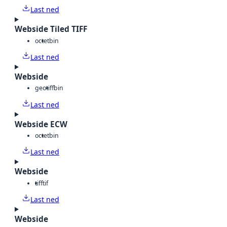
Last ned
Webside Tiled TIFF
octet
bin
Last ned
Webside
geotiff
bin
Last ned
Webside ECW
octet
bin
Last ned
Webside
tiff
tif
Last ned
Webside