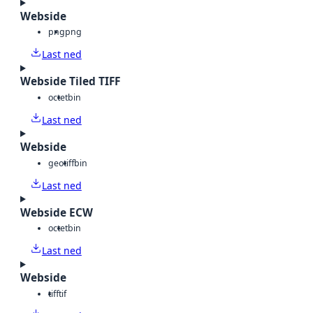
Webside
png
png
Last ned
Webside Tiled TIFF
octet
bin
Last ned
Webside
geotiff
bin
Last ned
Webside ECW
octet
bin
Last ned
Webside
tiff
tif