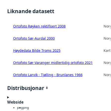
Liknande datasett
Ortofoto Røyken rektifisert 2008
Norg
Ortofoto Sør-Aurdal 2000
Norg
Høydedata Bilde Troms 2025
Kart
Ortofoto Sør-Varanger midlertidig ortofoto 2021
Norg
Ortofoto Larvik - Tjølling - Brunlanes 1966
Norg
Distribusjonar
8
Webside
png
png