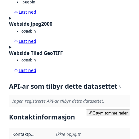
jpeg
bin
Last ned
Webside Jpeg2000
octet
bin
Last ned
Webside Tiled GeoTIFF
octet
bin
Last ned
API-ar som tilbyr dette datasettet
0
Ingen registrerte API-ar tilbyr dette datasettet.
Gøym tomme rader
Kontaktinformasjon
Kontaktpunkt
:
Ikkje oppgitt