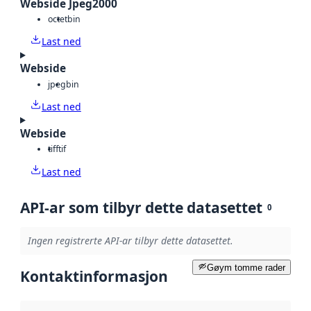
Webside Jpeg2000
octet
bin
Last ned
Webside
jpeg
bin
Last ned
Webside
tiff
tif
Last ned
API-ar som tilbyr dette datasettet
0
Ingen registrerte API-ar tilbyr dette datasettet.
Gøym tomme rader
Kontaktinformasjon