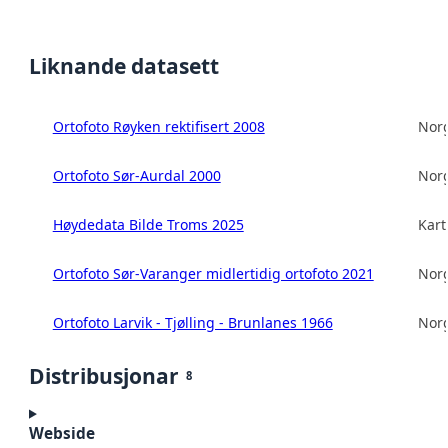
Liknande datasett
Ortofoto Røyken rektifisert 2008
Norg
Ortofoto Sør-Aurdal 2000
Norg
Høydedata Bilde Troms 2025
Kart
Ortofoto Sør-Varanger midlertidig ortofoto 2021
Norg
Ortofoto Larvik - Tjølling - Brunlanes 1966
Norg
Distribusjonar
8
Webside