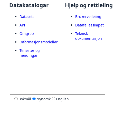
Datakatalogar
Hjelp og rettleiing
Datasett
Brukerveileiing
API
Datafellesskapet
Omgrep
Teknisk
dokumentasjon
Informasjonsmodellar
Tenester og
hendingar
Bokmål
Nynorsk
English