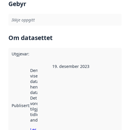
Gebyr
Ikkje oppgitt
Om datasettet
Utgjevar
:
19. desember 2023
Denne datoen
viser når
datasettet vart
henta inn av
data.norge.no.
Det kan ha
vore
Publisert
:
tilgjengeleg
tidlegare
andre stader.
Les meir om