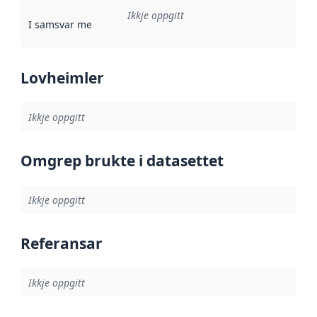
Ikkje oppgitt
I samsvar med
:
Referanse til ei implementeringsregel eller an
Lovheimler
Ikkje oppgitt
Omgrep brukte i datasettet
Ikkje oppgitt
Referansar
Ikkje oppgitt