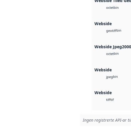
Webside Tiled Ge
bin
octet
Webside
bin
geotiff
Webside Jpeg200
bin
octet
Webside
bin
jpeg
Webside
tif
tiff
Ingen registrerte API-ar ti