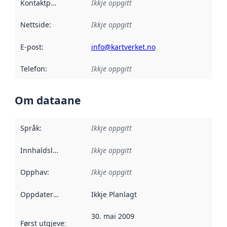
Kontaktpunkt
:
Ikkje oppgitt
Nettside
:
Ikkje oppgitt
E-post
:
info@kartverket.no
Telefon
:
Ikkje oppgitt
Om dataane
Språk
:
Ikkje oppgitt
Innhaldsleverandørar
Ikkje oppgitt
:
Opphav
:
Ikkje oppgitt
Oppdateringsfrekvens
Ikkje Planlagt
:
30. mai 2009
Først utgjeve
:
Denne datoen seier når dataa i dette datasettet 