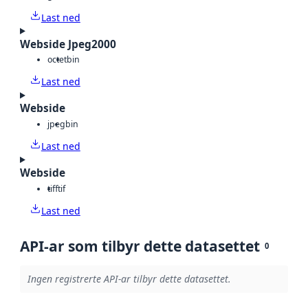
Last ned
Webside Jpeg2000
octet
bin
Last ned
Webside
jpeg
bin
Last ned
Webside
tiff
tif
Last ned
API-ar som tilbyr dette datasettet
0
Ingen registrerte API-ar tilbyr dette datasettet.