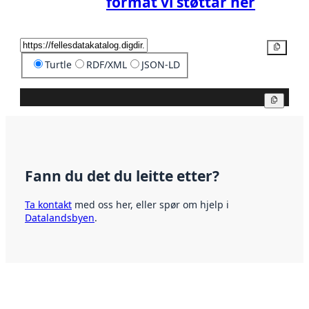
format vi støttar her
Kopier
Turtle
RDF/XML
JSON-LD
Kopier
Fann du det du leitte etter?
Ta kontakt
med oss her, eller spør om hjelp i
Datalandsbyen
.