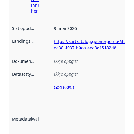
innhenting
her
Sist oppdatert
:
9. mai 2026
Landingsside
:
https://kartkatalog.geonorge.no/Metad
ea38-4037-b0ea-4ea8e15182d8
Dokumentasjon
:
Ikkje oppgitt
Datasettype
:
Ikkje oppgitt
God (60%)
Metadatakvalitet
er ein indikator
på kor godt
datasettene er
beskrive ved
Metadatakvalitet
:
hjelp av
metadata.