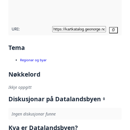
Les meir om
metadatakvalitet
her
URI:
Kopier
Tema
Regionar og byar
Nøkkelord
Ikkje oppgitt
Diskusjonar på Datalandsbyen
0
Ingen diskusjonar funne
Kva er Datalandsbyen?