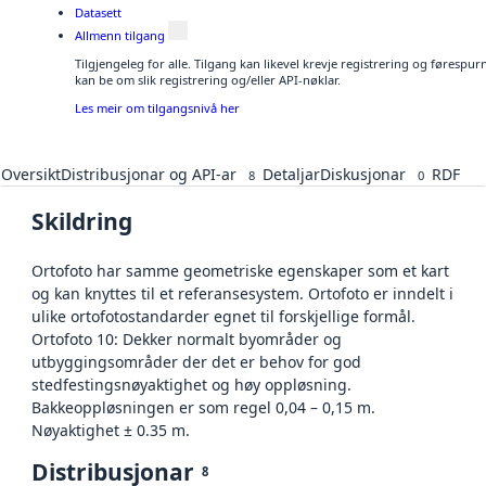
Datasett
Allmenn tilgang
Tilgjengeleg for alle. Tilgang kan likevel krevje registrering og førespu
kan be om slik registrering og/eller API-nøklar.
Les meir om tilgangsnivå her
Oversikt
Distribusjonar og API-ar
Detaljar
Diskusjonar
RDF
8
0
Skildring
Ortofoto har samme geometriske egenskaper som et kart
og kan knyttes til et referansesystem. Ortofoto er inndelt i
ulike ortofotostandarder egnet til forskjellige formål.
Ortofoto 10: Dekker normalt byområder og
utbyggingsområder der det er behov for god
stedfestingsnøyaktighet og høy oppløsning.
Bakkeoppløsningen er som regel 0,04 – 0,15 m.
Nøyaktighet ± 0.35 m.
Distribusjonar
8