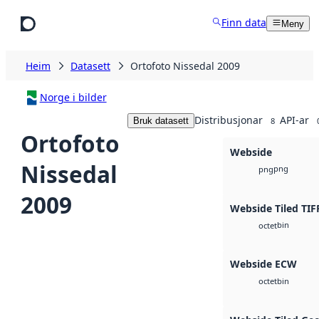
Hopp til hovudinnhald
Finn data
Meny
Heim
Datasett
Ortofoto Nissedal 2009
Norge i bilder
Distribusjonar
API-ar
Bruk datasett
8
Ortofoto
Webside
Nissedal
png
png
2009
Webside Tiled TIF
bin
octet
Webside ECW
bin
octet