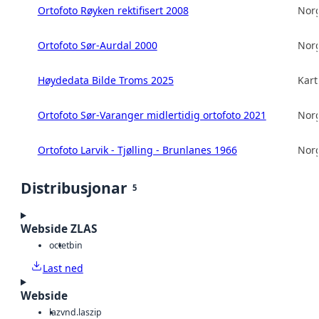
Ortofoto Røyken rektifisert 2008
Norg
Ortofoto Sør-Aurdal 2000
Norg
Høydedata Bilde Troms 2025
Kart
Ortofoto Sør-Varanger midlertidig ortofoto 2021
Norg
Ortofoto Larvik - Tjølling - Brunlanes 1966
Norg
Distribusjonar
5
Webside ZLAS
octet
bin
Last ned
Webside
laz
vnd.laszip