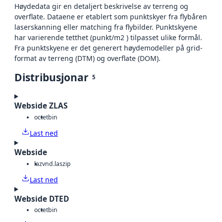
Høydedata gir en detaljert beskrivelse av terreng og
overflate. Dataene er etablert som punktskyer fra flybåren
laserskanning eller matching fra flybilder. Punktskyene
har varierende tetthet (punkt/m2 ) tilpasset ulike formål.
Fra punktskyene er det generert høydemodeller på grid-
format av terreng (DTM) og overflate (DOM).
Distribusjonar
5
Webside ZLAS
octet
bin
Last ned
Webside
laz
vnd.laszip
Last ned
Webside DTED
octet
bin