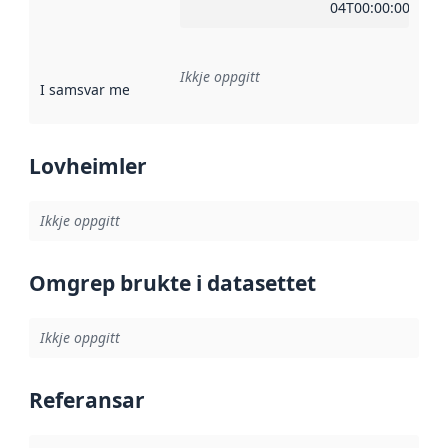
04T00:00:00Z
Ikkje oppgitt
I samsvar med
:
Referanse til ei implementeringsregel eller an
Lovheimler
Ikkje oppgitt
Omgrep brukte i datasettet
Ikkje oppgitt
Referansar