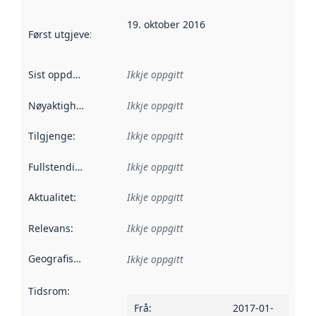
19. oktober 2016
Først utgjeve
:
Denne datoen seier når dataa i dette datasettet 
Sist oppdatert
:
Ikkje oppgitt
Nøyaktigheit
:
Ikkje oppgitt
Tilgjenge
:
Ikkje oppgitt
Fullstendigheit
:
Ikkje oppgitt
Aktualitet
:
Ikkje oppgitt
Relevans
:
Ikkje oppgitt
Geografisk område
:
Ikkje oppgitt
Tidsrom
:
Frå
:
2017-01-