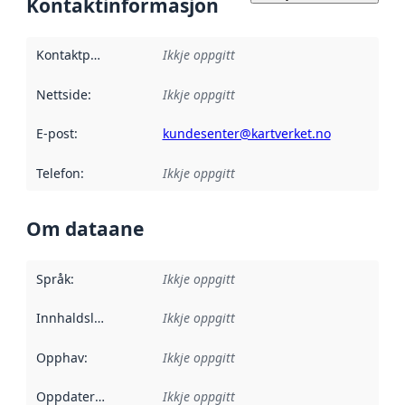
Kontaktinformasjon
Kontaktpunkt
:
Ikkje oppgitt
Nettside
:
Ikkje oppgitt
E-post
:
kundesenter@kartverket.no
Telefon
:
Ikkje oppgitt
Om dataane
Språk
:
Ikkje oppgitt
Innhaldsleverandørar
Ikkje oppgitt
:
Opphav
:
Ikkje oppgitt
Oppdateringsfrekvens
Ikkje oppgitt
: