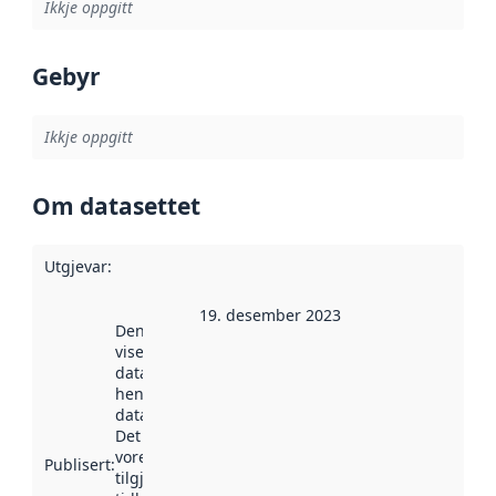
Ikkje oppgitt
Gebyr
Ikkje oppgitt
Om datasettet
Utgjevar
:
19. desember 2023
Denne datoen
viser når
datasettet vart
henta inn av
data.norge.no.
Det kan ha
vore
Publisert
:
tilgjengeleg