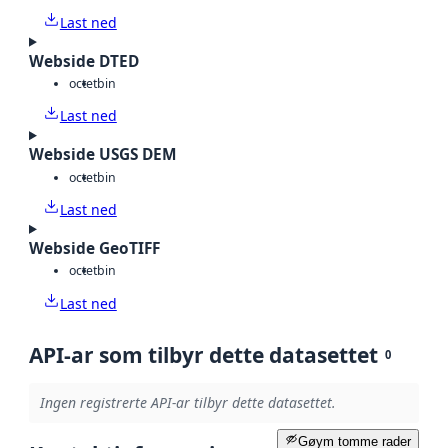
Last ned
Webside DTED
octet
bin
Last ned
Webside USGS DEM
octet
bin
Last ned
Webside GeoTIFF
octet
bin
Last ned
API-ar som tilbyr dette datasettet
0
Ingen registrerte API-ar tilbyr dette datasettet.
Gøym tomme rader