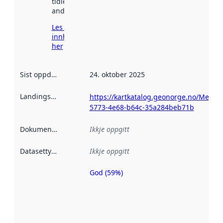
tidlegare
andre stader.
Les meir om
innhenting
her
Sist oppdatert
:
24. oktober 2025
Landingsside
:
https://kartkatalog.geonorge.no/Metad
5773-4e68-b64c-35a284beb71b
Dokumentasjon
:
Ikkje oppgitt
Datasettype
:
Ikkje oppgitt
God (59%)
Metadatakvalitet
er ein indikator
på kor godt
datasettene er
beskrive ved