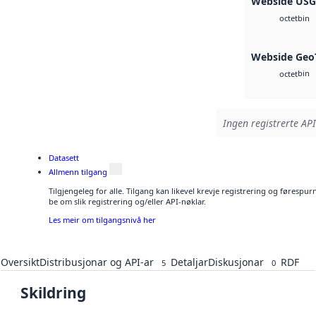
Webside US
bin
octet
Webside Geo
bin
octet
Ingen registrerte API
Datasett
Allmenn tilgang
Tilgjengeleg for alle. Tilgang kan likevel krevje registrering og førespu
be om slik registrering og/eller API-nøklar.
Les meir om tilgangsnivå her
Oversikt
Distribusjonar og API-ar
Detaljar
Diskusjonar
RDF
5
0
Skildring