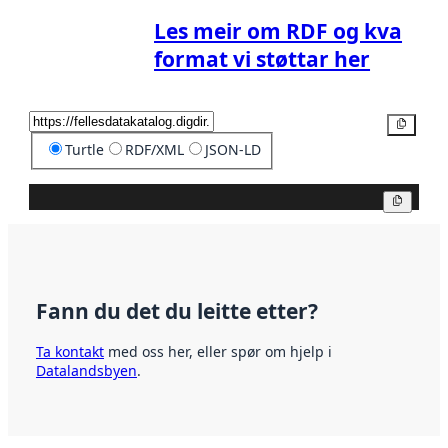
Les meir om RDF og kva
format vi støttar her
Kopier
Turtle
RDF/XML
JSON-LD
Kopier
Fann du det du leitte etter?
Ta kontakt
med oss her, eller spør om hjelp i
Datalandsbyen
.