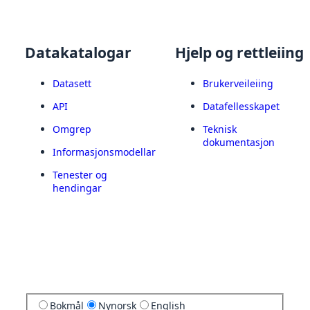
Datakatalogar
Hjelp og rettleiing
Datasett
Brukerveileiing
API
Datafellesskapet
Omgrep
Teknisk
dokumentasjon
Informasjonsmodellar
Tenester og
hendingar
Bokmål
Nynorsk
English