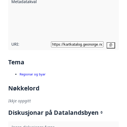
Metadatakvalitet
:
hjelp av
metadata.
Les meir om
metadatakvalitet
her
URI:
Kopier
Tema
Regionar og byar
Nøkkelord
Ikkje oppgitt
Diskusjonar på Datalandsbyen
0