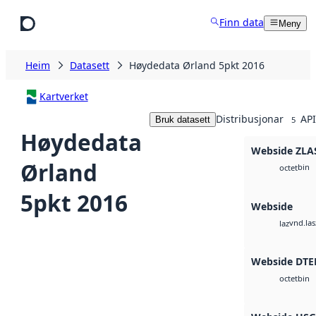
Hopp til hovudinnhald
Finn data
Meny
Heim
Datasett
Høydedata Ørland 5pkt 2016
Kartverket
Distribusjonar
API
Bruk datasett
5
Høydedata
Webside ZLA
Ørland
bin
octet
5pkt 2016
Webside
vnd.las
laz
Webside DTE
bin
octet