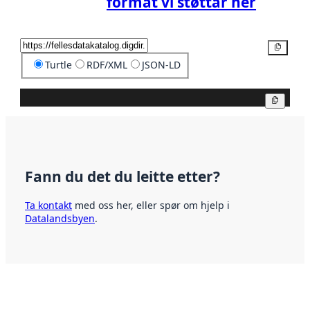
format vi støttar her
Kopier
Turtle
RDF/XML
JSON-LD
Kopier
Fann du det du leitte etter?
Ta kontakt
med oss her, eller spør om hjelp i
Datalandsbyen
.