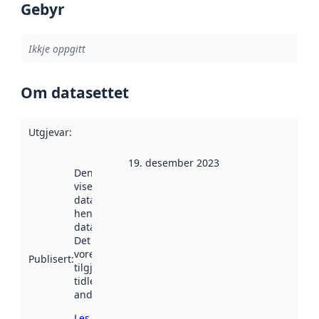
Gebyr
Ikkje oppgitt
Om datasettet
Utgjevar
:
19. desember 2023
Denne datoen
viser når
datasettet vart
henta inn av
data.norge.no.
Det kan ha
vore
Publisert
:
tilgjengeleg
tidlegare
andre stader.
Les meir om