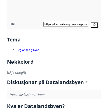
Les meir om
metadatakvalitet
her
URI:
Kopier
Tema
Regionar og byar
Nøkkelord
Ikkje oppgitt
Diskusjonar på Datalandsbyen
0
Ingen diskusjonar funne
Kva er Datalandsbyen?