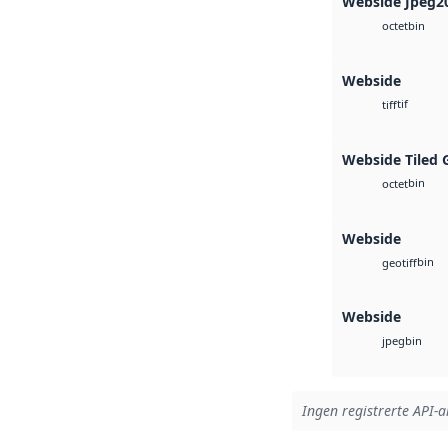
Webside Jpeg2
bin
octet
Webside
tif
tiff
Webside Tiled 
bin
octet
Webside
bin
geotiff
Webside
bin
jpeg
Ingen registrerte API-ar