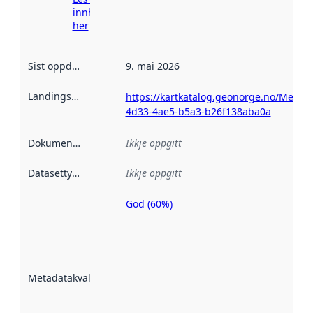
innhenting
her
Sist oppdatert
:
9. mai 2026
Landingsside
:
https://kartkatalog.geonorge.no/Metad
4d33-4ae5-b5a3-b26f138aba0a
Dokumentasjon
:
Ikkje oppgitt
Datasettype
:
Ikkje oppgitt
God (60%)
Metadatakvalitet
er ein indikator
på kor godt
datasettene er
beskrive ved
Metadatakvalitet
:
hjelp av
metadata.