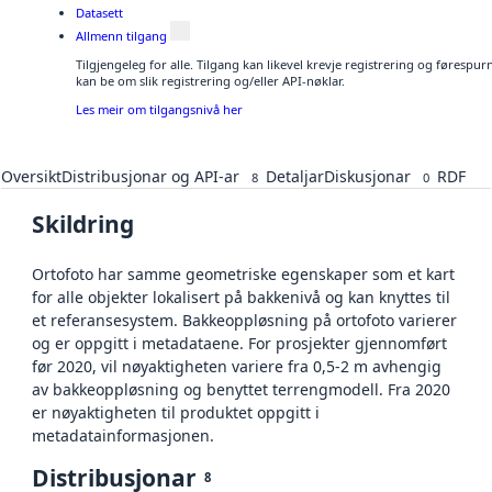
Datasett
Allmenn tilgang
Tilgjengeleg for alle. Tilgang kan likevel krevje registrering og førespu
kan be om slik registrering og/eller API-nøklar.
Les meir om tilgangsnivå her
Oversikt
Distribusjonar og API-ar
Detaljar
Diskusjonar
RDF
8
0
Skildring
Ortofoto har samme geometriske egenskaper som et kart
for alle objekter lokalisert på bakkenivå og kan knyttes til
et referansesystem. Bakkeoppløsning på ortofoto varierer
og er oppgitt i metadataene. For prosjekter gjennomført
før 2020, vil nøyaktigheten variere fra 0,5-2 m avhengig
av bakkeoppløsning og benyttet terrengmodell. Fra 2020
er nøyaktigheten til produktet oppgitt i
metadatainformasjonen.
Distribusjonar
8