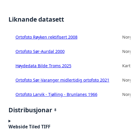
Liknande datasett
Ortofoto Røyken rektifisert 2008
Norg
Ortofoto Sør-Aurdal 2000
Norg
Høydedata Bilde Troms 2025
Kart
Ortofoto Sør-Varanger midlertidig ortofoto 2021
Norg
Ortofoto Larvik - Tjølling - Brunlanes 1966
Norg
Distribusjonar
8
Webside Tiled TIFF