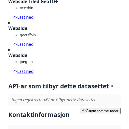
Webside Tiled GeoTIFF
octet
bin
Last ned
Webside
geotiff
bin
Last ned
Webside
jpeg
bin
Last ned
API-ar som tilbyr dette datasettet
0
Ingen registrerte API-ar tilbyr dette datasettet.
Gøym tomme rader
Kontaktinformasjon