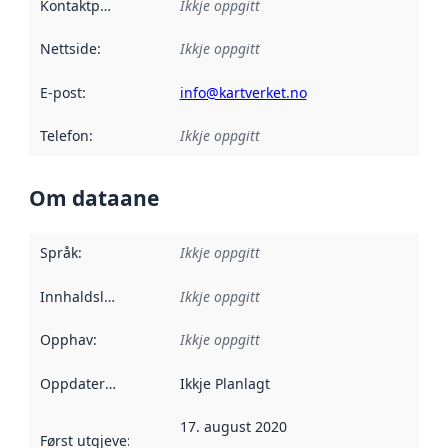
Kontaktpunkt
:
Ikkje oppgitt
Nettside
:
Ikkje oppgitt
E-post
:
info@kartverket.no
Telefon
:
Ikkje oppgitt
Om dataane
Språk
:
Ikkje oppgitt
Innhaldsleverandørar
Ikkje oppgitt
:
Opphav
:
Ikkje oppgitt
Oppdateringsfrekvens
Ikkje Planlagt
:
17. august 2020
Først utgjeve
:
Denne datoen seier når dataa i dette datasettet 