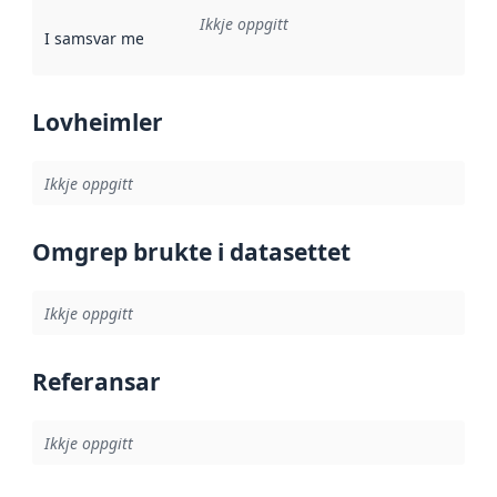
Ikkje oppgitt
I samsvar med
:
Referanse til ei implementeringsregel eller an
Lovheimler
Ikkje oppgitt
Omgrep brukte i datasettet
Ikkje oppgitt
Referansar
Ikkje oppgitt