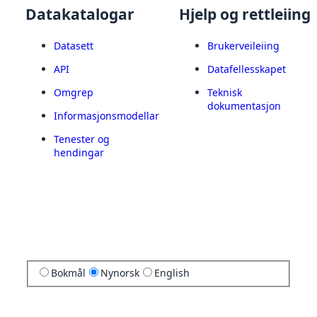
Datakatalogar
Hjelp og rettleiing
Datasett
Brukerveileiing
API
Datafellesskapet
Omgrep
Teknisk
dokumentasjon
Informasjonsmodellar
Tenester og
hendingar
Bokmål
Nynorsk
English