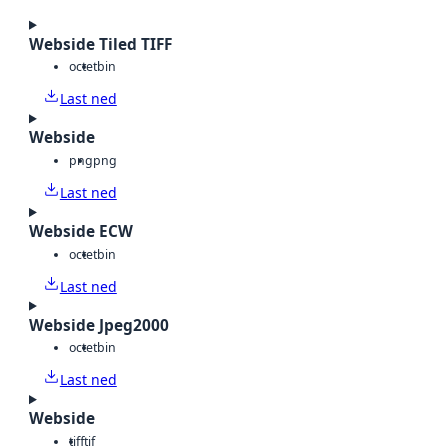
Webside Tiled TIFF
octet
bin
Last ned
Webside
png
png
Last ned
Webside ECW
octet
bin
Last ned
Webside Jpeg2000
octet
bin
Last ned
Webside
tiff
tif