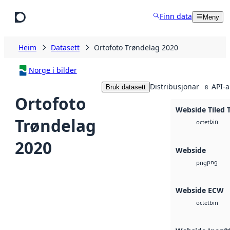
Hopp til hovudinnhald
Finn data
Meny
Heim
Datasett
Ortofoto Trøndelag 2020
Norge i bilder
Distribusjonar
API-a
Bruk datasett
8
Ortofoto
Webside Tiled 
Trøndelag
bin
octet
2020
Webside
png
png
Webside ECW
bin
octet