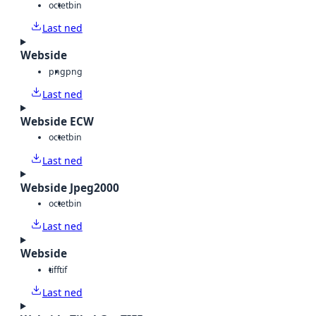
octet
bin
Last ned
Webside
png
png
Last ned
Webside ECW
octet
bin
Last ned
Webside Jpeg2000
octet
bin
Last ned
Webside
tiff
tif
Last ned