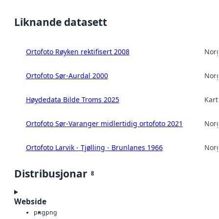
Liknande datasett
Ortofoto Røyken rektifisert 2008
Norg
Ortofoto Sør-Aurdal 2000
Norg
Høydedata Bilde Troms 2025
Kart
Ortofoto Sør-Varanger midlertidig ortofoto 2021
Norg
Ortofoto Larvik - Tjølling - Brunlanes 1966
Norg
Distribusjonar
8
Webside
png
png