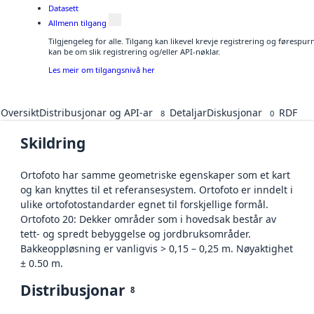
Datasett
Allmenn tilgang
Tilgjengeleg for alle. Tilgang kan likevel krevje registrering og førespu
kan be om slik registrering og/eller API-nøklar.
Les meir om tilgangsnivå her
Oversikt
Distribusjonar og API-ar
Detaljar
Diskusjonar
RDF
8
0
Skildring
Ortofoto har samme geometriske egenskaper som et kart
og kan knyttes til et referansesystem. Ortofoto er inndelt i
ulike ortofotostandarder egnet til forskjellige formål.
Ortofoto 20: Dekker områder som i hovedsak består av
tett- og spredt bebyggelse og jordbruksområder.
Bakkeoppløsning er vanligvis > 0,15 – 0,25 m. Nøyaktighet
± 0.50 m.
Distribusjonar
8