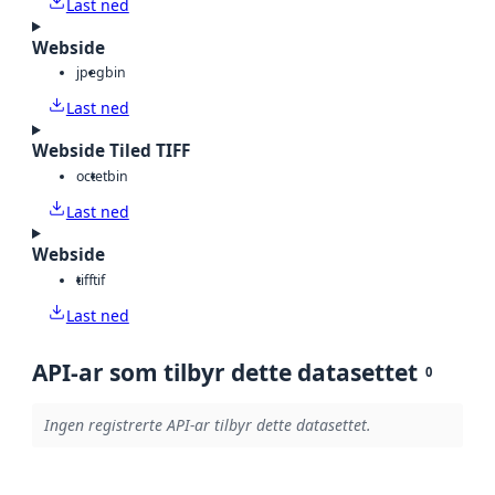
Last ned
Webside
jpeg
bin
Last ned
Webside Tiled TIFF
octet
bin
Last ned
Webside
tiff
tif
Last ned
API-ar som tilbyr dette datasettet
0
Ingen registrerte API-ar tilbyr dette datasettet.