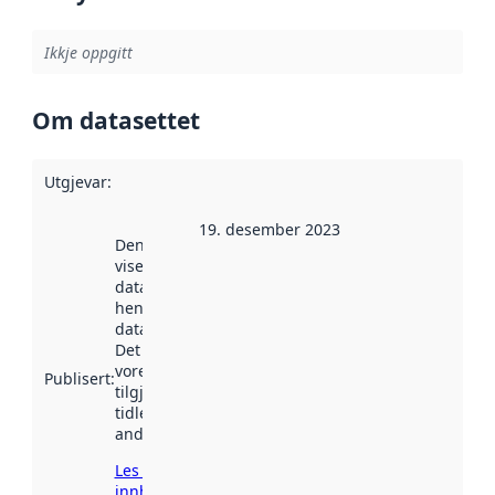
Ikkje oppgitt
Om datasettet
Utgjevar
:
19. desember 2023
Denne datoen
viser når
datasettet vart
henta inn av
data.norge.no.
Det kan ha
vore
Publisert
:
tilgjengeleg
tidlegare
andre stader.
Les meir om
innhenting