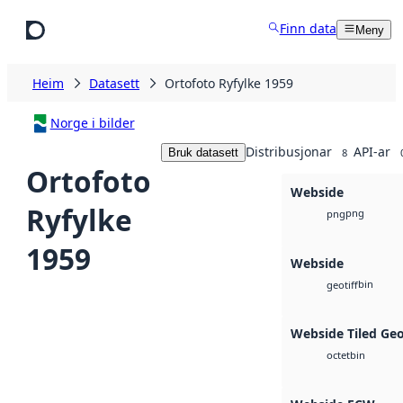
Hopp til hovudinnhald
Finn data
Meny
Heim
Datasett
Ortofoto Ryfylke 1959
Norge i bilder
Distribusjonar
API-ar
Bruk datasett
8
Ortofoto
Webside
Ryfylke
png
png
1959
Webside
bin
geotiff
Webside Tiled Ge
bin
octet