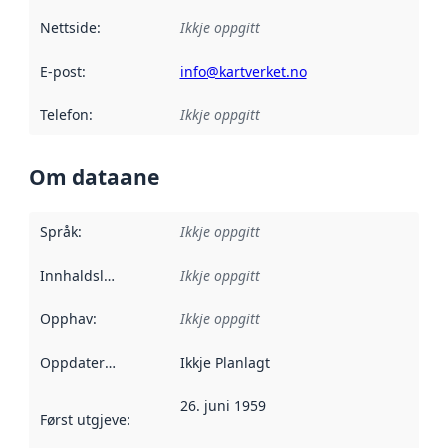
Nettside
:
Ikkje oppgitt
E-post
:
info@kartverket.no
Telefon
:
Ikkje oppgitt
Om dataane
Språk
:
Ikkje oppgitt
Innhaldsleverandørar
Ikkje oppgitt
:
Opphav
:
Ikkje oppgitt
Oppdateringsfrekvens
Ikkje Planlagt
:
26. juni 1959
Først utgjeve
:
Denne datoen seier når dataa i dette datasettet 