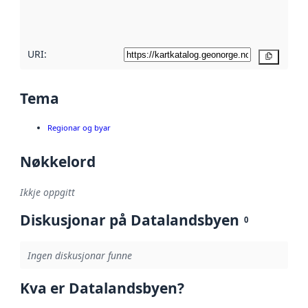
metadatakvalitet
her
URI:
Kopier
Tema
Regionar og byar
Nøkkelord
Ikkje oppgitt
Diskusjonar på Datalandsbyen
0
Ingen diskusjonar funne
Kva er Datalandsbyen?