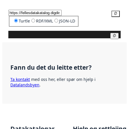
Kopier
Turtle
RDF/XML
JSON-LD
Kopier
Fann du det du leitte etter?
Ta kontakt
med oss her, eller spør om hjelp i
Datalandsbyen
.
Datakatalogar
Hjelp og rettleiing