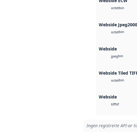
Webside ECW
bin
octet
Webside Jpeg200
bin
octet
Webside
bin
jpeg
Webside Tiled TIF
bin
octet
Webside
tif
tiff
Ingen registrerte API-ar ti