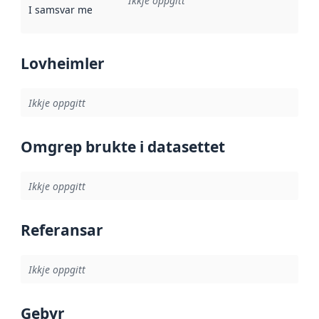
Ikkje oppgitt
I samsvar med
:
Referanse til ei implementeringsregel eller an
Lovheimler
Ikkje oppgitt
Omgrep brukte i datasettet
Ikkje oppgitt
Referansar
Ikkje oppgitt
Gebyr