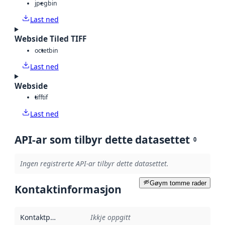
jpeg
bin
Last ned
Webside Tiled TIFF
octet
bin
Last ned
Webside
tiff
tif
Last ned
API-ar som tilbyr dette datasettet
0
Ingen registrerte API-ar tilbyr dette datasettet.
Gøym tomme rader
Kontaktinformasjon
Kontaktpunkt
:
Ikkje oppgitt