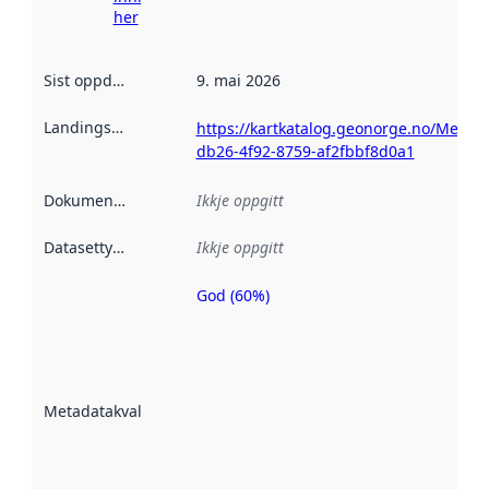
her
Sist oppdatert
:
9. mai 2026
Landingsside
:
https://kartkatalog.geonorge.no/Metad
db26-4f92-8759-af2fbbf8d0a1
Dokumentasjon
:
Ikkje oppgitt
Datasettype
:
Ikkje oppgitt
God (60%)
Metadatakvalitet
er ein indikator
på kor godt
datasettene er
beskrive ved
Metadatakvalitet
:
hjelp av
metadata.
Les meir om