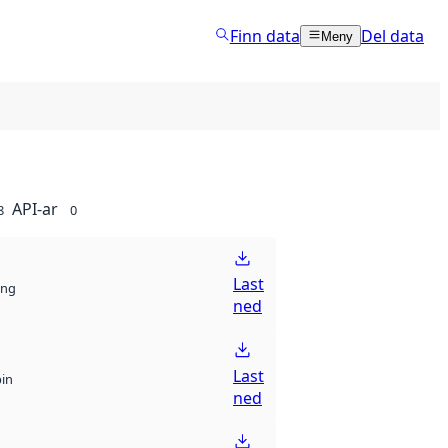
Finn data
Del data
Meny
API-ar
8
0
Last
ng
ned
Last
bin
ned