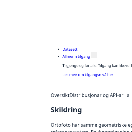
Datasett
Allmenn tilgang
Tilgjengeleg for alle. Tilgang kan likeve
Les meir om tilgangsnivå her
Oversikt
Distribusjonar og API-ar
8
Skildring
Ortofoto har samme geometriske egen
referansesystem. Bakkeoppløsning på