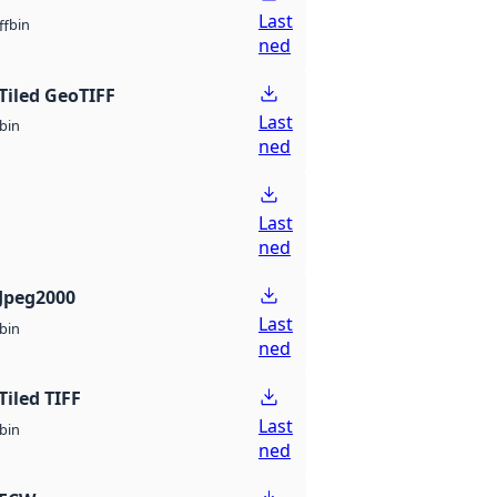
Last
bin
ff
ned
Tiled GeoTIFF
Last
bin
ned
Last
ned
Jpeg2000
Last
bin
ned
Tiled TIFF
Last
bin
ned