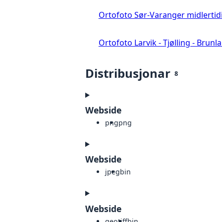
Ortofoto Sør-Varanger midlertid
Ortofoto Larvik - Tjølling - Brunl
Distribusjonar
8
Webside
png
png
Webside
jpeg
bin
Webside
geotiff
bin