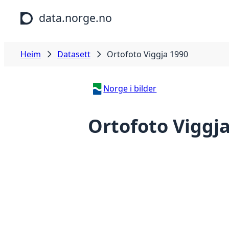
Hopp til hovudinnhald
data.norge.no
Heim
Datasett
Ortofoto Viggja 1990
Norge i bilder
Ortofoto Viggj