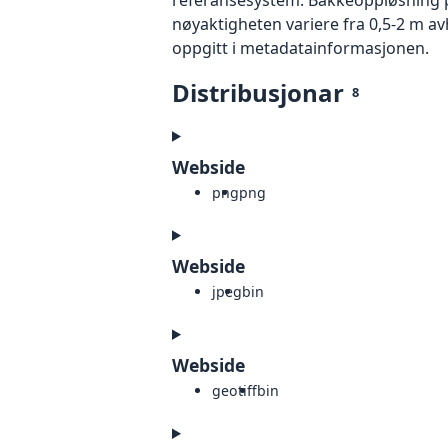
nøyaktigheten variere fra 0,5-2 m a
oppgitt i metadatainformasjonen.
Distribusjonar
8
Webside
png
png
Webside
jpeg
bin
Webside
geotiff
bin