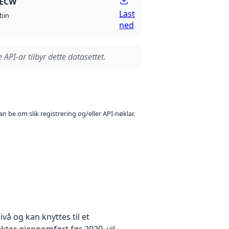
 ECW
Last
bin
ned
 API-ar tilbyr dette datasettet.
n be om slik registrering og/eller API-nøklar.
å og kan knyttes til et
kter gjennomført før 2020, vil