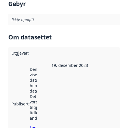
Gebyr
Ikkje oppgitt
Om datasettet
Utgjevar
:
19. desember 2023
Denne datoen
viser når
datasettet vart
henta inn av
data.norge.no.
Det kan ha
vore
Publisert
:
tilgjengeleg
tidlegare
andre stader.
Les meir om