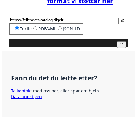
format vi støttar her
Kopier
Turtle
RDF/XML
JSON-LD
Kopier
Fann du det du leitte etter?
Ta kontakt
med oss her, eller spør om hjelp i
Datalandsbyen
.