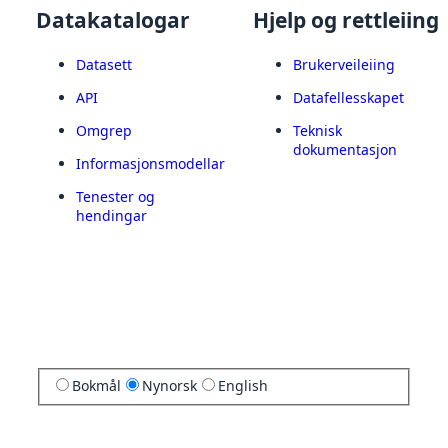
Datakatalogar
Hjelp og rettleiing
Datasett
Brukerveileiing
API
Datafellesskapet
Omgrep
Teknisk
dokumentasjon
Informasjonsmodellar
Tenester og
hendingar
Bokmål
Nynorsk
English