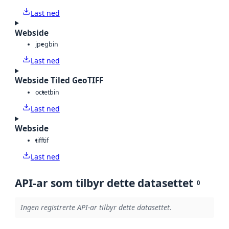
Last ned
Webside
jpeg
bin
Last ned
Webside Tiled GeoTIFF
octet
bin
Last ned
Webside
tiff
tif
Last ned
API-ar som tilbyr dette datasettet
0
Ingen registrerte API-ar tilbyr dette datasettet.