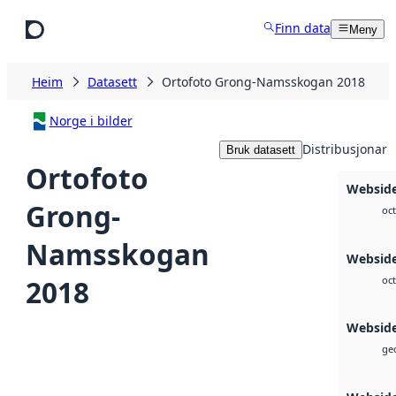
Hopp til hovudinnhald
Finn data
Meny
Heim
Datasett
Ortofoto Grong-Namsskogan 2018
Norge i bilder
Distribusjonar
Bruk datasett
Ortofoto
Websid
Grong-
oct
Namsskogan
Webside
2018
oct
Websid
geo