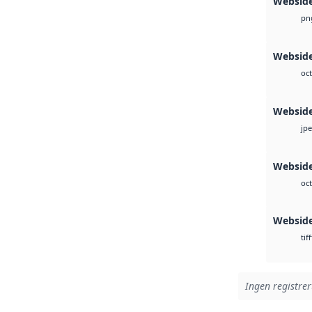
Websid
pn
Webside
oct
Websid
jp
Webside
oct
Websid
tiff
Ingen registrer