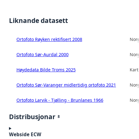
Liknande datasett
Ortofoto Røyken rektifisert 2008
Norg
Ortofoto Sør-Aurdal 2000
Norg
Høydedata Bilde Troms 2025
Kart
Ortofoto Sør-Varanger midlertidig ortofoto 2021
Norg
Ortofoto Larvik - Tjølling - Brunlanes 1966
Norg
Distribusjonar
8
Webside ECW