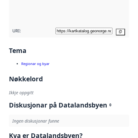
Les meir om
metadatakvalitet
her
URI:
Kopier
Tema
Regionar og byar
Nøkkelord
Ikkje oppgitt
Diskusjonar på Datalandsbyen
0
Ingen diskusjonar funne
Kva er Datalandsbyen?