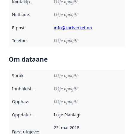
Kontaktpunkt
:
Ikkje oppgitt
Nettside
:
Ikkje oppgitt
E-post
:
info@kartverket.no
Telefon
:
Ikkje oppgitt
Om dataane
Språk
:
Ikkje oppgitt
Innhaldsleverandørar
Ikkje oppgitt
:
Opphav
:
Ikkje oppgitt
Oppdateringsfrekvens
Ikkje Planlagt
:
25. mai 2018
Først utgjeve
:
Denne datoen seier når dataa i dette datasettet 