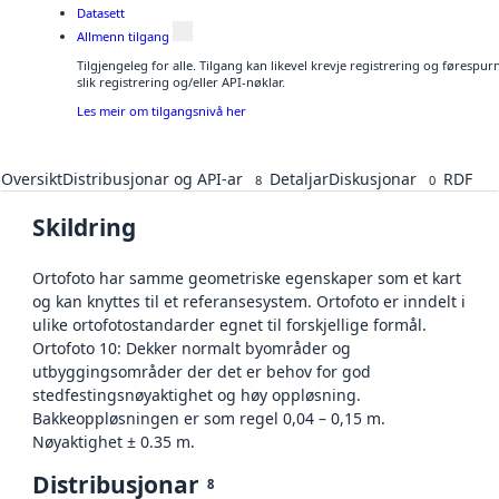
Datasett
Allmenn tilgang
Tilgjengeleg for alle. Tilgang kan likevel krevje registrering og føresp
slik registrering og/eller API-nøklar.
Les meir om tilgangsnivå her
Oversikt
Distribusjonar og API-ar
Detaljar
Diskusjonar
RDF
8
0
Skildring
Ortofoto har samme geometriske egenskaper som et kart
og kan knyttes til et referansesystem. Ortofoto er inndelt i
ulike ortofotostandarder egnet til forskjellige formål.
Ortofoto 10: Dekker normalt byområder og
utbyggingsområder der det er behov for god
stedfestingsnøyaktighet og høy oppløsning.
Bakkeoppløsningen er som regel 0,04 – 0,15 m.
Nøyaktighet ± 0.35 m.
Distribusjonar
8