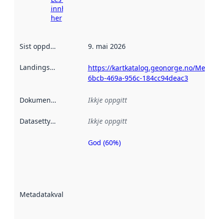
innhenting
her
Sist oppdatert
:
9. mai 2026
Landingsside
:
https://kartkatalog.geonorge.no/Metada
6bcb-469a-956c-184cc94deac3
Dokumentasjon
:
Ikkje oppgitt
Datasettype
:
Ikkje oppgitt
God (60%)
Metadatakvalitet
er ein indikator
på kor godt
datasettene er
beskrive ved
Metadatakvalitet
:
hjelp av
metadata.