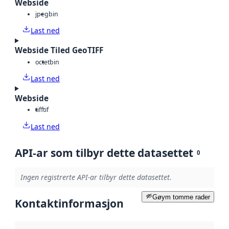
Webside
jpeg
bin
Last ned
Webside Tiled GeoTIFF
octet
bin
Last ned
Webside
tiff
tif
Last ned
API-ar som tilbyr dette datasettet
0
Ingen registrerte API-ar tilbyr dette datasettet.
Gøym tomme rader
Kontaktinformasjon