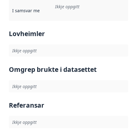
Ikkje oppgitt
I samsvar med
:
Referanse til ei implementeringsregel eller an
Lovheimler
Ikkje oppgitt
Omgrep brukte i datasettet
Ikkje oppgitt
Referansar
Ikkje oppgitt