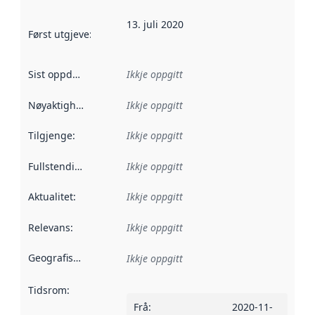
13. juli 2020
Først utgjeve
:
Denne datoen seier når dataa i dette datasettet 
Sist oppdatert
:
Ikkje oppgitt
Nøyaktigheit
:
Ikkje oppgitt
Tilgjenge
:
Ikkje oppgitt
Fullstendigheit
:
Ikkje oppgitt
Aktualitet
:
Ikkje oppgitt
Relevans
:
Ikkje oppgitt
Geografisk område
:
Ikkje oppgitt
Tidsrom
:
Frå
:
2020-11-