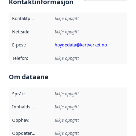
Kontaktinformasjon
Kontaktpunkt
:
Ikkje oppgitt
Nettside
:
Ikkje oppgitt
E-post
:
hoydedata@kartverket.no
Telefon
:
Ikkje oppgitt
Om dataane
Språk
:
Ikkje oppgitt
Innhaldsleverandørar
Ikkje oppgitt
:
Opphav
:
Ikkje oppgitt
Oppdateringsfrekvens
Ikkje oppgitt
: