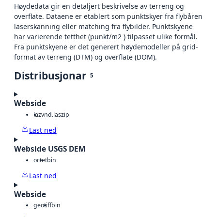
Høydedata gir en detaljert beskrivelse av terreng og
overflate. Dataene er etablert som punktskyer fra flybåren
laserskanning eller matching fra flybilder. Punktskyene
har varierende tetthet (punkt/m2 ) tilpasset ulike formål.
Fra punktskyene er det generert høydemodeller på grid-
format av terreng (DTM) og overflate (DOM).
Distribusjonar
5
Webside
laz
vnd.laszip
Last ned
Webside USGS DEM
octet
bin
Last ned
Webside
geotiff
bin