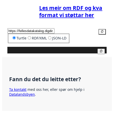
Les meir om RDF og kva
format vi støttar her
Kopier
Turtle
RDF/XML
JSON-LD
Kopier
Fann du det du leitte etter?
Ta kontakt
med oss her, eller spør om hjelp i
Datalandsbyen
.