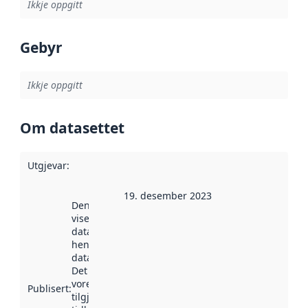
Ikkje oppgitt
Gebyr
Ikkje oppgitt
Om datasettet
Utgjevar
:
19. desember 2023
Denne datoen
viser når
datasettet vart
henta inn av
data.norge.no.
Det kan ha
vore
Publisert
:
tilgjengeleg