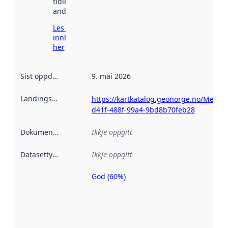
tidlegare
andre stader.
Les meir om
innhenting
her
Sist oppdatert
:
9. mai 2026
Landingsside
:
https://kartkatalog.geonorge.no/Metad
d41f-488f-99a4-9bd8b70feb28
Dokumentasjon
:
Ikkje oppgitt
Datasettype
:
Ikkje oppgitt
God (60%)
Metadatakvalitet
er ein indikator
på kor godt
datasettene er
beskrive ved