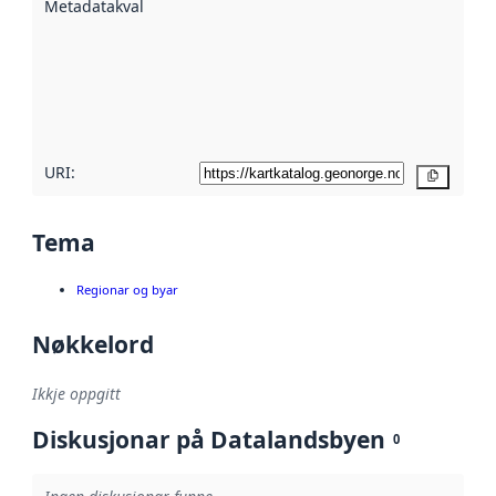
Metadatakvalitet
:
hjelp av
metadata.
Les meir om
metadatakvalitet
her
URI:
Kopier
Tema
Regionar og byar
Nøkkelord
Ikkje oppgitt
Diskusjonar på Datalandsbyen
0