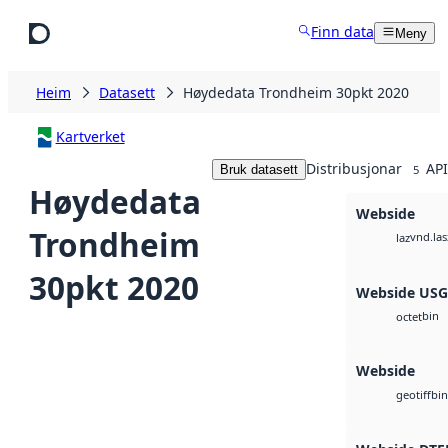
Hopp til hovudinnhald
Finn data
Meny
Heim
Datasett
Høydedata Trondheim 30pkt 2020
Kartverket
Distribusjonar
API
Bruk datasett
5
Høydedata
Webside
Trondheim
vnd.las
laz
30pkt 2020
Webside US
bin
octet
Webside
bin
geotiff