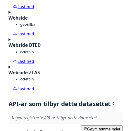
Last ned
Webside
geotiff
bin
Last ned
Webside DTED
octet
bin
Last ned
Webside ZLAS
octet
bin
Last ned
API-ar som tilbyr dette datasettet
0
Ingen registrerte API-ar tilbyr dette datasettet.
Gøym tomme rader