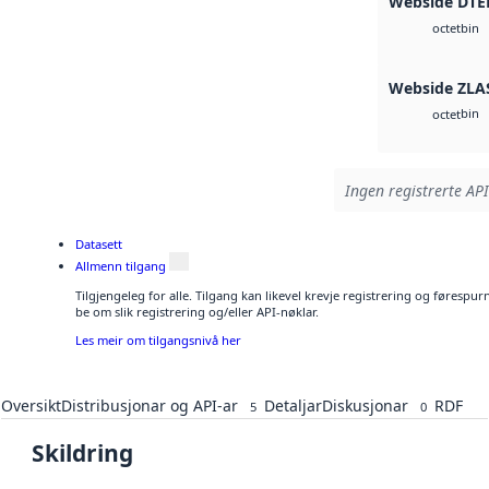
Webside DTE
bin
octet
Webside ZLA
bin
octet
Ingen registrerte API
Datasett
Allmenn tilgang
Tilgjengeleg for alle. Tilgang kan likevel krevje registrering og førespu
be om slik registrering og/eller API-nøklar.
Les meir om tilgangsnivå her
Oversikt
Distribusjonar og API-ar
Detaljar
Diskusjonar
RDF
5
0
Skildring