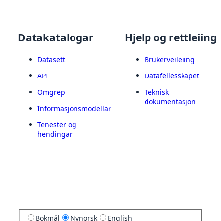
Datakatalogar
Hjelp og rettleiing
Datasett
Brukerveileiing
API
Datafellesskapet
Omgrep
Teknisk
dokumentasjon
Informasjonsmodellar
Tenester og
hendingar
Bokmål
Nynorsk
English