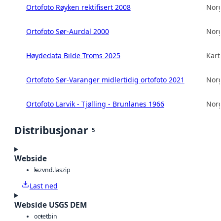
Ortofoto Røyken rektifisert 2008
Norg
Ortofoto Sør-Aurdal 2000
Norg
Høydedata Bilde Troms 2025
Kart
Ortofoto Sør-Varanger midlertidig ortofoto 2021
Norg
Ortofoto Larvik - Tjølling - Brunlanes 1966
Norg
Distribusjonar
5
Webside
laz
vnd.laszip
Last ned
Webside USGS DEM
octet
bin