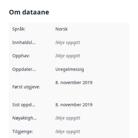
Om dataane
Språk
:
Norsk
Innhaldsleverandørar
Ikkje oppgitt
:
Opphav
:
Ikkje oppgitt
Oppdateringsfrekvens
Uregelmessig
:
8. november 2019
Først utgjeve
:
Denne datoen seier når dataa i dette datasettet 
Sist oppdatert
:
8. november 2019
Nøyaktigheit
:
Ikkje oppgitt
Tilgjenge
:
Ikkje oppgitt