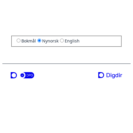
Bokmål
Nynorsk
English
ei teneste frå