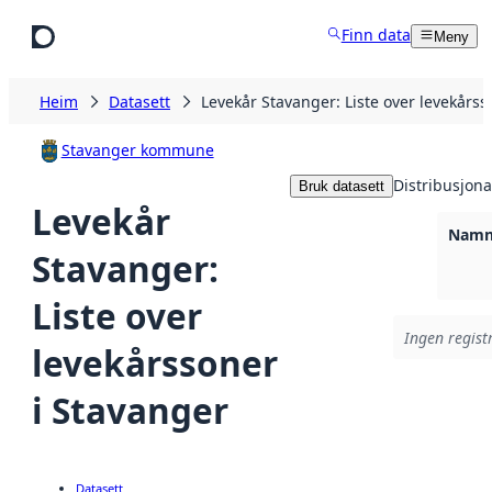
Hopp til hovudinnhald
Finn data
Meny
Heim
Datasett
Levekår Stavanger: Liste over levekårss
Stavanger kommune
Distribusjona
Bruk datasett
Levekår
Namnl
Stavanger:
Liste over
Ingen registr
levekårssoner
i Stavanger
Datasett