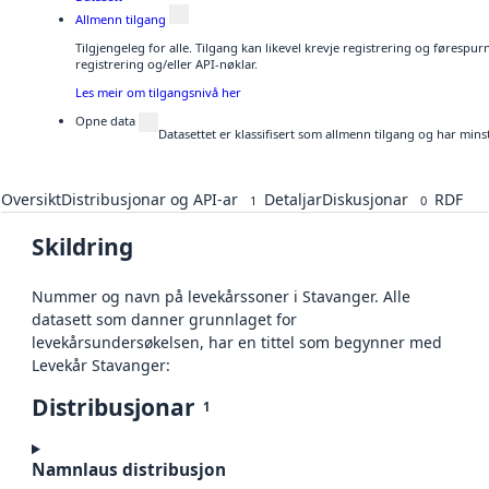
Allmenn tilgang
Tilgjengeleg for alle. Tilgang kan likevel krevje registrering og førespu
registrering og/eller API-nøklar.
Les meir om tilgangsnivå her
Opne data
Datasettet er klassifisert som allmenn tilgang og har mins
Oversikt
Distribusjonar og API-ar
Detaljar
Diskusjonar
RDF
1
0
Skildring
Nummer og navn på levekårssoner i Stavanger. Alle
datasett som danner grunnlaget for
levekårsundersøkelsen, har en tittel som begynner med
Levekår Stavanger:
Distribusjonar
1
Namnlaus distribusjon