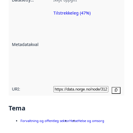
Tilstrekkeleg (47%)
Metadatakvalitet
er ein indikator
på kor godt
datasettene er
beskrive ved
Metadatakvalitet
:
hjelp av
metadata.
Les meir om
metadatakvalitet
her
URI:
Kopier
Tema
Forvaltning og offentleg sektor
Helse
Helse og omsorg