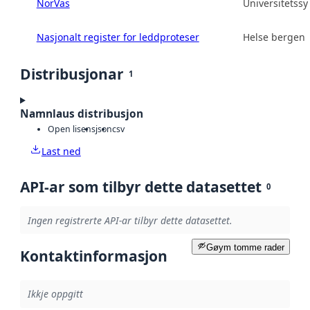
NorVas
Universitetss
Nasjonalt register for leddproteser
Helse bergen 
Distribusjonar
1
Namnlaus distribusjon
Open lisens
json
csv
Last ned
API-ar som tilbyr dette datasettet
0
Ingen registrerte API-ar tilbyr dette datasettet.
Gøym tomme rader
Kontaktinformasjon
Ikkje oppgitt