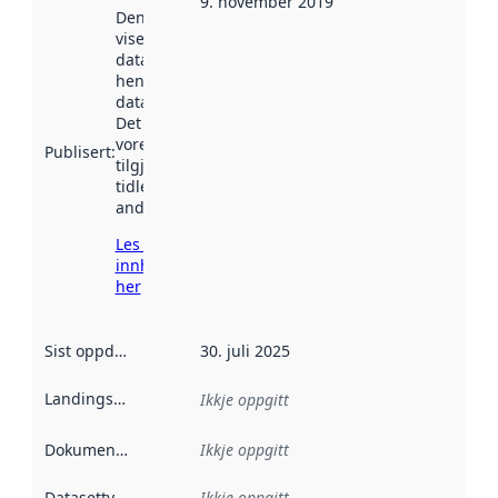
9. november 2019
Denne datoen
viser når
datasettet vart
henta inn av
data.norge.no.
Det kan ha
vore
Publisert
:
tilgjengeleg
tidlegare
andre stader.
Les meir om
innhenting
her
Sist oppdatert
:
30. juli 2025
Landingsside
:
Ikkje oppgitt
Dokumentasjon
:
Ikkje oppgitt
Datasettype
:
Ikkje oppgitt